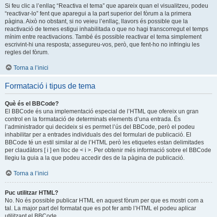
Si feu clic a l’enllaç “Reactiva el tema” que apareix quan el visualitzeu, podeu
“reactivar-lo” fent que aparegui a la part superior del fòrum a la primera
pàgina. Això no obstant, si no veieu l’enllaç, llavors és possible que la
reactivació de temes estigui inhabilitada o que no hagi transcorregut el temps
mínim entre reactivacions. També és possible reactivar el tema simplement
escrivint-hi una resposta; assegureu-vos, però, que fent-ho no infringiu les
regles del fòrum.
Torna a l’inici
Formatació i tipus de tema
Què és el BBCode?
El BBCode és una implementació especial de l’HTML que ofereix un gran
control en la formatació de determinats elements d’una entrada. És
l’administrador qui decideix si es permet l’ús del BBCode, però el podeu
inhabilitar per a entrades individuals des del formulari de publicació. El
BBCode té un estil similar al de l’HTML però les etiquetes estan delimitades
per claudàtors [ i ] en lloc de < i >. Per obtenir més informació sobre el BBCode
llegiu la guia a la que podeu accedir des de la pàgina de publicació.
Torna a l’inici
Puc utilitzar HTML?
No. No és possible publicar HTML en aquest fòrum per que es mostri com a
tal. La major part del formatat que es pot fer amb l’HTML el podeu aplicar
utilitzant el BBCode.