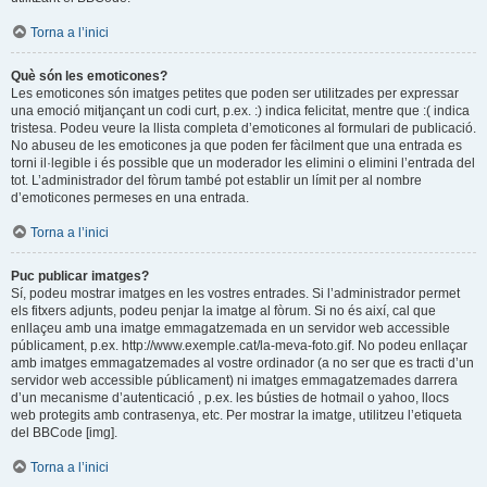
Torna a l’inici
Què són les emoticones?
Les emoticones són imatges petites que poden ser utilitzades per expressar
una emoció mitjançant un codi curt, p.ex. :) indica felicitat, mentre que :( indica
tristesa. Podeu veure la llista completa d’emoticones al formulari de publicació.
No abuseu de les emoticones ja que poden fer fàcilment que una entrada es
torni il·legible i és possible que un moderador les elimini o elimini l’entrada del
tot. L’administrador del fòrum també pot establir un límit per al nombre
d’emoticones permeses en una entrada.
Torna a l’inici
Puc publicar imatges?
Sí, podeu mostrar imatges en les vostres entrades. Si l’administrador permet
els fitxers adjunts, podeu penjar la imatge al fòrum. Si no és així, cal que
enllaçeu amb una imatge emmagatzemada en un servidor web accessible
públicament, p.ex. http://www.exemple.cat/la-meva-foto.gif. No podeu enllaçar
amb imatges emmagatzemades al vostre ordinador (a no ser que es tracti d’un
servidor web accessible públicament) ni imatges emmagatzemades darrera
d’un mecanisme d’autenticació , p.ex. les bústies de hotmail o yahoo, llocs
web protegits amb contrasenya, etc. Per mostrar la imatge, utilitzeu l’etiqueta
del BBCode [img].
Torna a l’inici