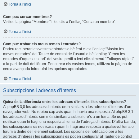
Torna a l’inici
Com puc cercar membres?
Visiteu la pàgina “Membres” i feu clic a l’enllaç “Cerca un membre”.
Torna a l’inici
Com puc trobar els meus temes i entrades?
Podeu recuperar les vostres entrades o bé fent clic a l’enllaç “Mostra les
meves entrades” del Tauler de control de l’usuari o bé l’enllaç “Cerca les
entrades d’aquest usuari” del vostre perfil o fent clic al menú “Enllaços ràpids”
a la part de dalt del fòrum. Per cercar els vostres temes, utilitzeu la pàgina de
cerca avançada introduïnt les opcions apropiades.
Torna a l’inici
Subscripcions i adreces d’interès
Quina és la diferència entre les adreces d’interès i les subscripcions?
Al phpBB 3,0 les adreces d’interès eren similars a les adreces d’interès d’un
navegador web. No rebieu cap avís quan hi havia una resposta. Al phpBB 3,1
les adreces d’interès són més similars a subscriure’s a un tema. Se us pot
notificar quan hi hagi una resposta al tema de l’adreça d’interès. D’altra banda,
les subscripcions us notificaran quan hi hagi una resposta a qualsevol tema o
fòrum a dintre de l’element subscrit. Les opcions de notificació per a les
adreces d’interès i les subscripcions es poden configurar al Tauler de control