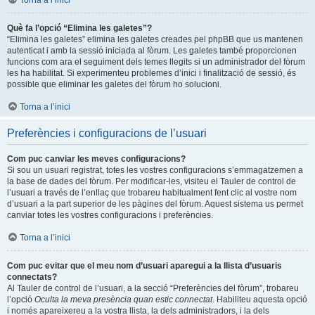
Torna a l’inici
Què fa l’opció “Elimina les galetes”?
“Elimina les galetes” elimina les galetes creades pel phpBB que us mantenen
autenticat i amb la sessió iniciada al fòrum. Les galetes també proporcionen
funcions com ara el seguiment dels temes llegits si un administrador del fòrum
les ha habilitat. Si experimenteu problemes d’inici i finalització de sessió, és
possible que eliminar les galetes del fòrum ho solucioni.
Torna a l’inici
Preferències i configuracions de l’usuari
Com puc canviar les meves configuracions?
Si sou un usuari registrat, totes les vostres configuracions s’emmagatzemen a
la base de dades del fòrum. Per modificar-les, visiteu el Tauler de control de
l’usuari a través de l’enllaç que trobareu habitualment fent clic al vostre nom
d’usuari a la part superior de les pàgines del fòrum. Aquest sistema us permet
canviar totes les vostres configuracions i preferències.
Torna a l’inici
Com puc evitar que el meu nom d’usuari aparegui a la llista d’usuaris
connectats?
Al Tauler de control de l’usuari, a la secció “Preferències del fòrum”, trobareu
l’opció
Oculta la meva presència quan estic connectat
. Habiliteu aquesta opció
i només apareixereu a la vostra llista, la dels administradors, i la dels