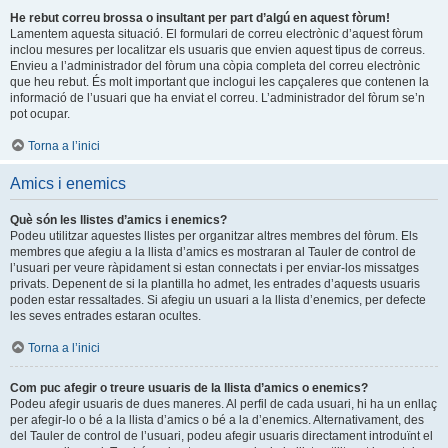
He rebut correu brossa o insultant per part d’algú en aquest fòrum!
Lamentem aquesta situació. El formulari de correu electrònic d’aquest fòrum
inclou mesures per localitzar els usuaris que envien aquest tipus de correus.
Envieu a l’administrador del fòrum una còpia completa del correu electrònic
que heu rebut. És molt important que inclogui les capçaleres que contenen la
informació de l’usuari que ha enviat el correu. L’administrador del fòrum se’n
pot ocupar.
Torna a l’inici
Amics i enemics
Què són les llistes d’amics i enemics?
Podeu utilitzar aquestes llistes per organitzar altres membres del fòrum. Els
membres que afegiu a la llista d’amics es mostraran al Tauler de control de
l’usuari per veure ràpidament si estan connectats i per enviar-los missatges
privats. Depenent de si la plantilla ho admet, les entrades d’aquests usuaris
poden estar ressaltades. Si afegiu un usuari a la llista d’enemics, per defecte
les seves entrades estaran ocultes.
Torna a l’inici
Com puc afegir o treure usuaris de la llista d’amics o enemics?
Podeu afegir usuaris de dues maneres. Al perfil de cada usuari, hi ha un enllaç
per afegir-lo o bé a la llista d’amics o bé a la d’enemics. Alternativament, des
del Tauler de control de l’usuari, podeu afegir usuaris directament introduïnt el