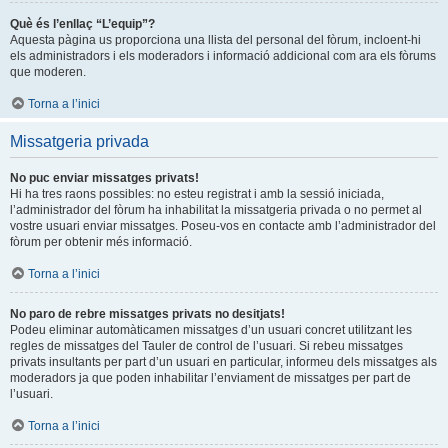
Què és l’enllaç “L’equip”?
Aquesta pàgina us proporciona una llista del personal del fòrum, incloent-hi
els administradors i els moderadors i informació addicional com ara els fòrums
que moderen.
Torna a l’inici
Missatgeria privada
No puc enviar missatges privats!
Hi ha tres raons possibles: no esteu registrat i amb la sessió iniciada,
l’administrador del fòrum ha inhabilitat la missatgeria privada o no permet al
vostre usuari enviar missatges. Poseu-vos en contacte amb l’administrador del
fòrum per obtenir més informació.
Torna a l’inici
No paro de rebre missatges privats no desitjats!
Podeu eliminar automàticamen missatges d’un usuari concret utilitzant les
regles de missatges del Tauler de control de l’usuari. Si rebeu missatges
privats insultants per part d’un usuari en particular, informeu dels missatges als
moderadors ja que poden inhabilitar l’enviament de missatges per part de
l’usuari.
Torna a l’inici