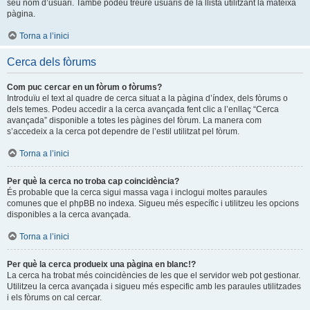
seu nom d’usuari. També podeu treure usuaris de la llista utilitzant la mateixa
pàgina.
Torna a l’inici
Cerca dels fòrums
Com puc cercar en un fòrum o fòrums?
Introduïu el text al quadre de cerca situat a la pàgina d’índex, dels fòrums o
dels temes. Podeu accedir a la cerca avançada fent clic a l’enllaç “Cerca
avançada” disponible a totes les pàgines del fòrum. La manera com
s’accedeix a la cerca pot dependre de l’estil utilitzat pel fòrum.
Torna a l’inici
Per què la cerca no troba cap coincidència?
És probable que la cerca sigui massa vaga i inclogui moltes paraules
comunes que el phpBB no indexa. Sigueu més específic i utilitzeu les opcions
disponibles a la cerca avançada.
Torna a l’inici
Per què la cerca produeix una pàgina en blanc!?
La cerca ha trobat més coincidències de les que el servidor web pot gestionar.
Utilitzeu la cerca avançada i sigueu més especific amb les paraules utilitzades
i els fòrums on cal cercar.