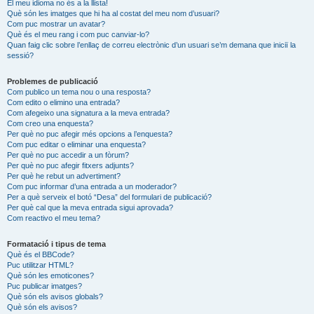
El meu idioma no és a la llista!
Què són les imatges que hi ha al costat del meu nom d’usuari?
Com puc mostrar un avatar?
Què és el meu rang i com puc canviar-lo?
Quan faig clic sobre l’enllaç de correu electrònic d’un usuari se’m demana que iniciï la
sessió?
Problemes de publicació
Com publico un tema nou o una resposta?
Com edito o elimino una entrada?
Com afegeixo una signatura a la meva entrada?
Com creo una enquesta?
Per què no puc afegir més opcions a l’enquesta?
Com puc editar o eliminar una enquesta?
Per què no puc accedir a un fòrum?
Per què no puc afegir fitxers adjunts?
Per què he rebut un advertiment?
Com puc informar d’una entrada a un moderador?
Per a què serveix el botó “Desa” del formulari de publicació?
Per què cal que la meva entrada sigui aprovada?
Com reactivo el meu tema?
Formatació i tipus de tema
Què és el BBCode?
Puc utilitzar HTML?
Què són les emoticones?
Puc publicar imatges?
Què són els avisos globals?
Què són els avisos?