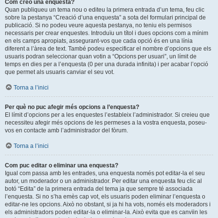
Com creo una enquesta?
Quan publiqueu un tema nou o editeu la primera entrada d’un tema, feu clic
sobre la pestanya “Creació d’una enquesta” a sota del formulari principal de
publicació. Si no podeu veure aquesta pestanya, no teniu els permisos
necessaris per crear enquestes. Introduïu un títol i dues opcions com a mínim
en els camps apropiats, assegurant-vos que cada opció és en una línia
diferent a l’àrea de text. També podeu especificar el nombre d’opcions que els
usuaris podran seleccionar quan votin a “Opcions per usuari”, un límit de
temps en dies per a l’enquesta (0 per una durada infinita) i per acabar l’opció
que permet als usuaris canviar el seu vot.
Torna a l’inici
Per què no puc afegir més opcions a l’enquesta?
El límit d’opcions per a les enquestes l’estableix l’administrador. Si creieu que
necessiteu afegir més opcions de les permeses a la vostra enquesta, poseu-
vos en contacte amb l’administrador del fòrum.
Torna a l’inici
Com puc editar o eliminar una enquesta?
Igual com passa amb les entrades, una enquesta només pot editar-la el seu
autor, un moderador o un administrador. Per editar una enquesta feu clic al
botó “Edita” de la primera entrada del tema ja que sempre té associada
l’enquesta. Si no s’ha emès cap vot, els usuaris poden eliminar l’enquesta o
editar-ne les opcions. Això no obstant, si ja hi ha vots, només els moderadors i
els administradors poden editar-la o eliminar-la. Això evita que es canvïin les