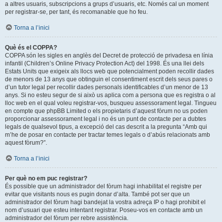
a altres usuaris, subscripcions a grups d’usuaris, etc. Només cal un moment
per registrar-se, per tant, és recomanable que ho feu.
Torna a l’inici
Què és el COPPA?
COPPA són les sigles en anglès del Decret de protecció de privadesa en línia
infantil (Children’s Online Privacy Protection Act) del 1998. És una llei dels
Estats Units que exigeix als llocs web que potencialment poden recollir dades
de menors de 13 anys que obtinguin el consentiment escrit dels seus pares o
d’un tutor legal per recollir dades personals identificables d’un menor de 13
anys. Si no esteu segur de si això us aplica com a persona que es registra o al
lloc web en el qual voleu registrar-vos, busqueu assessorament legal. Tingueu
en compte que phpBB Limited o els propietaris d’aquest fòrum no us poden
proporcionar assessorament legal i no és un punt de contacte per a dubtes
legals de qualsevol tipus, a excepció del cas descrit a la pregunta “Amb qui
m’he de posar en contacte per tractar temes legals o d’abús relacionats amb
aquest fòrum?”.
Torna a l’inici
Per què no em puc registrar?
És possible que un administrador del fòrum hagi inhabilitat el registre per
evitar que visitants nous es pugin donar d’alta. També pot ser que un
administrador del fòrum hagi bandejat la vostra adreça IP o hagi prohibit el
nom d’usuari que esteu intentant registrar. Poseu-vos en contacte amb un
administrador del fòrum per rebre assistència.