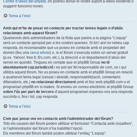
Centre d’idees del phpBB
, on podreu donar el vostre suport a idees existents o
suggerir funcions noves.
Torna a l’inici
Amb qui m’he de posar en contacte per tractar temes legals o d’abús
relacionats amb aquest fòrum?
Qualsevols dels administradors de la llista que pareix a la pàgina “L’equip”
serà un contacte apropiat per a les vostres queixes. Si tot i així no rebeu cap
resposta, és recomanable que us poseu en contacte amb el propietari del
domini (feu una
cerca whois
) o, si el fòrum s’executa sobre un servei gratuït
(p.ex. Yahoo!, free.fr, f2s.com, etc.), la direcció o el departament d’abús del
servei en questió. Tingueu en compte que el phpBB Group
no té
absolutament cap jurisdicció
i no pot ser fet responsable de com, on i qui
utilitza aquest fòrum. No us poseu en contacte amb el phpBB Group en relació
a qualsevol tema legal (cessar i desistir, responsabilització, comentaris
difamatoris, etc.)
no relacionat directament
amb el lloc web phpBB.com o el
programari phpBB en sí mateix. Si envieu un correu electrònic al phpBB Group
sobre l’ús per part de tercers
d’aquest programari espereu-vos una resposta
succinta o, fins i tot, cap resposta.
Torna a l’inici
Com puc posar-me en contacte amb l’administrador del fòrum?
Tots els usuaris del fòrum poden utilitzar el formulari “Contacta amb nosaltres”,
si l’administrador del fòrum n’ha habilitat l’opció.
Els membres del fòrum també poden utilitzar l’enllaç “L’equip”.