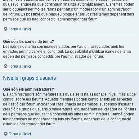
qualsevol enquesta que continguin finalitza automàticament. Els temes poden
ser bloquejats per moltes raons per part d’un moderador o un administrador
del fòrum. És possible que pugueu bloquejar els vostres temes depenent dels
permisos que us hagi concedit l’administrador del fòrum.
Torna a l’inici
Què són les icones de tema?
Les icones de tema són imatges triades per l’autor i associades amb les
entrades per indicar-ne el contingut. La possibilitat d’utilitzar icones de tema
depèn del permisos concedits per l’administrador del fòrum.
Torna a l’inici
Nivells i grups d’usuaris
Què són els administradors?
Els administradors són membres als quals se’ls ha assignat el nivell més alt de
control sobre els fòrums. Aquests membres poden controlar tots els aspectes
de gestió del fòrum, incloent-hi l’assignació de permisos, suspensió d’usuaris,
creació de grups d’usuaris o moderadors, etc. depenent del creador del fòrum i
dels permisos que aquest ha concedit als altres administradors. També poden
tenir permisos de moderador en tots els fòrums, depenent de la configuració
establida pel creador del fòrum.
Torna a l’inici