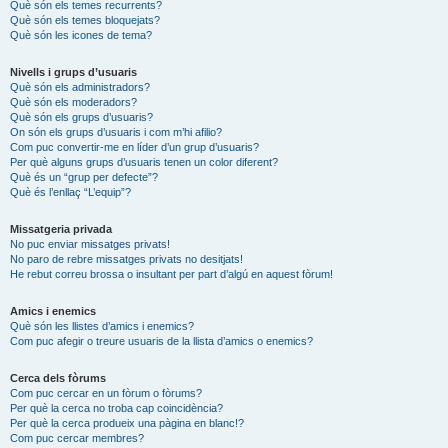
Què són els temes recurrents?
Què són els temes bloquejats?
Què són les icones de tema?
Nivells i grups d’usuaris
Què són els administradors?
Què són els moderadors?
Què són els grups d’usuaris?
On són els grups d’usuaris i com m’hi afilio?
Com puc convertir-me en líder d’un grup d’usuaris?
Per què alguns grups d’usuaris tenen un color diferent?
Què és un “grup per defecte”?
Què és l’enllaç “L’equip”?
Missatgeria privada
No puc enviar missatges privats!
No paro de rebre missatges privats no desitjats!
He rebut correu brossa o insultant per part d’algú en aquest fòrum!
Amics i enemics
Què són les llistes d’amics i enemics?
Com puc afegir o treure usuaris de la llista d’amics o enemics?
Cerca dels fòrums
Com puc cercar en un fòrum o fòrums?
Per què la cerca no troba cap coincidència?
Per què la cerca produeix una pàgina en blanc!?
Com puc cercar membres?