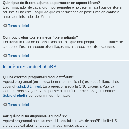
Quin tipus de fitxers adjunts es permeten en aquest fòrum?
L’administrador de cada fòrum pot permetre o no determinats tipus de fitxers
adjunts. Si no esteu segur de què es permet penjar, poseu-vos en contacte
amb l’administrador del fòrum.
Torna a l’inici
Com puc trobar tots els meus fitxers adjunts?
Per trobar la llista de tots els fitxers adjunts que heu penjat, aneu al Tauler de
control de l’usuari i seguiu els enllaços fins a la secció de fitxers adjunts.
Torna a l’inici
Incidències amb el phpBB
Qui ha escrit el programari d’aquest fòrum?
Aquest programari (en la seva forma no modificada) és produït, llançat i és
copyright
phpBB Limited
. Es proporciona sota la GNU Llicència Pública
General, versió 2 (GPL-2.0) i pot ser distribuït lliurement. Seguiu l’enllaç
Sobre el phpBB
per obtenir més informació.
Torna a l’inici
Per què no hi ha disponible la funció X?
Aquest programari ha estat escrit i llicenciat a través de phpBB Limited. Si
creieu que cal afegir una determinada funció, visiteu el