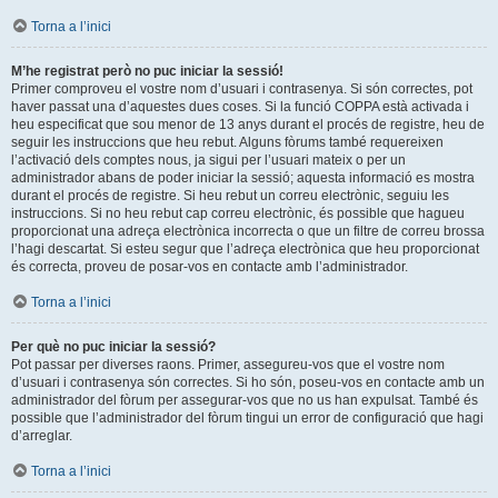
Torna a l’inici
M’he registrat però no puc iniciar la sessió!
Primer comproveu el vostre nom d’usuari i contrasenya. Si són correctes, pot
haver passat una d’aquestes dues coses. Si la funció COPPA està activada i
heu especificat que sou menor de 13 anys durant el procés de registre, heu de
seguir les instruccions que heu rebut. Alguns fòrums també requereixen
l’activació dels comptes nous, ja sigui per l’usuari mateix o per un
administrador abans de poder iniciar la sessió; aquesta informació es mostra
durant el procés de registre. Si heu rebut un correu electrònic, seguiu les
instruccions. Si no heu rebut cap correu electrònic, és possible que hagueu
proporcionat una adreça electrònica incorrecta o que un filtre de correu brossa
l’hagi descartat. Si esteu segur que l’adreça electrònica que heu proporcionat
és correcta, proveu de posar-vos en contacte amb l’administrador.
Torna a l’inici
Per què no puc iniciar la sessió?
Pot passar per diverses raons. Primer, assegureu-vos que el vostre nom
d’usuari i contrasenya són correctes. Si ho són, poseu-vos en contacte amb un
administrador del fòrum per assegurar-vos que no us han expulsat. També és
possible que l’administrador del fòrum tingui un error de configuració que hagi
d’arreglar.
Torna a l’inici