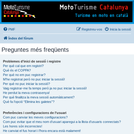
Mototurisme
Turisme en moto en català
PMF
Registreu-vos
Inicia la sessió
Índex del fòrum
Preguntes més freqüents
Problemes d’inici de sessió i registre
Per què cal que em registri?
Què és el COPPA?
Per què no em puc registrar?
M’he registrat però no puc iniciar la sessió!
Per què no puc iniciar la sessió?
Vaig registrar-me fa temps però ja no puc iniciar la sessió!
He perdut la meva contrasenya!
Per què finalitza la meva sessió automàticament?
Què fa l’opció “Elimina les galetes”?
Preferències i configuracions de l’usuari
Com puc canviar les meves configuracions?
Com puc evitar que el meu nom d’usuari aparegui a la llista d’usuaris connectats?
Les hores són incorrectes!
He canviat el fus horari i l’hora encara està malament!