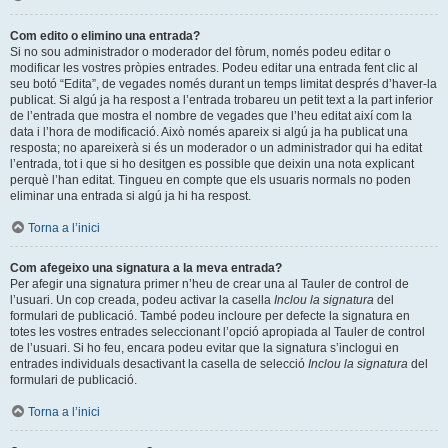
Com edito o elimino una entrada?
Si no sou administrador o moderador del fòrum, només podeu editar o
modificar les vostres pròpies entrades. Podeu editar una entrada fent clic al
seu botó “Edita”, de vegades només durant un temps limitat després d’haver-la
publicat. Si algú ja ha respost a l’entrada trobareu un petit text a la part inferior
de l’entrada que mostra el nombre de vegades que l’heu editat així com la
data i l’hora de modificació. Això només apareix si algú ja ha publicat una
resposta; no apareixerà si és un moderador o un administrador qui ha editat
l’entrada, tot i que si ho desitgen es possible que deixin una nota explicant
perquè l’han editat. Tingueu en compte que els usuaris normals no poden
eliminar una entrada si algú ja hi ha respost.
Torna a l’inici
Com afegeixo una signatura a la meva entrada?
Per afegir una signatura primer n’heu de crear una al Tauler de control de
l’usuari. Un cop creada, podeu activar la casella
Inclou la signatura
del
formulari de publicació. També podeu incloure per defecte la signatura en
totes les vostres entrades seleccionant l’opció apropiada al Tauler de control
de l’usuari. Si ho feu, encara podeu evitar que la signatura s’inclogui en
entrades individuals desactivant la casella de selecció
Inclou la signatura
del
formulari de publicació.
Torna a l’inici