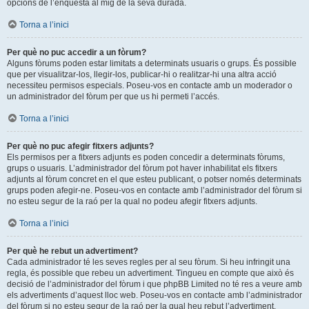
opcions de l’enquesta al mig de la seva durada.
Torna a l’inici
Per què no puc accedir a un fòrum?
Alguns fòrums poden estar limitats a determinats usuaris o grups. És possible
que per visualitzar-los, llegir-los, publicar-hi o realitzar-hi una altra acció
necessiteu permisos especials. Poseu-vos en contacte amb un moderador o
un administrador del fòrum per que us hi permeti l’accés.
Torna a l’inici
Per què no puc afegir fitxers adjunts?
Els permisos per a fitxers adjunts es poden concedir a determinats fòrums,
grups o usuaris. L’administrador del fòrum pot haver inhabilitat els fitxers
adjunts al fòrum concret en el que esteu publicant, o potser només determinats
grups poden afegir-ne. Poseu-vos en contacte amb l’administrador del fòrum si
no esteu segur de la raó per la qual no podeu afegir fitxers adjunts.
Torna a l’inici
Per què he rebut un advertiment?
Cada administrador té les seves regles per al seu fòrum. Si heu infringit una
regla, és possible que rebeu un advertiment. Tingueu en compte que això és
decisió de l’administrador del fòrum i que phpBB Limited no té res a veure amb
els advertiments d’aquest lloc web. Poseu-vos en contacte amb l’administrador
del fòrum si no esteu segur de la raó per la qual heu rebut l’advertiment.