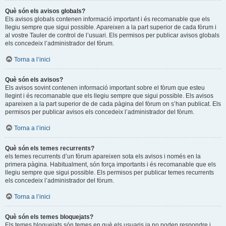
Què són els avisos globals?
Els avisos globals contenen informació important i és recomanable que els
llegiu sempre que sigui possible. Apareixen a la part superior de cada fòrum i
al vostre Tauler de control de l’usuari. Els permisos per publicar avisos globals
els concedeix l’administrador del fòrum.
Torna a l’inici
Què són els avisos?
Els avisos sovint contenen informació important sobre el fòrum que esteu
llegint i és recomanable que els llegiu sempre que sigui possible. Els avisos
apareixen a la part superior de de cada pàgina del fòrum on s’han publicat. Els
permisos per publicar avisos els concedeix l’administrador del fòrum.
Torna a l’inici
Què són els temes recurrents?
els temes recurrents d’un fòrum apareixen sota els avisos i només en la
primera pàgina. Habitualment, són força importants i és recomanable que els
llegiu sempre que sigui possible. Els permisos per publicar temes recurrents
els concedeix l’administrador del fòrum.
Torna a l’inici
Què són els temes bloquejats?
Els temes bloquejats són temes en què els usuaris ja no poden respondre i