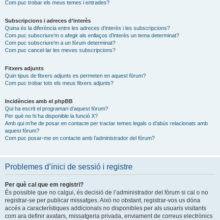
Com puc trobar els meus temes i entrades?
Subscripcions i adreces d’interès
Quina és la diferència entre les adreces d’interès i les subscripcions?
Com puc subscriure’m o afegir als enllaços d’interès un tema determinat?
Com puc subscriure’m a un fòrum determinat?
Com puc cancel·lar les meves subscripcions?
Fitxers adjunts
Quin tipus de fitxers adjunts es permeten en aquest fòrum?
Com puc trobar tots els meus fitxers adjunts?
Incidències amb el phpBB
Qui ha escrit el programari d’aquest fòrum?
Per què no hi ha disponible la funció X?
Amb qui m’he de posar en contacte per tractar temes legals o d’abús relacionats amb
aquest fòrum?
Com puc posar-me en contacte amb l’administrador del fòrum?
Problemes d’inici de sessió i registre
Per què cal que em registri?
És possible que no calgui, és decisió de l’administrador del fòrum si cal o no
registrar-se per publicar missatges. Això no obstant, registrar-vos us dóna
accés a característiques addicionals no disponibles per als usuaris visitants
com ara definir avatars, missatgeria privada, enviament de correus electrònics