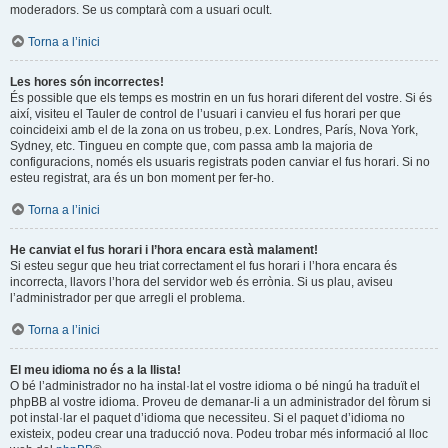
moderadors. Se us comptarà com a usuari ocult.
Torna a l’inici
Les hores són incorrectes!
És possible que els temps es mostrin en un fus horari diferent del vostre. Si és
així, visiteu el Tauler de control de l’usuari i canvieu el fus horari per que
coincideixi amb el de la zona on us trobeu, p.ex. Londres, París, Nova York,
Sydney, etc. Tingueu en compte que, com passa amb la majoria de
configuracions, només els usuaris registrats poden canviar el fus horari. Si no
esteu registrat, ara és un bon moment per fer-ho.
Torna a l’inici
He canviat el fus horari i l’hora encara està malament!
Si esteu segur que heu triat correctament el fus horari i l’hora encara és
incorrecta, llavors l’hora del servidor web és errònia. Si us plau, aviseu
l’administrador per que arregli el problema.
Torna a l’inici
El meu idioma no és a la llista!
O bé l’administrador no ha instal·lat el vostre idioma o bé ningú ha traduït el
phpBB al vostre idioma. Proveu de demanar-li a un administrador del fòrum si
pot instal·lar el paquet d’idioma que necessiteu. Si el paquet d’idioma no
existeix, podeu crear una traducció nova. Podeu trobar més informació al lloc