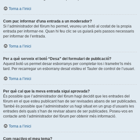
Torna a l’inici
Com puc informar d’una entrada a un moderador?
Si l’administrador del fòrum ho permet, veureu un botó al costat de la propia
entrada per informar-ne. Quan hi feu clic se us guiarà pels passos necessaris
per informar de l’entrada.
Torna a l’inici
Per a què serveix el botó “Desa” del formulari de publicació?
Aquest botó us permet desar esborranys per completar-los i trametre’ls més
tard. Per recarregar un esborrany desat visiteu el Tauler de control de l’usuari.
Torna a l’inici
Per què cal que la meva entrada sigui aprovada?
És possible que l’administrador del fòrum hagi decidit que les entrades del
fòrum en el que esteu publicant han de ser revisades abans de ser publicades.
També és possible que l’administrador us hagi situat en un grup d’usuaris les
entrades dels quals s’han de revisar abans de ser publicades. Poseu-vos en
contacte amb l’administrador del fòrum per obtenir més informació.
Torna a l’inici
Com reactivo el meu tema?