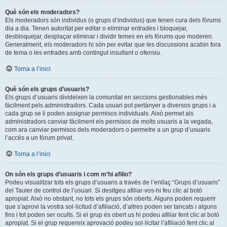
Què són els moderadors?
Els moderadors són individus (o grups d’individus) que tenen cura dels fòrums
dia a dia. Tenen autoritat per editar o eliminar entrades i bloquejar,
desbloquejar, desplaçar eliminar i dividir temes en els fòrums que moderen.
Generalment, els moderadors hi són per evitar que les discussions acabin fora
de tema o les entrades amb contingut insultant o ofensiu.
Torna a l’inici
Què són els grups d’usuaris?
Els grups d’usuaris divideixen la comunitat en seccions gestionables més
fàcilment pels administradors. Cada usuari pot pertànyer a diversos grups i a
cada grup se li poden assignar permisos individuals. Això permet als
administradors canviar fàcilment els permisos de molts usuaris a la vegada,
com ara canviar permisos dels moderadors o permetre a un grup d’usuaris
l’accés a un fòrum privat.
Torna a l’inici
On són els grups d’usuaris i com m’hi afilio?
Podeu visualitzar tots els grups d’usuaris a través de l’enllaç “Grups d’usuaris”
del Tauler de control de l’usuari. Si desitgeu afiliar-vos-hi feu clic al botó
apropiat. Això no obstant, no tots els grups són oberts. Alguns poden requerir
que s’aprovi la vostra sol·licitud d’afiliació, d’altres poden ser tancats i alguns
fins i tot poden ser ocults. Si el grup és obert us hi podeu afiliar fent clic al botó
apropiat. Si el grup requereix aprovació podeu sol·licitar l’afiliació fent clic al