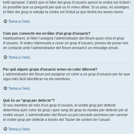
botó apropiat. Caldrà que el líder del grup d’usuaris aprovi la vostra sol·licitud i
és possible que us pregunti per què us hi voleu afiliar. Si us plau, no assetgeu
el líder del grup si rebutja la vostra sol·licitud ja que tindrà les seves raons.
Torna a l’inici
Com puc convertir-me en líder d’un grup d’usuaris?
Habitualment, el líder l’assigna l’administrador del fòrum quan crea el grup
d’usuaris. Si esteu interessats a crear un grup d’usuaris, proveu de posar-vos
en contacte amb l’administrador del fòrum enviant-li un missatge privat.
Torna a l’inici
Per què alguns grups d’usuaris tenen un color diferent?
L’administrador del fòrum pot assignar un color a un grup d’usuaris per fer que
sigui més fàcil identificar-ne els membres.
Torna a l’inici
Què és un “grup per defecte”?
Si sou membre de més d’un grup d’usuaris, el vostre grup per defecte
determina quin color de grup i quin rang de grup es mostra per defecte per al
vostre usuari. L’administrador del fòrum us pot concedir permisos per canviar
el vostre grup per defecte a través del Tauler de control de l’usuari.
Torna a l’inici