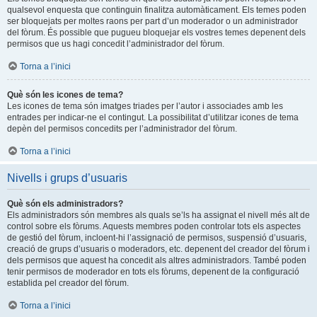
qualsevol enquesta que continguin finalitza automàticament. Els temes poden
ser bloquejats per moltes raons per part d’un moderador o un administrador
del fòrum. És possible que pugueu bloquejar els vostres temes depenent dels
permisos que us hagi concedit l’administrador del fòrum.
Torna a l’inici
Què són les icones de tema?
Les icones de tema són imatges triades per l’autor i associades amb les
entrades per indicar-ne el contingut. La possibilitat d’utilitzar icones de tema
depèn del permisos concedits per l’administrador del fòrum.
Torna a l’inici
Nivells i grups d’usuaris
Què són els administradors?
Els administradors són membres als quals se’ls ha assignat el nivell més alt de
control sobre els fòrums. Aquests membres poden controlar tots els aspectes
de gestió del fòrum, incloent-hi l’assignació de permisos, suspensió d’usuaris,
creació de grups d’usuaris o moderadors, etc. depenent del creador del fòrum i
dels permisos que aquest ha concedit als altres administradors. També poden
tenir permisos de moderador en tots els fòrums, depenent de la configuració
establida pel creador del fòrum.
Torna a l’inici