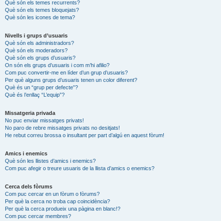
Què són els temes recurrents?
Què són els temes bloquejats?
Què són les icones de tema?
Nivells i grups d’usuaris
Què són els administradors?
Què són els moderadors?
Què són els grups d’usuaris?
On són els grups d’usuaris i com m’hi afilio?
Com puc convertir-me en líder d’un grup d’usuaris?
Per què alguns grups d’usuaris tenen un color diferent?
Què és un “grup per defecte”?
Què és l’enllaç “L’equip”?
Missatgeria privada
No puc enviar missatges privats!
No paro de rebre missatges privats no desitjats!
He rebut correu brossa o insultant per part d’algú en aquest fòrum!
Amics i enemics
Què són les llistes d’amics i enemics?
Com puc afegir o treure usuaris de la llista d’amics o enemics?
Cerca dels fòrums
Com puc cercar en un fòrum o fòrums?
Per què la cerca no troba cap coincidència?
Per què la cerca produeix una pàgina en blanc!?
Com puc cercar membres?