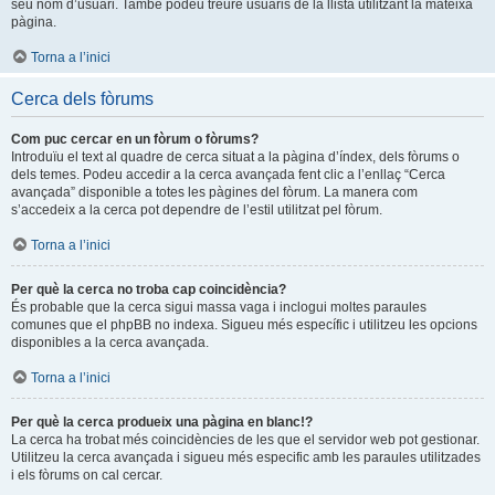
seu nom d’usuari. També podeu treure usuaris de la llista utilitzant la mateixa
pàgina.
Torna a l’inici
Cerca dels fòrums
Com puc cercar en un fòrum o fòrums?
Introduïu el text al quadre de cerca situat a la pàgina d’índex, dels fòrums o
dels temes. Podeu accedir a la cerca avançada fent clic a l’enllaç “Cerca
avançada” disponible a totes les pàgines del fòrum. La manera com
s’accedeix a la cerca pot dependre de l’estil utilitzat pel fòrum.
Torna a l’inici
Per què la cerca no troba cap coincidència?
És probable que la cerca sigui massa vaga i inclogui moltes paraules
comunes que el phpBB no indexa. Sigueu més específic i utilitzeu les opcions
disponibles a la cerca avançada.
Torna a l’inici
Per què la cerca produeix una pàgina en blanc!?
La cerca ha trobat més coincidències de les que el servidor web pot gestionar.
Utilitzeu la cerca avançada i sigueu més especific amb les paraules utilitzades
i els fòrums on cal cercar.