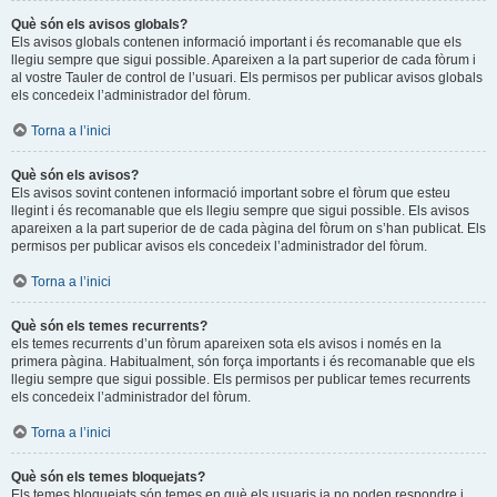
Què són els avisos globals?
Els avisos globals contenen informació important i és recomanable que els
llegiu sempre que sigui possible. Apareixen a la part superior de cada fòrum i
al vostre Tauler de control de l’usuari. Els permisos per publicar avisos globals
els concedeix l’administrador del fòrum.
Torna a l’inici
Què són els avisos?
Els avisos sovint contenen informació important sobre el fòrum que esteu
llegint i és recomanable que els llegiu sempre que sigui possible. Els avisos
apareixen a la part superior de de cada pàgina del fòrum on s’han publicat. Els
permisos per publicar avisos els concedeix l’administrador del fòrum.
Torna a l’inici
Què són els temes recurrents?
els temes recurrents d’un fòrum apareixen sota els avisos i només en la
primera pàgina. Habitualment, són força importants i és recomanable que els
llegiu sempre que sigui possible. Els permisos per publicar temes recurrents
els concedeix l’administrador del fòrum.
Torna a l’inici
Què són els temes bloquejats?
Els temes bloquejats són temes en què els usuaris ja no poden respondre i