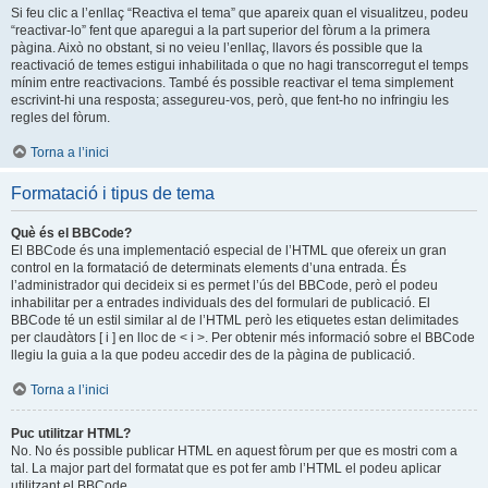
Si feu clic a l’enllaç “Reactiva el tema” que apareix quan el visualitzeu, podeu
“reactivar-lo” fent que aparegui a la part superior del fòrum a la primera
pàgina. Això no obstant, si no veieu l’enllaç, llavors és possible que la
reactivació de temes estigui inhabilitada o que no hagi transcorregut el temps
mínim entre reactivacions. També és possible reactivar el tema simplement
escrivint-hi una resposta; assegureu-vos, però, que fent-ho no infringiu les
regles del fòrum.
Torna a l’inici
Formatació i tipus de tema
Què és el BBCode?
El BBCode és una implementació especial de l’HTML que ofereix un gran
control en la formatació de determinats elements d’una entrada. És
l’administrador qui decideix si es permet l’ús del BBCode, però el podeu
inhabilitar per a entrades individuals des del formulari de publicació. El
BBCode té un estil similar al de l’HTML però les etiquetes estan delimitades
per claudàtors [ i ] en lloc de < i >. Per obtenir més informació sobre el BBCode
llegiu la guia a la que podeu accedir des de la pàgina de publicació.
Torna a l’inici
Puc utilitzar HTML?
No. No és possible publicar HTML en aquest fòrum per que es mostri com a
tal. La major part del formatat que es pot fer amb l’HTML el podeu aplicar
utilitzant el BBCode.