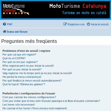
Mototurisme
Turisme en moto en català
PMF
Registreu-vos
Inicia la sessió
Índex del fòrum
Preguntes més freqüents
Problemes d’inici de sessió i registre
Per què cal que em registri?
Què és el COPPA?
Per què no em puc registrar?
M’he registrat però no puc iniciar la sessió!
Per què no puc iniciar la sessió?
Vaig registrar-me fa temps però ja no puc iniciar la sessió!
He perdut la meva contrasenya!
Per què finalitza la meva sessió automàticament?
Què fa l’opció “Elimina les galetes”?
Preferències i configuracions de l’usuari
Com puc canviar les meves configuracions?
Com puc evitar que el meu nom d’usuari aparegui a la llista d’usuaris connectats?
Les hores són incorrectes!
He canviat el fus horari i l’hora encara està malament!