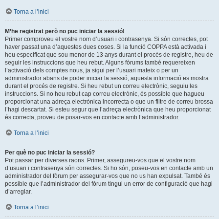
Torna a l’inici
M’he registrat però no puc iniciar la sessió!
Primer comproveu el vostre nom d’usuari i contrasenya. Si són correctes, pot
haver passat una d’aquestes dues coses. Si la funció COPPA està activada i
heu especificat que sou menor de 13 anys durant el procés de registre, heu de
seguir les instruccions que heu rebut. Alguns fòrums també requereixen
l’activació dels comptes nous, ja sigui per l’usuari mateix o per un
administrador abans de poder iniciar la sessió; aquesta informació es mostra
durant el procés de registre. Si heu rebut un correu electrònic, seguiu les
instruccions. Si no heu rebut cap correu electrònic, és possible que hagueu
proporcionat una adreça electrònica incorrecta o que un filtre de correu brossa
l’hagi descartat. Si esteu segur que l’adreça electrònica que heu proporcionat
és correcta, proveu de posar-vos en contacte amb l’administrador.
Torna a l’inici
Per què no puc iniciar la sessió?
Pot passar per diverses raons. Primer, assegureu-vos que el vostre nom
d’usuari i contrasenya són correctes. Si ho són, poseu-vos en contacte amb un
administrador del fòrum per assegurar-vos que no us han expulsat. També és
possible que l’administrador del fòrum tingui un error de configuració que hagi
d’arreglar.
Torna a l’inici