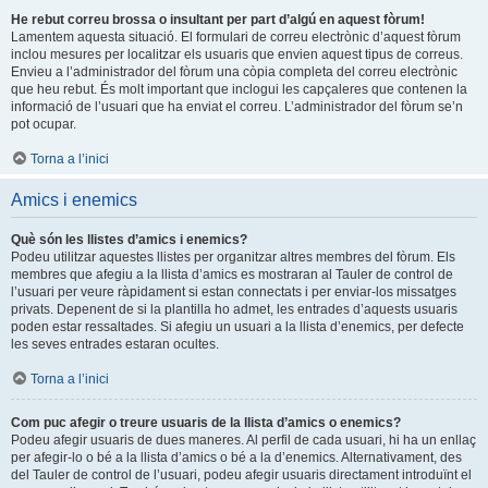
He rebut correu brossa o insultant per part d’algú en aquest fòrum!
Lamentem aquesta situació. El formulari de correu electrònic d’aquest fòrum
inclou mesures per localitzar els usuaris que envien aquest tipus de correus.
Envieu a l’administrador del fòrum una còpia completa del correu electrònic
que heu rebut. És molt important que inclogui les capçaleres que contenen la
informació de l’usuari que ha enviat el correu. L’administrador del fòrum se’n
pot ocupar.
Torna a l’inici
Amics i enemics
Què són les llistes d’amics i enemics?
Podeu utilitzar aquestes llistes per organitzar altres membres del fòrum. Els
membres que afegiu a la llista d’amics es mostraran al Tauler de control de
l’usuari per veure ràpidament si estan connectats i per enviar-los missatges
privats. Depenent de si la plantilla ho admet, les entrades d’aquests usuaris
poden estar ressaltades. Si afegiu un usuari a la llista d’enemics, per defecte
les seves entrades estaran ocultes.
Torna a l’inici
Com puc afegir o treure usuaris de la llista d’amics o enemics?
Podeu afegir usuaris de dues maneres. Al perfil de cada usuari, hi ha un enllaç
per afegir-lo o bé a la llista d’amics o bé a la d’enemics. Alternativament, des
del Tauler de control de l’usuari, podeu afegir usuaris directament introduïnt el