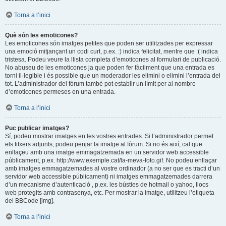
Torna a l’inici
Què són les emoticones?
Les emoticones són imatges petites que poden ser utilitzades per expressar
una emoció mitjançant un codi curt, p.ex. :) indica felicitat, mentre que :( indica
tristesa. Podeu veure la llista completa d’emoticones al formulari de publicació.
No abuseu de les emoticones ja que poden fer fàcilment que una entrada es
torni il·legible i és possible que un moderador les elimini o elimini l’entrada del
tot. L’administrador del fòrum també pot establir un límit per al nombre
d’emoticones permeses en una entrada.
Torna a l’inici
Puc publicar imatges?
Sí, podeu mostrar imatges en les vostres entrades. Si l’administrador permet
els fitxers adjunts, podeu penjar la imatge al fòrum. Si no és així, cal que
enllaçeu amb una imatge emmagatzemada en un servidor web accessible
públicament, p.ex. http://www.exemple.cat/la-meva-foto.gif. No podeu enllaçar
amb imatges emmagatzemades al vostre ordinador (a no ser que es tracti d’un
servidor web accessible públicament) ni imatges emmagatzemades darrera
d’un mecanisme d’autenticació , p.ex. les bústies de hotmail o yahoo, llocs
web protegits amb contrasenya, etc. Per mostrar la imatge, utilitzeu l’etiqueta
del BBCode [img].
Torna a l’inici