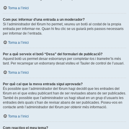
Torna a l’inici
Com puc informar d’una entrada a un moderador?
Si l’administrador del fòrum ho permet, veureu un botó al costat de la propia
entrada per informar-ne. Quan hi feu clic se us guiarà pels passos necessaris
per informar de l’entrada.
Torna a l’inici
Per a què serveix el botó “Desa” del formulari de publicació?
Aquest botó us permet desar esborranys per completar-los i trametre’ls més
tard. Per recarregar un esborrany desat visiteu el Tauler de control de l’usuari.
Torna a l’inici
Per què cal que la meva entrada sigui aprovada?
És possible que l’administrador del fòrum hagi decidit que les entrades del
fòrum en el que esteu publicant han de ser revisades abans de ser publicades.
També és possible que l’administrador us hagi situat en un grup d’usuaris les
entrades dels quals s’han de revisar abans de ser publicades. Poseu-vos en
contacte amb l’administrador del fòrum per obtenir més informació.
Torna a l’inici
Com reactivo el meu tema?