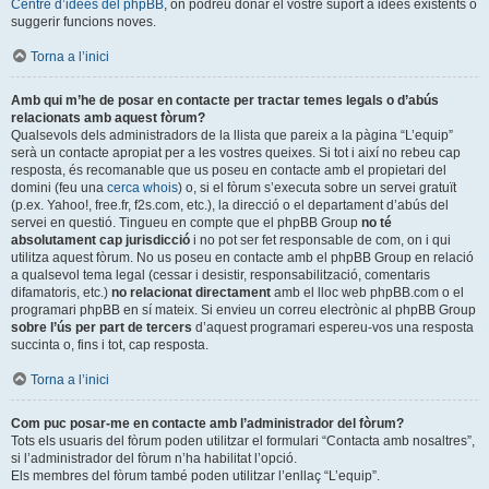
Centre d’idees del phpBB
, on podreu donar el vostre suport a idees existents o
suggerir funcions noves.
Torna a l’inici
Amb qui m’he de posar en contacte per tractar temes legals o d’abús
relacionats amb aquest fòrum?
Qualsevols dels administradors de la llista que pareix a la pàgina “L’equip”
serà un contacte apropiat per a les vostres queixes. Si tot i així no rebeu cap
resposta, és recomanable que us poseu en contacte amb el propietari del
domini (feu una
cerca whois
) o, si el fòrum s’executa sobre un servei gratuït
(p.ex. Yahoo!, free.fr, f2s.com, etc.), la direcció o el departament d’abús del
servei en questió. Tingueu en compte que el phpBB Group
no té
absolutament cap jurisdicció
i no pot ser fet responsable de com, on i qui
utilitza aquest fòrum. No us poseu en contacte amb el phpBB Group en relació
a qualsevol tema legal (cessar i desistir, responsabilització, comentaris
difamatoris, etc.)
no relacionat directament
amb el lloc web phpBB.com o el
programari phpBB en sí mateix. Si envieu un correu electrònic al phpBB Group
sobre l’ús per part de tercers
d’aquest programari espereu-vos una resposta
succinta o, fins i tot, cap resposta.
Torna a l’inici
Com puc posar-me en contacte amb l’administrador del fòrum?
Tots els usuaris del fòrum poden utilitzar el formulari “Contacta amb nosaltres”,
si l’administrador del fòrum n’ha habilitat l’opció.
Els membres del fòrum també poden utilitzar l’enllaç “L’equip”.