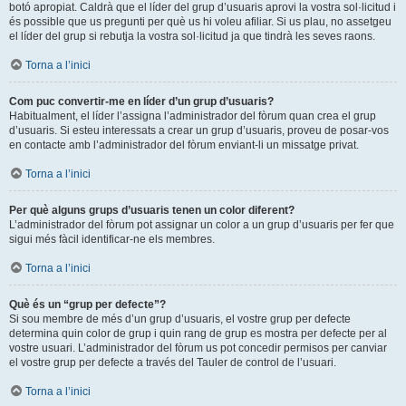
botó apropiat. Caldrà que el líder del grup d’usuaris aprovi la vostra sol·licitud i
és possible que us pregunti per què us hi voleu afiliar. Si us plau, no assetgeu
el líder del grup si rebutja la vostra sol·licitud ja que tindrà les seves raons.
Torna a l’inici
Com puc convertir-me en líder d’un grup d’usuaris?
Habitualment, el líder l’assigna l’administrador del fòrum quan crea el grup
d’usuaris. Si esteu interessats a crear un grup d’usuaris, proveu de posar-vos
en contacte amb l’administrador del fòrum enviant-li un missatge privat.
Torna a l’inici
Per què alguns grups d’usuaris tenen un color diferent?
L’administrador del fòrum pot assignar un color a un grup d’usuaris per fer que
sigui més fàcil identificar-ne els membres.
Torna a l’inici
Què és un “grup per defecte”?
Si sou membre de més d’un grup d’usuaris, el vostre grup per defecte
determina quin color de grup i quin rang de grup es mostra per defecte per al
vostre usuari. L’administrador del fòrum us pot concedir permisos per canviar
el vostre grup per defecte a través del Tauler de control de l’usuari.
Torna a l’inici