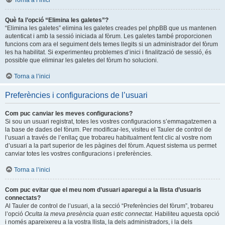
Torna a l’inici
Què fa l’opció “Elimina les galetes”?
“Elimina les galetes” elimina les galetes creades pel phpBB que us mantenen
autenticat i amb la sessió iniciada al fòrum. Les galetes també proporcionen
funcions com ara el seguiment dels temes llegits si un administrador del fòrum
les ha habilitat. Si experimenteu problemes d’inici i finalització de sessió, és
possible que eliminar les galetes del fòrum ho solucioni.
Torna a l’inici
Preferències i configuracions de l’usuari
Com puc canviar les meves configuracions?
Si sou un usuari registrat, totes les vostres configuracions s’emmagatzemen a
la base de dades del fòrum. Per modificar-les, visiteu el Tauler de control de
l’usuari a través de l’enllaç que trobareu habitualment fent clic al vostre nom
d’usuari a la part superior de les pàgines del fòrum. Aquest sistema us permet
canviar totes les vostres configuracions i preferències.
Torna a l’inici
Com puc evitar que el meu nom d’usuari aparegui a la llista d’usuaris
connectats?
Al Tauler de control de l’usuari, a la secció “Preferències del fòrum”, trobareu
l’opció
Oculta la meva presència quan estic connectat
. Habiliteu aquesta opció
i només apareixereu a la vostra llista, la dels administradors, i la dels