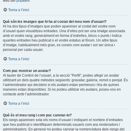
web del
phpBB
®.
Torna a l’inici
Què són les imatges que hi ha al costat del meu nom d’usuari?
Hi ha dos tipus d’imatges que poden apareixer al costat del vostre nom
d’usuari quan visualitzeu entrades. Una d’elles pot ser una imatge associada
amb el vostre rang, generalment en forma d’estrelles, blocs o punts i indica
quantes entrades heu publicat o el vostre estatus al fòrum. Un altre tipus
d’imatge, habitualment més gran, es coneix com avatar i sol ser única i
personal per cada usuari.
Torna a l’inici
Com puc mostrar un avatar?
Al tauler de Control de l’usuari, a la secció "Perfil", podeu afegir un avatar
utilitzant un dels quatre mètodes següents: gravatar, galeria, remot o penjat. És
l’administrador qui decideix si els avatars estan permesos i tria de quines
maneres estan disponibles. Si no podeu utilitzar els avatars, poseu-vos en
contacte amb l’administrador.
Torna a l’inici
Què és el meu rang i com puc canviar-lo?
Els rangs apareixen sota els noms d’usuari i indiquen el nombre d’entrades
que heu publicat o identifiquen determinats usuaris com ara moderadors i
administradors. En general no podeu canviar la nomenclatura dels rangs del