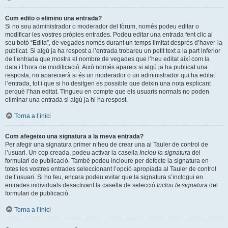
Com edito o elimino una entrada?
Si no sou administrador o moderador del fòrum, només podeu editar o
modificar les vostres pròpies entrades. Podeu editar una entrada fent clic al
seu botó “Edita”, de vegades només durant un temps limitat després d’haver-la
publicat. Si algú ja ha respost a l’entrada trobareu un petit text a la part inferior
de l’entrada que mostra el nombre de vegades que l’heu editat així com la
data i l’hora de modificació. Això només apareix si algú ja ha publicat una
resposta; no apareixerà si és un moderador o un administrador qui ha editat
l’entrada, tot i que si ho desitgen es possible que deixin una nota explicant
perquè l’han editat. Tingueu en compte que els usuaris normals no poden
eliminar una entrada si algú ja hi ha respost.
Torna a l’inici
Com afegeixo una signatura a la meva entrada?
Per afegir una signatura primer n’heu de crear una al Tauler de control de
l’usuari. Un cop creada, podeu activar la casella
Inclou la signatura
del
formulari de publicació. També podeu incloure per defecte la signatura en
totes les vostres entrades seleccionant l’opció apropiada al Tauler de control
de l’usuari. Si ho feu, encara podeu evitar que la signatura s’inclogui en
entrades individuals desactivant la casella de selecció
Inclou la signatura
del
formulari de publicació.
Torna a l’inici