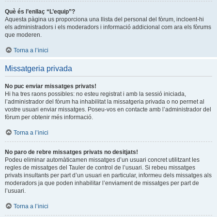
Què és l’enllaç “L’equip”?
Aquesta pàgina us proporciona una llista del personal del fòrum, incloent-hi
els administradors i els moderadors i informació addicional com ara els fòrums
que moderen.
Torna a l’inici
Missatgeria privada
No puc enviar missatges privats!
Hi ha tres raons possibles: no esteu registrat i amb la sessió iniciada,
l’administrador del fòrum ha inhabilitat la missatgeria privada o no permet al
vostre usuari enviar missatges. Poseu-vos en contacte amb l’administrador del
fòrum per obtenir més informació.
Torna a l’inici
No paro de rebre missatges privats no desitjats!
Podeu eliminar automàticamen missatges d’un usuari concret utilitzant les
regles de missatges del Tauler de control de l’usuari. Si rebeu missatges
privats insultants per part d’un usuari en particular, informeu dels missatges als
moderadors ja que poden inhabilitar l’enviament de missatges per part de
l’usuari.
Torna a l’inici