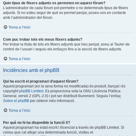
Quin tipus de fitxers adjunts es permeten en aquest fòrum?
L’administrador de cada fòrum pot permetre o no determinats tipus de fitxers
adjunts. Si no esteu segur de què es permet penjar, poseu-vos en contacte
amb l’administrador del fòrum.
Torna a l’inici
Com puc trobar tots els meus fitxers adjunts?
Per trobar la llista de tots els fitxers adjunts que heu penjat, aneu al Tauler de
control de l’usuari i seguiu els enllaços fins a la secció de fitxers adjunts.
Torna a l’inici
Incidències amb el phpBB
Qui ha escrit el programari d’aquest fòrum?
Aquest programari (en la seva forma no modificada) és produït, llançat i és
copyright
phpBB Limited
. Es proporciona sota la GNU Llicència Pública
General, versió 2 (GPL-2.0) i pot ser distribuït lliurement. Seguiu l’enllaç
Sobre el phpBB
per obtenir més informació.
Torna a l’inici
Per què no hi ha disponible la funció X?
Aquest programari ha estat escrit i llicenciat a través de phpBB Limited. Si
creieu que cal afegir una determinada funció, visiteu el