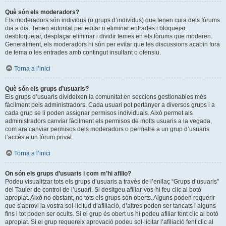
Què són els moderadors?
Els moderadors són individus (o grups d’individus) que tenen cura dels fòrums
dia a dia. Tenen autoritat per editar o eliminar entrades i bloquejar,
desbloquejar, desplaçar eliminar i dividir temes en els fòrums que moderen.
Generalment, els moderadors hi són per evitar que les discussions acabin fora
de tema o les entrades amb contingut insultant o ofensiu.
Torna a l’inici
Què són els grups d’usuaris?
Els grups d’usuaris divideixen la comunitat en seccions gestionables més
fàcilment pels administradors. Cada usuari pot pertànyer a diversos grups i a
cada grup se li poden assignar permisos individuals. Això permet als
administradors canviar fàcilment els permisos de molts usuaris a la vegada,
com ara canviar permisos dels moderadors o permetre a un grup d’usuaris
l’accés a un fòrum privat.
Torna a l’inici
On són els grups d’usuaris i com m’hi afilio?
Podeu visualitzar tots els grups d’usuaris a través de l’enllaç “Grups d’usuaris”
del Tauler de control de l’usuari. Si desitgeu afiliar-vos-hi feu clic al botó
apropiat. Això no obstant, no tots els grups són oberts. Alguns poden requerir
que s’aprovi la vostra sol·licitud d’afiliació, d’altres poden ser tancats i alguns
fins i tot poden ser ocults. Si el grup és obert us hi podeu afiliar fent clic al botó
apropiat. Si el grup requereix aprovació podeu sol·licitar l’afiliació fent clic al