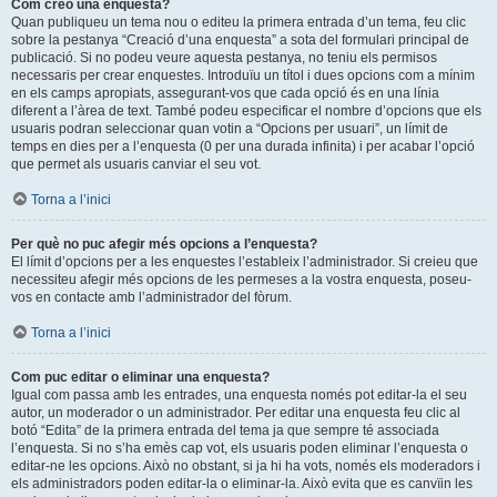
Com creo una enquesta?
Quan publiqueu un tema nou o editeu la primera entrada d’un tema, feu clic
sobre la pestanya “Creació d’una enquesta” a sota del formulari principal de
publicació. Si no podeu veure aquesta pestanya, no teniu els permisos
necessaris per crear enquestes. Introduïu un títol i dues opcions com a mínim
en els camps apropiats, assegurant-vos que cada opció és en una línia
diferent a l’àrea de text. També podeu especificar el nombre d’opcions que els
usuaris podran seleccionar quan votin a “Opcions per usuari”, un límit de
temps en dies per a l’enquesta (0 per una durada infinita) i per acabar l’opció
que permet als usuaris canviar el seu vot.
Torna a l’inici
Per què no puc afegir més opcions a l’enquesta?
El límit d’opcions per a les enquestes l’estableix l’administrador. Si creieu que
necessiteu afegir més opcions de les permeses a la vostra enquesta, poseu-
vos en contacte amb l’administrador del fòrum.
Torna a l’inici
Com puc editar o eliminar una enquesta?
Igual com passa amb les entrades, una enquesta només pot editar-la el seu
autor, un moderador o un administrador. Per editar una enquesta feu clic al
botó “Edita” de la primera entrada del tema ja que sempre té associada
l’enquesta. Si no s’ha emès cap vot, els usuaris poden eliminar l’enquesta o
editar-ne les opcions. Això no obstant, si ja hi ha vots, només els moderadors i
els administradors poden editar-la o eliminar-la. Això evita que es canvïin les