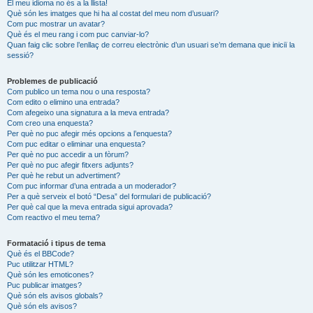
El meu idioma no és a la llista!
Què són les imatges que hi ha al costat del meu nom d’usuari?
Com puc mostrar un avatar?
Què és el meu rang i com puc canviar-lo?
Quan faig clic sobre l’enllaç de correu electrònic d’un usuari se’m demana que iniciï la
sessió?
Problemes de publicació
Com publico un tema nou o una resposta?
Com edito o elimino una entrada?
Com afegeixo una signatura a la meva entrada?
Com creo una enquesta?
Per què no puc afegir més opcions a l’enquesta?
Com puc editar o eliminar una enquesta?
Per què no puc accedir a un fòrum?
Per què no puc afegir fitxers adjunts?
Per què he rebut un advertiment?
Com puc informar d’una entrada a un moderador?
Per a què serveix el botó “Desa” del formulari de publicació?
Per què cal que la meva entrada sigui aprovada?
Com reactivo el meu tema?
Formatació i tipus de tema
Què és el BBCode?
Puc utilitzar HTML?
Què són les emoticones?
Puc publicar imatges?
Què són els avisos globals?
Què són els avisos?