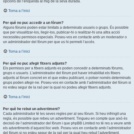
opcions de l’enquesta al mig de la seva durada.
Torna a l’inici
Per què no puc accedir a un fòrum?
Alguns fòrums poden estar limitats a determinats usuaris o grups. És possible
que per visualitzar-los, llegir-los, publicar-hi o realitzar-hi una altra acció
necessiteu permisos especials. Poseu-vos en contacte amb un moderador o
un administrador del fòrum per que us hi permeti l’accés.
Torna a l’inici
Per què no puc afegir fitxers adjunts?
Els permisos per a fitxers adjunts es poden concedir a determinats fòrums,
grups o usuaris. L’administrador del fòrum pot haver inhabilitat els fitxers
adjunts al fòrum concret en el que esteu publicant, o potser només determinats
grups poden afegir-ne. Poseu-vos en contacte amb l’administrador del fòrum si
no esteu segur de la raó per la qual no podeu afegir fitxers adjunts.
Torna a l’inici
Per què he rebut un advertiment?
Cada administrador té les seves regles per al seu fòrum. Si heu infringit una
regla, és possible que rebeu un advertiment. Tingueu en compte que això és
decisió de l’administrador del fòrum i que phpBB Limited no té res a veure amb
els advertiments d’aquest lloc web. Poseu-vos en contacte amb l’administrador
del fòrum si no esteu segur de la raó per la qual heu rebut l’advertiment.