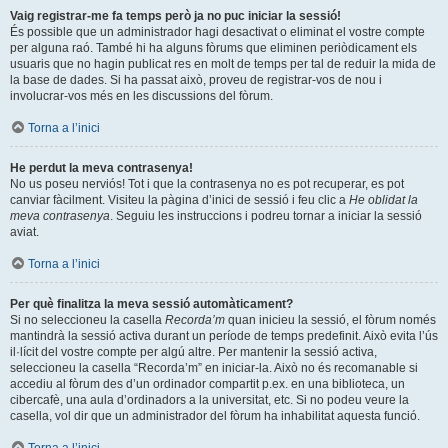
Vaig registrar-me fa temps però ja no puc iniciar la sessió!
És possible que un administrador hagi desactivat o eliminat el vostre compte
per alguna raó. També hi ha alguns fòrums que eliminen periòdicament els
usuaris que no hagin publicat res en molt de temps per tal de reduir la mida de
la base de dades. Si ha passat això, proveu de registrar-vos de nou i
involucrar-vos més en les discussions del fòrum.
Torna a l’inici
He perdut la meva contrasenya!
No us poseu nerviós! Tot i que la contrasenya no es pot recuperar, es pot
canviar fàcilment. Visiteu la pàgina d’inici de sessió i feu clic a
He oblidat la
meva contrasenya
. Seguiu les instruccions i podreu tornar a iniciar la sessió
aviat.
Torna a l’inici
Per què finalitza la meva sessió automàticament?
Si no seleccioneu la casella
Recorda’m
quan inicieu la sessió, el fòrum només
mantindrà la sessió activa durant un període de temps predefinit. Això evita l’ús
il·lícit del vostre compte per algú altre. Per mantenir la sessió activa,
seleccioneu la casella “Recorda’m” en iniciar-la. Això no és recomanable si
accediu al fòrum des d’un ordinador compartit p.ex. en una biblioteca, un
cibercafè, una aula d’ordinadors a la universitat, etc. Si no podeu veure la
casella, vol dir que un administrador del fòrum ha inhabilitat aquesta funció.