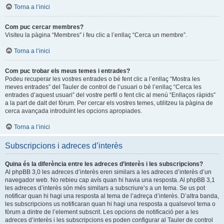
Torna a l’inici
Com puc cercar membres?
Visiteu la pàgina “Membres” i feu clic a l’enllaç “Cerca un membre”.
Torna a l’inici
Com puc trobar els meus temes i entrades?
Podeu recuperar les vostres entrades o bé fent clic a l’enllaç “Mostra les
meves entrades” del Tauler de control de l’usuari o bé l’enllaç “Cerca les
entrades d’aquest usuari” del vostre perfil o fent clic al menú “Enllaços ràpids”
a la part de dalt del fòrum. Per cercar els vostres temes, utilitzeu la pàgina de
cerca avançada introduïnt les opcions apropiades.
Torna a l’inici
Subscripcions i adreces d’interès
Quina és la diferència entre les adreces d’interès i les subscripcions?
Al phpBB 3,0 les adreces d’interès eren similars a les adreces d’interès d’un
navegador web. No rebieu cap avís quan hi havia una resposta. Al phpBB 3,1
les adreces d’interès són més similars a subscriure’s a un tema. Se us pot
notificar quan hi hagi una resposta al tema de l’adreça d’interès. D’altra banda,
les subscripcions us notificaran quan hi hagi una resposta a qualsevol tema o
fòrum a dintre de l’element subscrit. Les opcions de notificació per a les
adreces d’interès i les subscripcions es poden configurar al Tauler de control