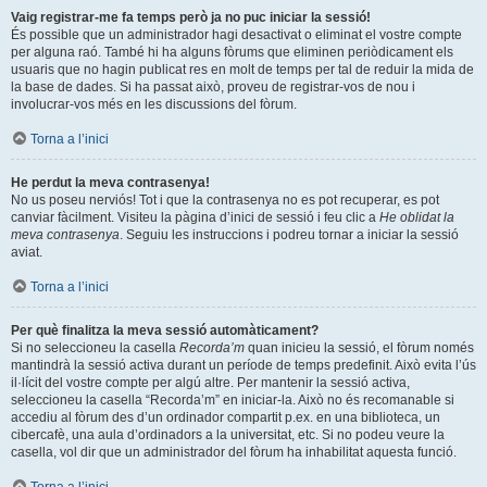
Vaig registrar-me fa temps però ja no puc iniciar la sessió!
És possible que un administrador hagi desactivat o eliminat el vostre compte
per alguna raó. També hi ha alguns fòrums que eliminen periòdicament els
usuaris que no hagin publicat res en molt de temps per tal de reduir la mida de
la base de dades. Si ha passat això, proveu de registrar-vos de nou i
involucrar-vos més en les discussions del fòrum.
Torna a l’inici
He perdut la meva contrasenya!
No us poseu nerviós! Tot i que la contrasenya no es pot recuperar, es pot
canviar fàcilment. Visiteu la pàgina d’inici de sessió i feu clic a
He oblidat la
meva contrasenya
. Seguiu les instruccions i podreu tornar a iniciar la sessió
aviat.
Torna a l’inici
Per què finalitza la meva sessió automàticament?
Si no seleccioneu la casella
Recorda’m
quan inicieu la sessió, el fòrum només
mantindrà la sessió activa durant un període de temps predefinit. Això evita l’ús
il·lícit del vostre compte per algú altre. Per mantenir la sessió activa,
seleccioneu la casella “Recorda’m” en iniciar-la. Això no és recomanable si
accediu al fòrum des d’un ordinador compartit p.ex. en una biblioteca, un
cibercafè, una aula d’ordinadors a la universitat, etc. Si no podeu veure la
casella, vol dir que un administrador del fòrum ha inhabilitat aquesta funció.