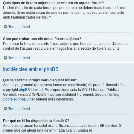
Quin tipus de fitxers adjunts es permeten en aquest fòrum?
L’administrador de cada fòrum pot permetre o no determinats tipus de fitxers
adjunts. Si no esteu segur de què es permet penjar, poseu-vos en contacte
amb l’administrador del fòrum.
Torna a l’inici
Com puc trobar tots els meus fitxers adjunts?
Per trobar la llista de tots els fitxers adjunts que heu penjat, aneu al Tauler de
control de l’usuari i seguiu els enllaços fins a la secció de fitxers adjunts.
Torna a l’inici
Incidències amb el phpBB
Qui ha escrit el programari d’aquest fòrum?
Aquest programari (en la seva forma no modificada) és produït, llançat i és
copyright
phpBB Limited
. Es proporciona sota la GNU Llicència Pública
General, versió 2 (GPL-2.0) i pot ser distribuït lliurement. Seguiu l’enllaç
Sobre el phpBB
per obtenir més informació.
Torna a l’inici
Per què no hi ha disponible la funció X?
Aquest programari ha estat escrit i llicenciat a través de phpBB Limited. Si
creieu que cal afegir una determinada funció, visiteu el