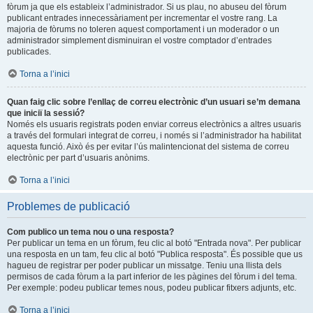
fòrum ja que els estableix l’administrador. Si us plau, no abuseu del fòrum
publicant entrades innecessàriament per incrementar el vostre rang. La
majoria de fòrums no toleren aquest comportament i un moderador o un
administrador simplement disminuiran el vostre comptador d’entrades
publicades.
Torna a l’inici
Quan faig clic sobre l’enllaç de correu electrònic d’un usuari se’m demana
que iniciï la sessió?
Només els usuaris registrats poden enviar correus electrònics a altres usuaris
a través del formulari integrat de correu, i només si l’administrador ha habilitat
aquesta funció. Això és per evitar l’ús malintencionat del sistema de correu
electrònic per part d’usuaris anònims.
Torna a l’inici
Problemes de publicació
Com publico un tema nou o una resposta?
Per publicar un tema en un fòrum, feu clic al botó "Entrada nova". Per publicar
una resposta en un tam, feu clic al botó "Publica resposta". És possible que us
hagueu de registrar per poder publicar un missatge. Teniu una llista dels
permisos de cada fòrum a la part inferior de les pàgines del fòrum i del tema.
Per exemple: podeu publicar temes nous, podeu publicar fitxers adjunts, etc.
Torna a l’inici