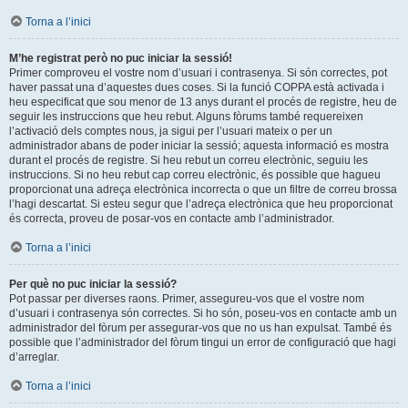
Torna a l’inici
M’he registrat però no puc iniciar la sessió!
Primer comproveu el vostre nom d’usuari i contrasenya. Si són correctes, pot
haver passat una d’aquestes dues coses. Si la funció COPPA està activada i
heu especificat que sou menor de 13 anys durant el procés de registre, heu de
seguir les instruccions que heu rebut. Alguns fòrums també requereixen
l’activació dels comptes nous, ja sigui per l’usuari mateix o per un
administrador abans de poder iniciar la sessió; aquesta informació es mostra
durant el procés de registre. Si heu rebut un correu electrònic, seguiu les
instruccions. Si no heu rebut cap correu electrònic, és possible que hagueu
proporcionat una adreça electrònica incorrecta o que un filtre de correu brossa
l’hagi descartat. Si esteu segur que l’adreça electrònica que heu proporcionat
és correcta, proveu de posar-vos en contacte amb l’administrador.
Torna a l’inici
Per què no puc iniciar la sessió?
Pot passar per diverses raons. Primer, assegureu-vos que el vostre nom
d’usuari i contrasenya són correctes. Si ho són, poseu-vos en contacte amb un
administrador del fòrum per assegurar-vos que no us han expulsat. També és
possible que l’administrador del fòrum tingui un error de configuració que hagi
d’arreglar.
Torna a l’inici