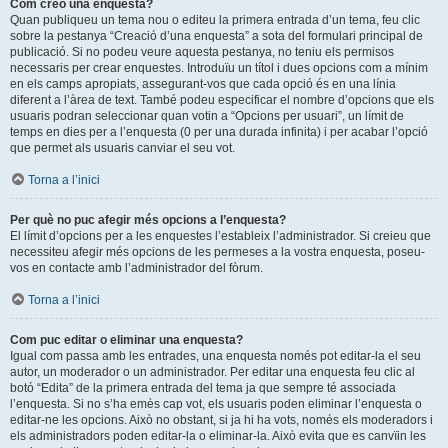
Com creo una enquesta?
Quan publiqueu un tema nou o editeu la primera entrada d’un tema, feu clic
sobre la pestanya “Creació d’una enquesta” a sota del formulari principal de
publicació. Si no podeu veure aquesta pestanya, no teniu els permisos
necessaris per crear enquestes. Introduïu un títol i dues opcions com a mínim
en els camps apropiats, assegurant-vos que cada opció és en una línia
diferent a l’àrea de text. També podeu especificar el nombre d’opcions que els
usuaris podran seleccionar quan votin a “Opcions per usuari”, un límit de
temps en dies per a l’enquesta (0 per una durada infinita) i per acabar l’opció
que permet als usuaris canviar el seu vot.
Torna a l’inici
Per què no puc afegir més opcions a l’enquesta?
El límit d’opcions per a les enquestes l’estableix l’administrador. Si creieu que
necessiteu afegir més opcions de les permeses a la vostra enquesta, poseu-
vos en contacte amb l’administrador del fòrum.
Torna a l’inici
Com puc editar o eliminar una enquesta?
Igual com passa amb les entrades, una enquesta només pot editar-la el seu
autor, un moderador o un administrador. Per editar una enquesta feu clic al
botó “Edita” de la primera entrada del tema ja que sempre té associada
l’enquesta. Si no s’ha emès cap vot, els usuaris poden eliminar l’enquesta o
editar-ne les opcions. Això no obstant, si ja hi ha vots, només els moderadors i
els administradors poden editar-la o eliminar-la. Això evita que es canvïin les