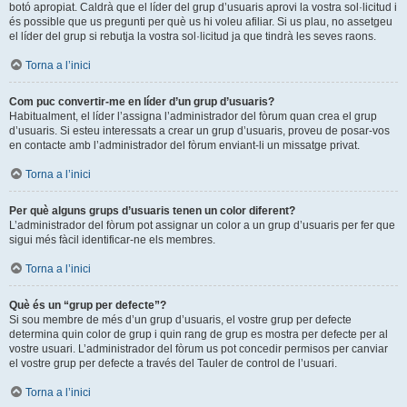
botó apropiat. Caldrà que el líder del grup d’usuaris aprovi la vostra sol·licitud i
és possible que us pregunti per què us hi voleu afiliar. Si us plau, no assetgeu
el líder del grup si rebutja la vostra sol·licitud ja que tindrà les seves raons.
Torna a l’inici
Com puc convertir-me en líder d’un grup d’usuaris?
Habitualment, el líder l’assigna l’administrador del fòrum quan crea el grup
d’usuaris. Si esteu interessats a crear un grup d’usuaris, proveu de posar-vos
en contacte amb l’administrador del fòrum enviant-li un missatge privat.
Torna a l’inici
Per què alguns grups d’usuaris tenen un color diferent?
L’administrador del fòrum pot assignar un color a un grup d’usuaris per fer que
sigui més fàcil identificar-ne els membres.
Torna a l’inici
Què és un “grup per defecte”?
Si sou membre de més d’un grup d’usuaris, el vostre grup per defecte
determina quin color de grup i quin rang de grup es mostra per defecte per al
vostre usuari. L’administrador del fòrum us pot concedir permisos per canviar
el vostre grup per defecte a través del Tauler de control de l’usuari.
Torna a l’inici