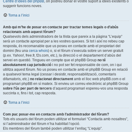
Centre d’idees del phpBB
, on podreu donar el vostre suport a idees existents o
suggerir funcions noves.
Torna a l’inici
Amb qui m’he de posar en contacte per tractar temes legals o d’abús
relacionats amb aquest fòrum?
Qualsevols dels administradors de la llista que pareix a la pàgina “L’equip”
serà un contacte apropiat per a les vostres queixes. Si tot i així no rebeu cap
resposta, és recomanable que us poseu en contacte amb el propietari del
domini (feu una
cerca whois
) o, si el fòrum s’executa sobre un servei gratuït
(p.ex. Yahoo!, free.fr, f2s.com, etc.), la direcció o el departament d’abús del
servei en questió. Tingueu en compte que el phpBB Group
no té
absolutament cap jurisdicció
i no pot ser fet responsable de com, on i qui
utilitza aquest fòrum. No us poseu en contacte amb el phpBB Group en relació
a qualsevol tema legal (cessar i desistir, responsabilització, comentaris
difamatoris, etc.)
no relacionat directament
amb el lloc web phpBB.com o el
programari phpBB en sí mateix. Si envieu un correu electrònic al phpBB Group
sobre l’ús per part de tercers
d’aquest programari espereu-vos una resposta
succinta o, fins i tot, cap resposta.
Torna a l’inici
Com puc posar-me en contacte amb l’administrador del fòrum?
Tots els usuaris del fòrum poden utilitzar el formulari “Contacta amb nosaltres”,
si l’administrador del fòrum n’ha habilitat l’opció.
Els membres del fòrum també poden utilitzar l’enllaç “L’equip”.