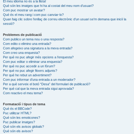
El meu idioma no és a la llista!
Què són les imatges que hi ha al costat del meu nom d’usuari?
Com puc mostrar un avatar?
Què és el meu rang i com puc canviar-lo?
Quan faig clic sobre l’enllaç de correu electrònic d’un usuari se’m demana que iniciï la
sessió?
Problemes de publicació
Com publico un tema nou o una resposta?
Com edito o elimino una entrada?
Com afegeixo una signatura a la meva entrada?
Com creo una enquesta?
Per què no puc afegir més opcions a l’enquesta?
Com puc editar o eliminar una enquesta?
Per què no puc accedir a un fòrum?
Per què no puc afegir fitxers adjunts?
Per què he rebut un advertiment?
Com puc informar d’una entrada a un moderador?
Per a què serveix el botó “Desa” del formulari de publicació?
Per què cal que la meva entrada sigui aprovada?
Com reactivo el meu tema?
Formatació i tipus de tema
Què és el BBCode?
Puc utilitzar HTML?
Què són les emoticones?
Puc publicar imatges?
Què són els avisos globals?
Què són els avisos?