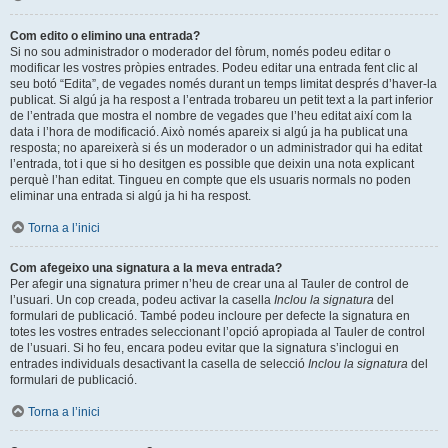
Com edito o elimino una entrada?
Si no sou administrador o moderador del fòrum, només podeu editar o
modificar les vostres pròpies entrades. Podeu editar una entrada fent clic al
seu botó “Edita”, de vegades només durant un temps limitat després d’haver-la
publicat. Si algú ja ha respost a l’entrada trobareu un petit text a la part inferior
de l’entrada que mostra el nombre de vegades que l’heu editat així com la
data i l’hora de modificació. Això només apareix si algú ja ha publicat una
resposta; no apareixerà si és un moderador o un administrador qui ha editat
l’entrada, tot i que si ho desitgen es possible que deixin una nota explicant
perquè l’han editat. Tingueu en compte que els usuaris normals no poden
eliminar una entrada si algú ja hi ha respost.
Torna a l’inici
Com afegeixo una signatura a la meva entrada?
Per afegir una signatura primer n’heu de crear una al Tauler de control de
l’usuari. Un cop creada, podeu activar la casella
Inclou la signatura
del
formulari de publicació. També podeu incloure per defecte la signatura en
totes les vostres entrades seleccionant l’opció apropiada al Tauler de control
de l’usuari. Si ho feu, encara podeu evitar que la signatura s’inclogui en
entrades individuals desactivant la casella de selecció
Inclou la signatura
del
formulari de publicació.
Torna a l’inici