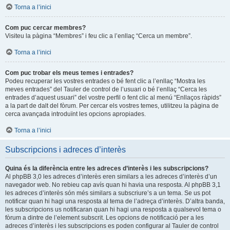
Torna a l’inici
Com puc cercar membres?
Visiteu la pàgina “Membres” i feu clic a l’enllaç “Cerca un membre”.
Torna a l’inici
Com puc trobar els meus temes i entrades?
Podeu recuperar les vostres entrades o bé fent clic a l’enllaç “Mostra les
meves entrades” del Tauler de control de l’usuari o bé l’enllaç “Cerca les
entrades d’aquest usuari” del vostre perfil o fent clic al menú “Enllaços ràpids”
a la part de dalt del fòrum. Per cercar els vostres temes, utilitzeu la pàgina de
cerca avançada introduïnt les opcions apropiades.
Torna a l’inici
Subscripcions i adreces d’interès
Quina és la diferència entre les adreces d’interès i les subscripcions?
Al phpBB 3,0 les adreces d’interès eren similars a les adreces d’interès d’un
navegador web. No rebieu cap avís quan hi havia una resposta. Al phpBB 3,1
les adreces d’interès són més similars a subscriure’s a un tema. Se us pot
notificar quan hi hagi una resposta al tema de l’adreça d’interès. D’altra banda,
les subscripcions us notificaran quan hi hagi una resposta a qualsevol tema o
fòrum a dintre de l’element subscrit. Les opcions de notificació per a les
adreces d’interès i les subscripcions es poden configurar al Tauler de control