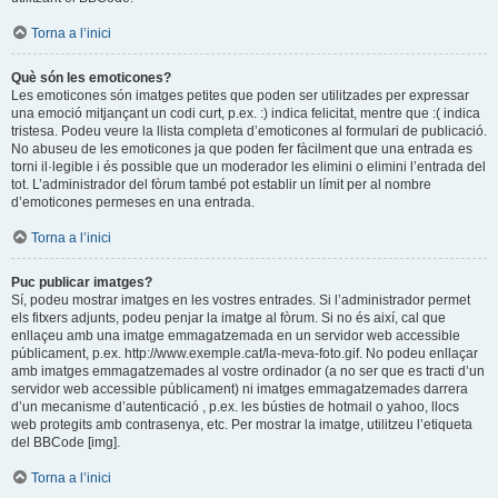
Torna a l’inici
Què són les emoticones?
Les emoticones són imatges petites que poden ser utilitzades per expressar
una emoció mitjançant un codi curt, p.ex. :) indica felicitat, mentre que :( indica
tristesa. Podeu veure la llista completa d’emoticones al formulari de publicació.
No abuseu de les emoticones ja que poden fer fàcilment que una entrada es
torni il·legible i és possible que un moderador les elimini o elimini l’entrada del
tot. L’administrador del fòrum també pot establir un límit per al nombre
d’emoticones permeses en una entrada.
Torna a l’inici
Puc publicar imatges?
Sí, podeu mostrar imatges en les vostres entrades. Si l’administrador permet
els fitxers adjunts, podeu penjar la imatge al fòrum. Si no és així, cal que
enllaçeu amb una imatge emmagatzemada en un servidor web accessible
públicament, p.ex. http://www.exemple.cat/la-meva-foto.gif. No podeu enllaçar
amb imatges emmagatzemades al vostre ordinador (a no ser que es tracti d’un
servidor web accessible públicament) ni imatges emmagatzemades darrera
d’un mecanisme d’autenticació , p.ex. les bústies de hotmail o yahoo, llocs
web protegits amb contrasenya, etc. Per mostrar la imatge, utilitzeu l’etiqueta
del BBCode [img].
Torna a l’inici