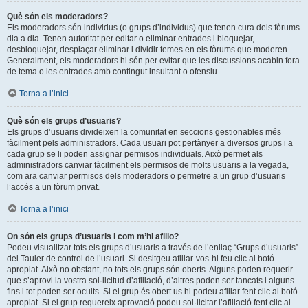
Què són els moderadors?
Els moderadors són individus (o grups d’individus) que tenen cura dels fòrums
dia a dia. Tenen autoritat per editar o eliminar entrades i bloquejar,
desbloquejar, desplaçar eliminar i dividir temes en els fòrums que moderen.
Generalment, els moderadors hi són per evitar que les discussions acabin fora
de tema o les entrades amb contingut insultant o ofensiu.
Torna a l’inici
Què són els grups d’usuaris?
Els grups d’usuaris divideixen la comunitat en seccions gestionables més
fàcilment pels administradors. Cada usuari pot pertànyer a diversos grups i a
cada grup se li poden assignar permisos individuals. Això permet als
administradors canviar fàcilment els permisos de molts usuaris a la vegada,
com ara canviar permisos dels moderadors o permetre a un grup d’usuaris
l’accés a un fòrum privat.
Torna a l’inici
On són els grups d’usuaris i com m’hi afilio?
Podeu visualitzar tots els grups d’usuaris a través de l’enllaç “Grups d’usuaris”
del Tauler de control de l’usuari. Si desitgeu afiliar-vos-hi feu clic al botó
apropiat. Això no obstant, no tots els grups són oberts. Alguns poden requerir
que s’aprovi la vostra sol·licitud d’afiliació, d’altres poden ser tancats i alguns
fins i tot poden ser ocults. Si el grup és obert us hi podeu afiliar fent clic al botó
apropiat. Si el grup requereix aprovació podeu sol·licitar l’afiliació fent clic al