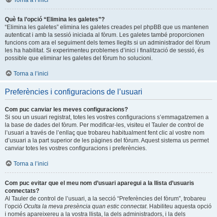
Torna a l’inici
Què fa l’opció “Elimina les galetes”?
“Elimina les galetes” elimina les galetes creades pel phpBB que us mantenen
autenticat i amb la sessió iniciada al fòrum. Les galetes també proporcionen
funcions com ara el seguiment dels temes llegits si un administrador del fòrum
les ha habilitat. Si experimenteu problemes d’inici i finalització de sessió, és
possible que eliminar les galetes del fòrum ho solucioni.
Torna a l’inici
Preferències i configuracions de l’usuari
Com puc canviar les meves configuracions?
Si sou un usuari registrat, totes les vostres configuracions s’emmagatzemen a
la base de dades del fòrum. Per modificar-les, visiteu el Tauler de control de
l’usuari a través de l’enllaç que trobareu habitualment fent clic al vostre nom
d’usuari a la part superior de les pàgines del fòrum. Aquest sistema us permet
canviar totes les vostres configuracions i preferències.
Torna a l’inici
Com puc evitar que el meu nom d’usuari aparegui a la llista d’usuaris
connectats?
Al Tauler de control de l’usuari, a la secció “Preferències del fòrum”, trobareu
l’opció
Oculta la meva presència quan estic connectat
. Habiliteu aquesta opció
i només apareixereu a la vostra llista, la dels administradors, i la dels