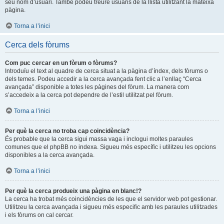
seu nom d’usuari. També podeu treure usuaris de la llista utilitzant la mateixa
pàgina.
Torna a l’inici
Cerca dels fòrums
Com puc cercar en un fòrum o fòrums?
Introduïu el text al quadre de cerca situat a la pàgina d’índex, dels fòrums o
dels temes. Podeu accedir a la cerca avançada fent clic a l’enllaç “Cerca
avançada” disponible a totes les pàgines del fòrum. La manera com
s’accedeix a la cerca pot dependre de l’estil utilitzat pel fòrum.
Torna a l’inici
Per què la cerca no troba cap coincidència?
És probable que la cerca sigui massa vaga i inclogui moltes paraules
comunes que el phpBB no indexa. Sigueu més específic i utilitzeu les opcions
disponibles a la cerca avançada.
Torna a l’inici
Per què la cerca produeix una pàgina en blanc!?
La cerca ha trobat més coincidències de les que el servidor web pot gestionar.
Utilitzeu la cerca avançada i sigueu més especific amb les paraules utilitzades
i els fòrums on cal cercar.