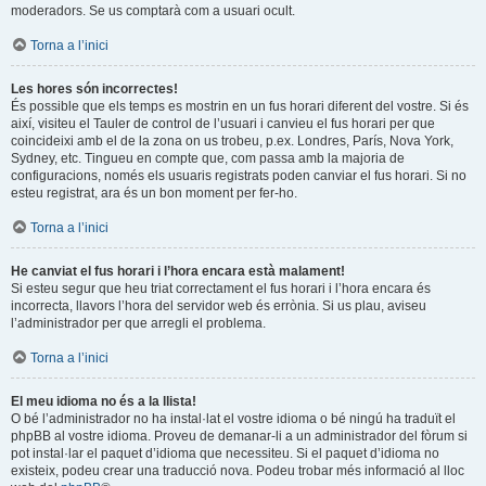
moderadors. Se us comptarà com a usuari ocult.
Torna a l’inici
Les hores són incorrectes!
És possible que els temps es mostrin en un fus horari diferent del vostre. Si és
així, visiteu el Tauler de control de l’usuari i canvieu el fus horari per que
coincideixi amb el de la zona on us trobeu, p.ex. Londres, París, Nova York,
Sydney, etc. Tingueu en compte que, com passa amb la majoria de
configuracions, només els usuaris registrats poden canviar el fus horari. Si no
esteu registrat, ara és un bon moment per fer-ho.
Torna a l’inici
He canviat el fus horari i l’hora encara està malament!
Si esteu segur que heu triat correctament el fus horari i l’hora encara és
incorrecta, llavors l’hora del servidor web és errònia. Si us plau, aviseu
l’administrador per que arregli el problema.
Torna a l’inici
El meu idioma no és a la llista!
O bé l’administrador no ha instal·lat el vostre idioma o bé ningú ha traduït el
phpBB al vostre idioma. Proveu de demanar-li a un administrador del fòrum si
pot instal·lar el paquet d’idioma que necessiteu. Si el paquet d’idioma no
existeix, podeu crear una traducció nova. Podeu trobar més informació al lloc