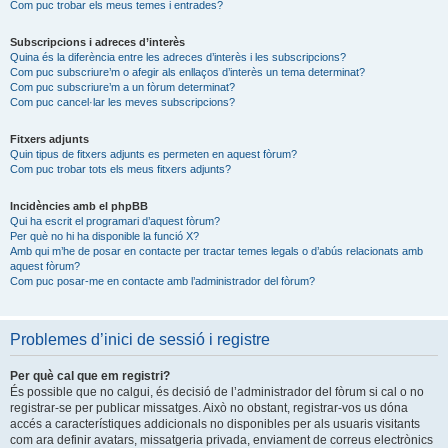
Com puc trobar els meus temes i entrades?
Subscripcions i adreces d’interès
Quina és la diferència entre les adreces d’interès i les subscripcions?
Com puc subscriure’m o afegir als enllaços d’interès un tema determinat?
Com puc subscriure’m a un fòrum determinat?
Com puc cancel·lar les meves subscripcions?
Fitxers adjunts
Quin tipus de fitxers adjunts es permeten en aquest fòrum?
Com puc trobar tots els meus fitxers adjunts?
Incidències amb el phpBB
Qui ha escrit el programari d’aquest fòrum?
Per què no hi ha disponible la funció X?
Amb qui m’he de posar en contacte per tractar temes legals o d’abús relacionats amb
aquest fòrum?
Com puc posar-me en contacte amb l’administrador del fòrum?
Problemes d’inici de sessió i registre
Per què cal que em registri?
És possible que no calgui, és decisió de l’administrador del fòrum si cal o no
registrar-se per publicar missatges. Això no obstant, registrar-vos us dóna
accés a característiques addicionals no disponibles per als usuaris visitants
com ara definir avatars, missatgeria privada, enviament de correus electrònics