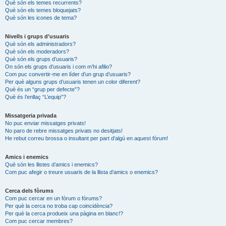
Què són els temes recurrents?
Què són els temes bloquejats?
Què són les icones de tema?
Nivells i grups d’usuaris
Què són els administradors?
Què són els moderadors?
Què són els grups d’usuaris?
On són els grups d’usuaris i com m’hi afilio?
Com puc convertir-me en líder d’un grup d’usuaris?
Per què alguns grups d’usuaris tenen un color diferent?
Què és un “grup per defecte”?
Què és l’enllaç “L’equip”?
Missatgeria privada
No puc enviar missatges privats!
No paro de rebre missatges privats no desitjats!
He rebut correu brossa o insultant per part d’algú en aquest fòrum!
Amics i enemics
Què són les llistes d’amics i enemics?
Com puc afegir o treure usuaris de la llista d’amics o enemics?
Cerca dels fòrums
Com puc cercar en un fòrum o fòrums?
Per què la cerca no troba cap coincidència?
Per què la cerca produeix una pàgina en blanc!?
Com puc cercar membres?