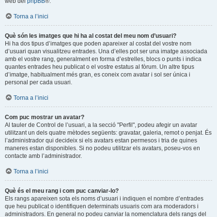
web del
phpBB
®.
Torna a l’inici
Què són les imatges que hi ha al costat del meu nom d’usuari?
Hi ha dos tipus d’imatges que poden apareixer al costat del vostre nom
d’usuari quan visualitzeu entrades. Una d’elles pot ser una imatge associada
amb el vostre rang, generalment en forma d’estrelles, blocs o punts i indica
quantes entrades heu publicat o el vostre estatus al fòrum. Un altre tipus
d’imatge, habitualment més gran, es coneix com avatar i sol ser única i
personal per cada usuari.
Torna a l’inici
Com puc mostrar un avatar?
Al tauler de Control de l’usuari, a la secció "Perfil", podeu afegir un avatar
utilitzant un dels quatre mètodes següents: gravatar, galeria, remot o penjat. És
l’administrador qui decideix si els avatars estan permesos i tria de quines
maneres estan disponibles. Si no podeu utilitzar els avatars, poseu-vos en
contacte amb l’administrador.
Torna a l’inici
Què és el meu rang i com puc canviar-lo?
Els rangs apareixen sota els noms d’usuari i indiquen el nombre d’entrades
que heu publicat o identifiquen determinats usuaris com ara moderadors i
administradors. En general no podeu canviar la nomenclatura dels rangs del