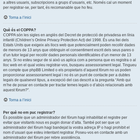
a altres usuaris, subscripcions a grups d’usuaris, etc. Només cal un moment
per registrar-se, per tant, és recomanable que ho feu.
Torna a l’inici
Què és el COPPA?
COPPA són les sigles en anglès del Decret de protecció de privadesa en línia
infantil (Children’s Online Privacy Protection Act) del 1998. És una llei dels
Estats Units que exigeix als llocs web que potencialment poden recollir dades
de menors de 13 anys que obtinguin el consentiment escrit dels seus pares o
d’un tutor legal per recollir dades personals identificables d’un menor de 13
anys. Si no esteu segur de si això us aplica com a persona que es registra o al
lloc web en el qual voleu registrar-vos, busqueu assessorament legal. Tingueu
en compte que phpBB Limited o els propietaris d’aquest fòrum no us poden
proporcionar assessorament legal i no és un punt de contacte per a dubtes
legals de qualsevol tipus, a excepció del cas descrit a la pregunta “Amb qui
m’he de posar en contacte per tractar temes legals o d’abús relacionats amb
aquest fòrum?”.
Torna a l’inici
Per què no em puc registrar?
És possible que un administrador del fòrum hagi inhabilitat el registre per
evitar que visitants nous es pugin donar d’alta. També pot ser que un
administrador del fòrum hagi bandejat la vostra adreça IP o hagi prohibit el
nom d’usuari que esteu intentant registrar. Poseu-vos en contacte amb un
administrador del fòrum per rebre assistència.