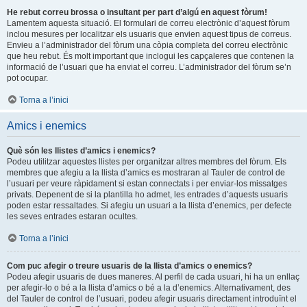
He rebut correu brossa o insultant per part d’algú en aquest fòrum!
Lamentem aquesta situació. El formulari de correu electrònic d’aquest fòrum
inclou mesures per localitzar els usuaris que envien aquest tipus de correus.
Envieu a l’administrador del fòrum una còpia completa del correu electrònic
que heu rebut. És molt important que inclogui les capçaleres que contenen la
informació de l’usuari que ha enviat el correu. L’administrador del fòrum se’n
pot ocupar.
Torna a l’inici
Amics i enemics
Què són les llistes d’amics i enemics?
Podeu utilitzar aquestes llistes per organitzar altres membres del fòrum. Els
membres que afegiu a la llista d’amics es mostraran al Tauler de control de
l’usuari per veure ràpidament si estan connectats i per enviar-los missatges
privats. Depenent de si la plantilla ho admet, les entrades d’aquests usuaris
poden estar ressaltades. Si afegiu un usuari a la llista d’enemics, per defecte
les seves entrades estaran ocultes.
Torna a l’inici
Com puc afegir o treure usuaris de la llista d’amics o enemics?
Podeu afegir usuaris de dues maneres. Al perfil de cada usuari, hi ha un enllaç
per afegir-lo o bé a la llista d’amics o bé a la d’enemics. Alternativament, des
del Tauler de control de l’usuari, podeu afegir usuaris directament introduïnt el