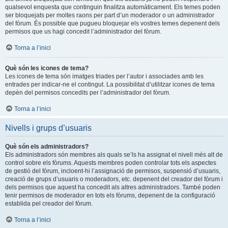
qualsevol enquesta que continguin finalitza automàticament. Els temes poden
ser bloquejats per moltes raons per part d’un moderador o un administrador
del fòrum. És possible que pugueu bloquejar els vostres temes depenent dels
permisos que us hagi concedit l’administrador del fòrum.
Torna a l’inici
Què són les icones de tema?
Les icones de tema són imatges triades per l’autor i associades amb les
entrades per indicar-ne el contingut. La possibilitat d’utilitzar icones de tema
depèn del permisos concedits per l’administrador del fòrum.
Torna a l’inici
Nivells i grups d’usuaris
Què són els administradors?
Els administradors són membres als quals se’ls ha assignat el nivell més alt de
control sobre els fòrums. Aquests membres poden controlar tots els aspectes
de gestió del fòrum, incloent-hi l’assignació de permisos, suspensió d’usuaris,
creació de grups d’usuaris o moderadors, etc. depenent del creador del fòrum i
dels permisos que aquest ha concedit als altres administradors. També poden
tenir permisos de moderador en tots els fòrums, depenent de la configuració
establida pel creador del fòrum.
Torna a l’inici