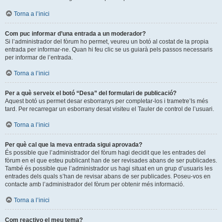
Torna a l’inici
Com puc informar d’una entrada a un moderador?
Si l’administrador del fòrum ho permet, veureu un botó al costat de la propia
entrada per informar-ne. Quan hi feu clic se us guiarà pels passos necessaris
per informar de l’entrada.
Torna a l’inici
Per a què serveix el botó “Desa” del formulari de publicació?
Aquest botó us permet desar esborranys per completar-los i trametre’ls més
tard. Per recarregar un esborrany desat visiteu el Tauler de control de l’usuari.
Torna a l’inici
Per què cal que la meva entrada sigui aprovada?
És possible que l’administrador del fòrum hagi decidit que les entrades del
fòrum en el que esteu publicant han de ser revisades abans de ser publicades.
També és possible que l’administrador us hagi situat en un grup d’usuaris les
entrades dels quals s’han de revisar abans de ser publicades. Poseu-vos en
contacte amb l’administrador del fòrum per obtenir més informació.
Torna a l’inici
Com reactivo el meu tema?