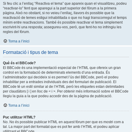
Si feu clic a l’enllaç “Reactiva el tema” que apareix quan el visualitzeu, podeu
“reactivar-lo” fent que aparegui a la part superior del fòrum a la primera
pàgina. Això no obstant, si no veieu l’enllaç, llavors és possible que la
reactivació de temes estigui inhabilitada o que no hagi transcorregut el temps
mínim entre reactivacions. També és possible reactivar el tema simplement
escrivint-hi una resposta; assegureu-vos, però, que fent-ho no infringiu les
regles del fòrum.
Torna a l’inici
Formatació i tipus de tema
Què és el BBCode?
El BBCode és una implementació especial de l’HTML que ofereix un gran
control en la formatació de determinats elements d’una entrada. És
l’administrador qui decideix si es permet l’ús del BBCode, però el podeu
inhabilitar per a entrades individuals des del formulari de publicació. El
BBCode té un estil similar al de l’HTML però les etiquetes estan delimitades
per claudàtors [ i ] en lloc de < i >. Per obtenir més informació sobre el BBCode
llegiu la guia a la que podeu accedir des de la pàgina de publicació.
Torna a l’inici
Puc utilitzar HTML?
No. No és possible publicar HTML en aquest fòrum per que es mostri com a
tal. La major part del formatat que es pot fer amb l’HTML el podeu aplicar
utilitzant el BBCode.