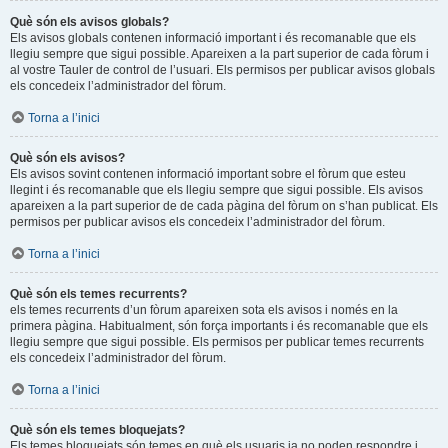
Què són els avisos globals?
Els avisos globals contenen informació important i és recomanable que els
llegiu sempre que sigui possible. Apareixen a la part superior de cada fòrum i
al vostre Tauler de control de l’usuari. Els permisos per publicar avisos globals
els concedeix l’administrador del fòrum.
Torna a l’inici
Què són els avisos?
Els avisos sovint contenen informació important sobre el fòrum que esteu
llegint i és recomanable que els llegiu sempre que sigui possible. Els avisos
apareixen a la part superior de de cada pàgina del fòrum on s’han publicat. Els
permisos per publicar avisos els concedeix l’administrador del fòrum.
Torna a l’inici
Què són els temes recurrents?
els temes recurrents d’un fòrum apareixen sota els avisos i només en la
primera pàgina. Habitualment, són força importants i és recomanable que els
llegiu sempre que sigui possible. Els permisos per publicar temes recurrents
els concedeix l’administrador del fòrum.
Torna a l’inici
Què són els temes bloquejats?
Els temes bloquejats són temes en què els usuaris ja no poden respondre i