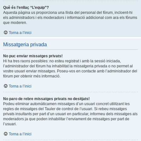
Què és l’enllaç “L’equip”?
Aquesta pàgina us proporciona una llista del personal del fòrum, incloent-hi
els administradors i els moderadors i informació addicional com ara els fòrums
que moderen.
Torna a l’inici
Missatgeria privada
No puc enviar missatges privats!
Hi ha tres raons possibles: no esteu registrat i amb la sessió iniciada,
l’administrador del fòrum ha inhabilitat la missatgeria privada o no permet al
vostre usuari enviar missatges. Poseu-vos en contacte amb l’administrador del
fòrum per obtenir més informació.
Torna a l’inici
No paro de rebre missatges privats no desitjats!
Podeu eliminar automàticamen missatges d’un usuari concret utilitzant les
regles de missatges del Tauler de control de l’usuari. Si rebeu missatges
privats insultants per part d’un usuari en particular, informeu dels missatges als
moderadors ja que poden inhabilitar l’enviament de missatges per part de
l’usuari.
Torna a l’inici