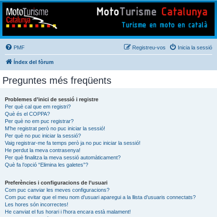
Mototurisme
Turisme en moto en català
PMF
Registreu-vos
Inicia la sessió
Índex del fòrum
Preguntes més freqüents
Problemes d’inici de sessió i registre
Per què cal que em registri?
Què és el COPPA?
Per què no em puc registrar?
M’he registrat però no puc iniciar la sessió!
Per què no puc iniciar la sessió?
Vaig registrar-me fa temps però ja no puc iniciar la sessió!
He perdut la meva contrasenya!
Per què finalitza la meva sessió automàticament?
Què fa l’opció “Elimina les galetes”?
Preferències i configuracions de l’usuari
Com puc canviar les meves configuracions?
Com puc evitar que el meu nom d’usuari aparegui a la llista d’usuaris connectats?
Les hores són incorrectes!
He canviat el fus horari i l’hora encara està malament!