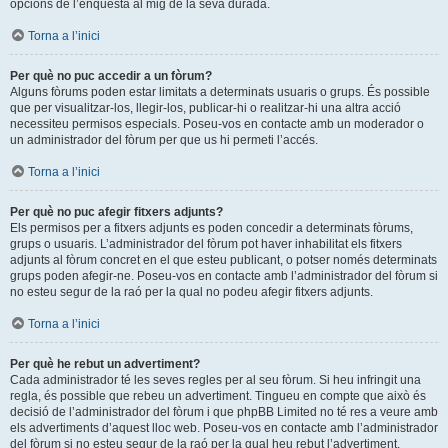
opcions de l’enquesta al mig de la seva durada.
Torna a l’inici
Per què no puc accedir a un fòrum?
Alguns fòrums poden estar limitats a determinats usuaris o grups. És possible
que per visualitzar-los, llegir-los, publicar-hi o realitzar-hi una altra acció
necessiteu permisos especials. Poseu-vos en contacte amb un moderador o
un administrador del fòrum per que us hi permeti l’accés.
Torna a l’inici
Per què no puc afegir fitxers adjunts?
Els permisos per a fitxers adjunts es poden concedir a determinats fòrums,
grups o usuaris. L’administrador del fòrum pot haver inhabilitat els fitxers
adjunts al fòrum concret en el que esteu publicant, o potser només determinats
grups poden afegir-ne. Poseu-vos en contacte amb l’administrador del fòrum si
no esteu segur de la raó per la qual no podeu afegir fitxers adjunts.
Torna a l’inici
Per què he rebut un advertiment?
Cada administrador té les seves regles per al seu fòrum. Si heu infringit una
regla, és possible que rebeu un advertiment. Tingueu en compte que això és
decisió de l’administrador del fòrum i que phpBB Limited no té res a veure amb
els advertiments d’aquest lloc web. Poseu-vos en contacte amb l’administrador
del fòrum si no esteu segur de la raó per la qual heu rebut l’advertiment.