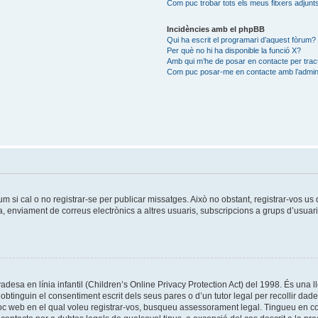
Com puc trobar tots els meus fitxers adjunt
Incidències amb el phpBB
Qui ha escrit el programari d’aquest fòrum?
Per què no hi ha disponible la funció X?
Amb qui m’he de posar en contacte per trac
Com puc posar-me en contacte amb l’admini
um si cal o no registrar-se per publicar missatges. Això no obstant, registrar-vos u
da, enviament de correus electrònics a altres usuaris, subscripcions a grups d’usuar
esa en línia infantil (Children’s Online Privacy Protection Act) del 1998. És una ll
tinguin el consentiment escrit dels seus pares o d’un tutor legal per recollir dad
lloc web en el qual voleu registrar-vos, busqueu assessorament legal. Tingueu en 