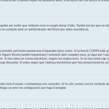
ontacte per a dubtes legals de qualsevol tipus, a excepció del cas descrit a la pr
registre per evitar que visitants nous es pugin donar d’alta. També pot ser que un a
os en contacte amb un administrador del fòrum per rebre assistència.
correctes, pot haver passat una d’aquestes dues coses. Si la funció COPPA està ac
t. Alguns fòrums també requereixen l’activació dels comptes nous, ja sigui per l’us
re. Si heu rebut un correu electrònic, seguiu les instruccions. Si no heu rebut cap
l’hagi descartat. Si esteu segur que l’adreça electrònica que heu proporcionat és c
ostre nom d’usuari i contrasenya són correctes. Si ho són, poseu-vos en contacte 
ingui un error de configuració que hagi d’arreglar.