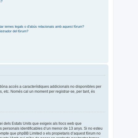
s?
tar temes legals o d’abús relacionats amb aquest fòrum?
strador del fòrum?
s dóna accés a característiques addicionals no disponibles per
is, etc. Només cal un moment per registrar-se, per tant, és
ei dels Estats Units que exigeix als llocs web que
es personals identificables d’un menor de 13 anys. Si no esteu
compte que phpBB Limited o els propietaris d’aquest fòrum no