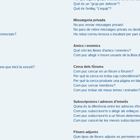
Què és un “grup per defecte”?
Què és l’enllaç “L’equip”?
Missatgeria privada
No puc enviar missatges privats!
No paro de rebre missatges privats no desit
connectats?
He rebut correu brossa o insultant per part 
Amics i enemics
Què són les llistes d’amics i enemics?
Com puc afegir o treure usuaris de la llista
Cerca dels fòrums
na que iniciï la sessió?
Com puc cercar en un fòrum o fòrums?
Per què la cerca no troba cap coincidència
Per què la cerca produeix una pàgina en bl
Com puc cercar membres?
Com puc trobar els meus temes i entrades
Subscripcions i adreces d’interès
Quina és la diferència entre les adreces d’i
Com puc subscriure’m o afegir als enllaços 
Com puc subscriure’m a un fòrum determin
Com puc cancel·lar les meves subscripcio
Fitxers adjunts
Quin tipus de fitxers adjunts es permeten 