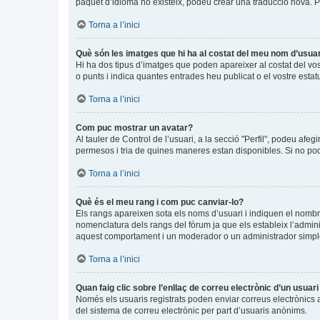
paquet d’idioma no existeix, podeu crear una traducció nova. 
Torna a l’inici
Què són les imatges que hi ha al costat del meu nom d’usua
Hi ha dos tipus d’imatges que poden apareixer al costat del vo
o punts i indica quantes entrades heu publicat o el vostre estat
Torna a l’inici
Com puc mostrar un avatar?
Al tauler de Control de l’usuari, a la secció "Perfil", podeu afeg
permesos i tria de quines maneres estan disponibles. Si no pode
Torna a l’inici
Què és el meu rang i com puc canviar-lo?
Els rangs apareixen sota els noms d’usuari i indiquen el nomb
nomenclatura dels rangs del fòrum ja que els estableix l’admin
aquest comportament i un moderador o un administrador simpl
Torna a l’inici
Quan faig clic sobre l’enllaç de correu electrònic d’un usuar
Només els usuaris registrats poden enviar correus electrònics a a
del sistema de correu electrònic per part d’usuaris anònims.