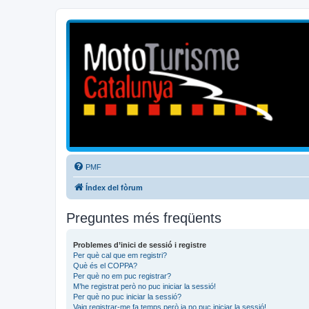
Mototurisme
Turisme en moto en català
PMF
Índex del fòrum
Preguntes més freqüents
Problemes d’inici de sessió i registre
Per què cal que em registri?
Què és el COPPA?
Per què no em puc registrar?
M’he registrat però no puc iniciar la sessió!
Per què no puc iniciar la sessió?
Vaig registrar-me fa temps però ja no puc iniciar la sessió!