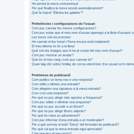
He perdut la meva contrasenya!
Per què finalitza la meva sessió automàticament?
Què fa l’opció “Elimina les galetes”?
Preferències i configuracions de l’usuari
Com puc canviar les meves configuracions?
Com puc evitar que el meu nom d’usuari aparegui a la llista d’usuaris 
Les hores són incorrectes!
He canviat el fus horari i l’hora encara està malament!
El meu idioma no és a la llista!
Què són les imatges que hi ha al costat del meu nom d’usuari?
Com puc mostrar un avatar?
Què és el meu rang i com puc canviar-lo?
Quan faig clic sobre l’enllaç de correu electrònic d’un usuari se’m dema
Problemes de publicació
Com publico un tema nou o una resposta?
Com edito o elimino una entrada?
Com afegeixo una signatura a la meva entrada?
Com creo una enquesta?
Per què no puc afegir més opcions a l’enquesta?
Com puc editar o eliminar una enquesta?
Per què no puc accedir a un fòrum?
Per què no puc afegir fitxers adjunts?
Per què he rebut un advertiment?
Com puc informar d’una entrada a un moderador?
Per a què serveix el botó “Desa” del formulari de publicació?
Per què cal que la meva entrada sigui aprovada?
Com reactivo el meu tema?