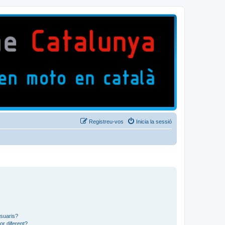
Registreu-vos
Inicia la sessió
usuaris?
or diferent?