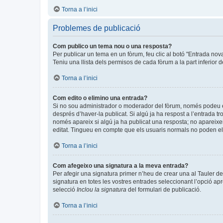
Torna a l’inici
Problemes de publicació
Com publico un tema nou o una resposta?
Per publicar un tema en un fòrum, feu clic al botó "Entrada nov
Teniu una llista dels permisos de cada fòrum a la part inferior 
Torna a l’inici
Com edito o elimino una entrada?
Si no sou administrador o moderador del fòrum, només podeu edi
després d’haver-la publicat. Si algú ja ha respost a l’entrada tr
només apareix si algú ja ha publicat una resposta; no apareixer
editat. Tingueu en compte que els usuaris normals no poden eli
Torna a l’inici
Com afegeixo una signatura a la meva entrada?
Per afegir una signatura primer n’heu de crear una al Tauler de
signatura en totes les vostres entrades seleccionant l’opció apr
selecció
Inclou la signatura
del formulari de publicació.
Torna a l’inici