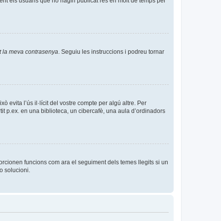
nt els usuaris que no hagin publicat res en molt de temps per
t la meva contrasenya
. Seguiu les instruccions i podreu tornar
evita l’ús il·lícit del vostre compte per algú altre. Per
it p.ex. en una biblioteca, un cibercafè, una aula d’ordinadors
orcionen funcions com ara el seguiment dels temes llegits si un
o solucioni.