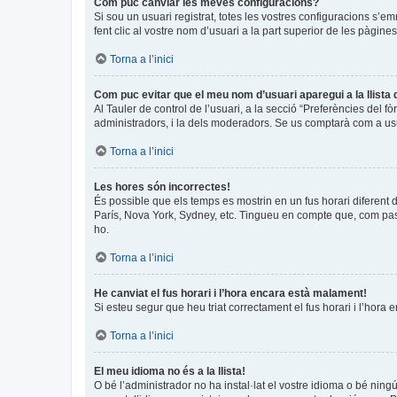
Com puc canviar les meves configuracions?
Si sou un usuari registrat, totes les vostres configuracions s’e
fent clic al vostre nom d’usuari a la part superior de les pàgin
Torna a l’inici
Com puc evitar que el meu nom d’usuari aparegui a la llista
Al Tauler de control de l’usuari, a la secció “Preferències del f
administradors, i la dels moderadors. Se us comptarà com a usu
Torna a l’inici
Les hores són incorrectes!
És possible que els temps es mostrin en un fus horari diferent de
París, Nova York, Sydney, etc. Tingueu en compte que, com pass
ho.
Torna a l’inici
He canviat el fus horari i l’hora encara està malament!
Si esteu segur que heu triat correctament el fus horari i l’hora 
Torna a l’inici
El meu idioma no és a la llista!
O bé l’administrador no ha instal·lat el vostre idioma o bé ning