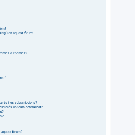
jats!
d’algú en aquest fòrum!
 d’amics o enemics?
?
anc!?
?
nterès i les subscripcions?
d’interès un tema determinat?
at?
ns?
en aquest fòrum?