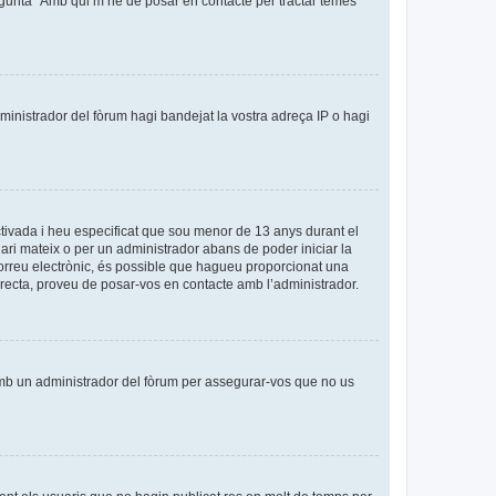
egunta “Amb qui m’he de posar en contacte per tractar temes
dministrador del fòrum hagi bandejat la vostra adreça IP o hagi
tivada i heu especificat que sou menor de 13 anys durant el
uari mateix o per un administrador abans de poder iniciar la
 correu electrònic, és possible que hagueu proporcionat una
orrecta, proveu de posar-vos en contacte amb l’administrador.
amb un administrador del fòrum per assegurar-vos que no us