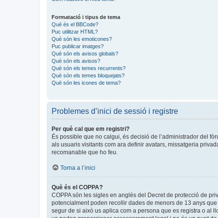
Formatació i tipus de tema
Què és el BBCode?
Puc utilitzar HTML?
Què són les emoticones?
Puc publicar imatges?
Què són els avisos globals?
Què són els avisos?
Què són els temes recurrents?
Què són els temes bloquejats?
Què són les icones de tema?
Problemes d’inici de sessió i registre
Per què cal que em registri?
És possible que no calgui, és decisió de l’administrador del fòr
als usuaris visitants com ara definir avatars, missatgeria priva
recomanable que ho feu.
Torna a l’inici
Què és el COPPA?
COPPA són les sigles en anglès del Decret de protecció de privad
potencialment poden recollir dades de menors de 13 anys que ob
segur de si això us aplica com a persona que es registra o al 