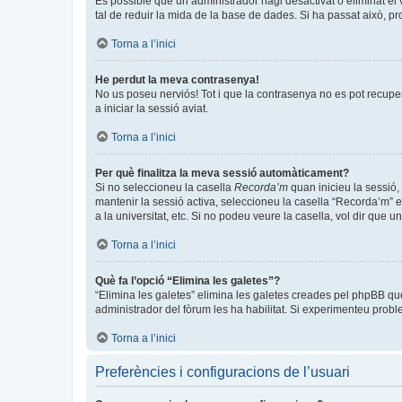
És possible que un administrador hagi desactivat o eliminat e
tal de reduir la mida de la base de dades. Si ha passat això, p
Torna a l’inici
He perdut la meva contrasenya!
No us poseu nerviós! Tot i que la contrasenya no es pot recuperar
a iniciar la sessió aviat.
Torna a l’inici
Per què finalitza la meva sessió automàticament?
Si no seleccioneu la casella
Recorda’m
quan inicieu la sessió, 
mantenir la sessió activa, seleccioneu la casella “Recorda’m” e
a la universitat, etc. Si no podeu veure la casella, vol dir que 
Torna a l’inici
Què fa l’opció “Elimina les galetes”?
“Elimina les galetes” elimina les galetes creades pel phpBB qu
administrador del fòrum les ha habilitat. Si experimenteu problem
Torna a l’inici
Preferències i configuracions de l’usuari