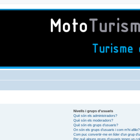
Nivells i grups d’usuaris
Què són els administradors?
Què són els moderadors?
Què són els grups d’usuaris?
On són els grups d’usuaris i com m’hi afilio?
Com puc convertir-me en líder d’un grup d’
Per què alguns grups d’usuaris tenen un col