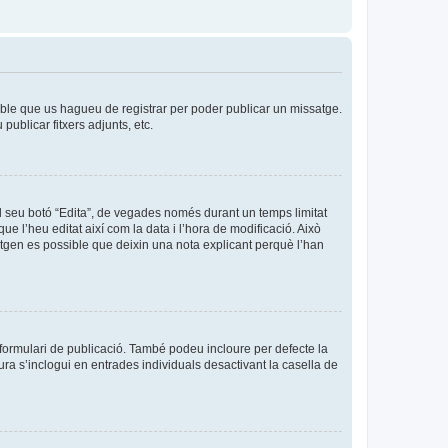
sible que us hagueu de registrar per poder publicar un missatge.
ublicar fitxers adjunts, etc.
l seu botó “Edita”, de vegades només durant un temps limitat
ue l’heu editat així com la data i l’hora de modificació. Això
sitgen es possible que deixin una nota explicant perquè l’han
formulari de publicació. També podeu incloure per defecte la
ura s’inclogui en entrades individuals desactivant la casella de