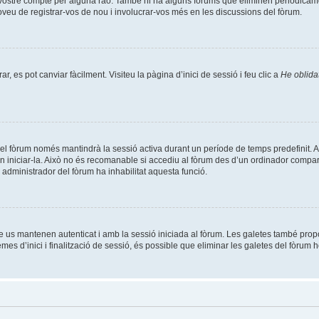
l vostre compte per alguna raó. També hi ha alguns fòrums que eliminen periòdicame
roveu de registrar-vos de nou i involucrar-vos més en les discussions del fòrum.
, es pot canviar fàcilment. Visiteu la pàgina d’inici de sessió i feu clic a
He oblida
el fòrum només mantindrà la sessió activa durant un període de temps predefinit. Això 
n iniciar-la. Això no és recomanable si accediu al fòrum des d’un ordinador compart
un administrador del fòrum ha inhabilitat aquesta funció.
e us mantenen autenticat i amb la sessió iniciada al fòrum. Les galetes també prop
es d’inici i finalització de sessió, és possible que eliminar les galetes del fòrum h