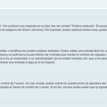
a". Per publicar una resposta en un tam, feu clic al botó "Publica resposta". És pos
de les pàgines del fòrum i del tema. Per exemple: podeu publicar temes nous, podeu p
tar o modificar les vostres pròpies entrades. Podeu editar una entrada fent clic a
obareu un petit text a la part inferior de l’entrada que mostra el nombre de vegades q
à si és un moderador o un administrador qui ha editat l’entrada, tot i que si ho de
minar una entrada si algú ja hi ha respost.
 control de l’usuari. Un cop creada, podeu activar la casella
Inclou la signatura
del 
opiada al Tauler de control de l’usuari. Si ho feu, encara podeu evitar que la signat