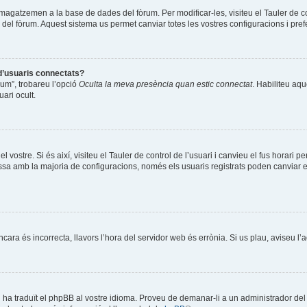
mmagatzemen a la base de dades del fòrum. Per modificar-les, visiteu el Tauler de co
es del fòrum. Aquest sistema us permet canviar totes les vostres configuracions i pref
 d’usuaris connectats?
òrum”, trobareu l’opció
Oculta la meva presència quan estic connectat
. Habiliteu aqu
ari ocult.
l vostre. Si és així, visiteu el Tauler de control de l’usuari i canvieu el fus horari 
a amb la majoria de configuracions, només els usuaris registrats poden canviar el f
encara és incorrecta, llavors l’hora del servidor web és errònia. Si us plau, aviseu l
ú ha traduït el phpBB al vostre idioma. Proveu de demanar-li a un administrador del f