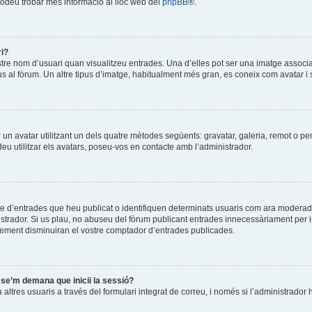
Podeu trobar més informació al lloc web del
phpBB
®.
ri?
stre nom d’usuari quan visualitzeu entrades. Una d’elles pot ser una imatge associ
us al fòrum. Un altre tipus d’imatge, habitualment més gran, es coneix com avatar i 
ir un avatar utilitzant un dels quatre mètodes següents: gravatar, galeria, remot o pe
u utilitzar els avatars, poseu-vos en contacte amb l’administrador.
re d’entrades que heu publicat o identifiquen determinats usuaris com ara moderad
istrador. Si us plau, no abuseu del fòrum publicant entrades innecessàriament per 
ement disminuiran el vostre comptador d’entrades publicades.
i se’m demana que iniciï la sessió?
ltres usuaris a través del formulari integrat de correu, i només si l’administrador h