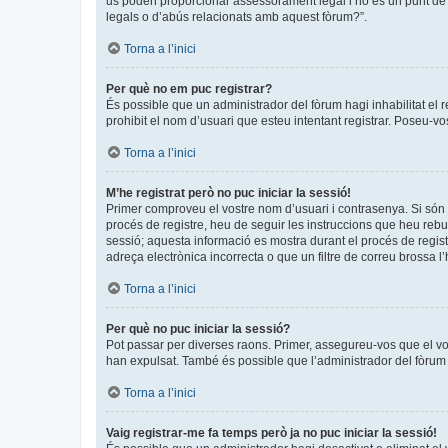
us poden proporcionar assessorament legal i no és un punt de c
legals o d’abús relacionats amb aquest fòrum?”.
Torna a l’inici
Per què no em puc registrar?
És possible que un administrador del fòrum hagi inhabilitat el 
prohibit el nom d’usuari que esteu intentant registrar. Poseu-v
Torna a l’inici
M’he registrat però no puc iniciar la sessió!
Primer comproveu el vostre nom d’usuari i contrasenya. Si són 
procés de registre, heu de seguir les instruccions que heu rebu
sessió; aquesta informació es mostra durant el procés de regist
adreça electrònica incorrecta o que un filtre de correu brossa 
Torna a l’inici
Per què no puc iniciar la sessió?
Pot passar per diverses raons. Primer, assegureu-vos que el v
han expulsat. També és possible que l’administrador del fòrum t
Torna a l’inici
Vaig registrar-me fa temps però ja no puc iniciar la sessió!