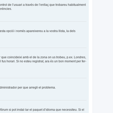
ntrol de l’usuari a través de l’enllaç que trobareu habitualment
erències.
esta opció i només apareixereu a la vostra llista, la dels
per que coincideixi amb el de la zona on us trobeu, p.ex. Londres,
us horari. Si no esteu registrat, ara és un bon moment per fer-
’administrador per que arregli el problema.
òrum si pot instal·lar el paquet d’idioma que necessiteu. Si el