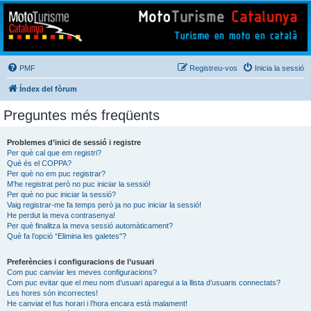
Mototurisme
Turisme en moto en català
PMF
Registreu-vos
Inicia la sessió
Índex del fòrum
Preguntes més freqüents
Problemes d’inici de sessió i registre
Per què cal que em registri?
Què és el COPPA?
Per què no em puc registrar?
M’he registrat però no puc iniciar la sessió!
Per què no puc iniciar la sessió?
Vaig registrar-me fa temps però ja no puc iniciar la sessió!
He perdut la meva contrasenya!
Per què finalitza la meva sessió automàticament?
Què fa l’opció “Elimina les galetes”?
Preferències i configuracions de l’usuari
Com puc canviar les meves configuracions?
Com puc evitar que el meu nom d’usuari aparegui a la llista d’usuaris connectats?
Les hores són incorrectes!
He canviat el fus horari i l’hora encara està malament!