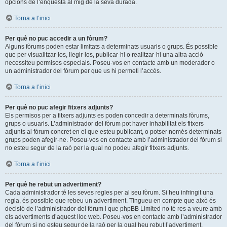
opcions de l’enquesta al mig de la seva durada.
Torna a l’inici
Per què no puc accedir a un fòrum?
Alguns fòrums poden estar limitats a determinats usuaris o grups. És possible
que per visualitzar-los, llegir-los, publicar-hi o realitzar-hi una altra acció
necessiteu permisos especials. Poseu-vos en contacte amb un moderador o
un administrador del fòrum per que us hi permeti l’accés.
Torna a l’inici
Per què no puc afegir fitxers adjunts?
Els permisos per a fitxers adjunts es poden concedir a determinats fòrums,
grups o usuaris. L’administrador del fòrum pot haver inhabilitat els fitxers
adjunts al fòrum concret en el que esteu publicant, o potser només determinats
grups poden afegir-ne. Poseu-vos en contacte amb l’administrador del fòrum si
no esteu segur de la raó per la qual no podeu afegir fitxers adjunts.
Torna a l’inici
Per què he rebut un advertiment?
Cada administrador té les seves regles per al seu fòrum. Si heu infringit una
regla, és possible que rebeu un advertiment. Tingueu en compte que això és
decisió de l’administrador del fòrum i que phpBB Limited no té res a veure amb
els advertiments d’aquest lloc web. Poseu-vos en contacte amb l’administrador
del fòrum si no esteu segur de la raó per la qual heu rebut l’advertiment.