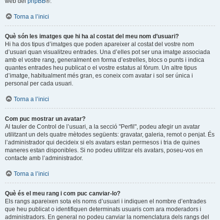
web del
phpBB
®.
Torna a l’inici
Què són les imatges que hi ha al costat del meu nom d’usuari?
Hi ha dos tipus d’imatges que poden apareixer al costat del vostre nom
d’usuari quan visualitzeu entrades. Una d’elles pot ser una imatge associada
amb el vostre rang, generalment en forma d’estrelles, blocs o punts i indica
quantes entrades heu publicat o el vostre estatus al fòrum. Un altre tipus
d’imatge, habitualment més gran, es coneix com avatar i sol ser única i
personal per cada usuari.
Torna a l’inici
Com puc mostrar un avatar?
Al tauler de Control de l’usuari, a la secció "Perfil", podeu afegir un avatar
utilitzant un dels quatre mètodes següents: gravatar, galeria, remot o penjat. És
l’administrador qui decideix si els avatars estan permesos i tria de quines
maneres estan disponibles. Si no podeu utilitzar els avatars, poseu-vos en
contacte amb l’administrador.
Torna a l’inici
Què és el meu rang i com puc canviar-lo?
Els rangs apareixen sota els noms d’usuari i indiquen el nombre d’entrades
que heu publicat o identifiquen determinats usuaris com ara moderadors i
administradors. En general no podeu canviar la nomenclatura dels rangs del