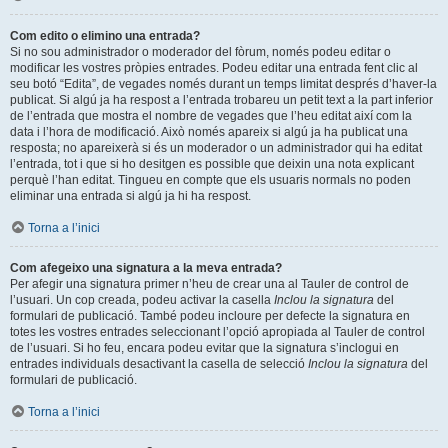
Com edito o elimino una entrada?
Si no sou administrador o moderador del fòrum, només podeu editar o
modificar les vostres pròpies entrades. Podeu editar una entrada fent clic al
seu botó “Edita”, de vegades només durant un temps limitat després d’haver-la
publicat. Si algú ja ha respost a l’entrada trobareu un petit text a la part inferior
de l’entrada que mostra el nombre de vegades que l’heu editat així com la
data i l’hora de modificació. Això només apareix si algú ja ha publicat una
resposta; no apareixerà si és un moderador o un administrador qui ha editat
l’entrada, tot i que si ho desitgen es possible que deixin una nota explicant
perquè l’han editat. Tingueu en compte que els usuaris normals no poden
eliminar una entrada si algú ja hi ha respost.
Torna a l’inici
Com afegeixo una signatura a la meva entrada?
Per afegir una signatura primer n’heu de crear una al Tauler de control de
l’usuari. Un cop creada, podeu activar la casella
Inclou la signatura
del
formulari de publicació. També podeu incloure per defecte la signatura en
totes les vostres entrades seleccionant l’opció apropiada al Tauler de control
de l’usuari. Si ho feu, encara podeu evitar que la signatura s’inclogui en
entrades individuals desactivant la casella de selecció
Inclou la signatura
del
formulari de publicació.
Torna a l’inici