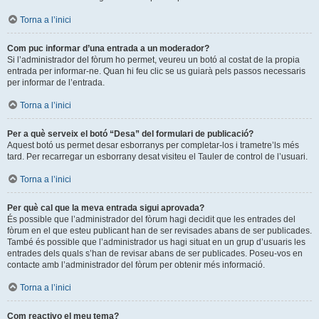
Torna a l’inici
Com puc informar d’una entrada a un moderador?
Si l’administrador del fòrum ho permet, veureu un botó al costat de la propia
entrada per informar-ne. Quan hi feu clic se us guiarà pels passos necessaris
per informar de l’entrada.
Torna a l’inici
Per a què serveix el botó “Desa” del formulari de publicació?
Aquest botó us permet desar esborranys per completar-los i trametre’ls més
tard. Per recarregar un esborrany desat visiteu el Tauler de control de l’usuari.
Torna a l’inici
Per què cal que la meva entrada sigui aprovada?
És possible que l’administrador del fòrum hagi decidit que les entrades del
fòrum en el que esteu publicant han de ser revisades abans de ser publicades.
També és possible que l’administrador us hagi situat en un grup d’usuaris les
entrades dels quals s’han de revisar abans de ser publicades. Poseu-vos en
contacte amb l’administrador del fòrum per obtenir més informació.
Torna a l’inici
Com reactivo el meu tema?