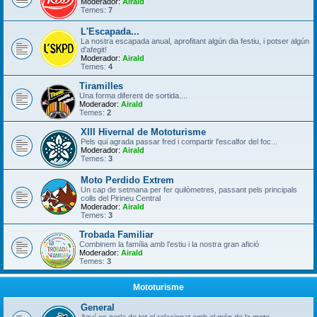
Moderador:
Airald
Temes:
7
L'Escapada...
La nostra escapada anual, aprofitant algún dia festiu, i potser algún
d'afegit!
Moderador:
Airald
Temes:
4
Tiramilles
Una forma diferent de sortida....
Moderador:
Airald
Temes:
2
XIII Hivernal de Mototurisme
Pels qui agrada passar fred i compartir l'escalfor del foc...
Moderador:
Airald
Temes:
3
Moto Perdido Extrem
Un cap de setmana per fer quilòmetres, passant pels principals
colls del Pirineu Central
Moderador:
Airald
Temes:
3
Trobada Familiar
Combinem la família amb l'estiu i la nostra gran afició
Moderador:
Airald
Temes:
3
Mototurisme
General