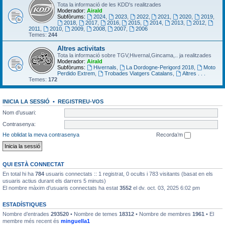
Tota la informació de les KDD's realitzades
Moderador:
Airald
Subfòrums:
2024
,
2023
,
2022
,
2021
,
2020
,
2019
,
2018
,
2017
,
2016
,
2015
,
2014
,
2013
,
2012
,
2011
,
2010
,
2009
,
2008
,
2007
,
2006
Temes:
244
Altres activitats
Tota la informació sobre TGV,Hivernal,Gincama,.. ja realitzades
Moderador:
Airald
Subfòrums:
Hivernals
,
La Dordogne-Perigord 2018
,
Moto
Perdido Extrem
,
Trobades Viatgers Catalans
,
Altres . . .
Temes:
172
INICIA LA SESSIÓ
•
REGISTREU-VOS
Nom d’usuari:
Contrasenya:
He oblidat la meva contrasenya
Recorda’m
QUI ESTÀ CONNECTAT
En total hi ha
784
usuaris connectats :: 1 registrat, 0 ocults i 783 visitants (basat en els
usuaris actius durant els darrers 5 minuts)
El nombre màxim d’usuaris connectats ha estat
3552
el dv. oct. 03, 2025 6:02 pm
ESTADÍSTIQUES
Nombre d’entrades
293520
• Nombre de temes
18312
• Nombre de membres
1961
• El
membre més recent és
minguella1