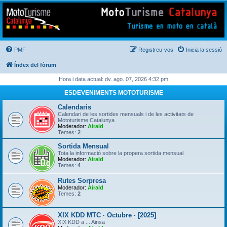
Mototurisme
Turisme en moto en català
PMF
Registreu-vos
Inicia la sessió
Índex del fòrum
Hora i data actual: dv. ago. 07, 2026 4:32 pm
ESDEVENIMENTS MOTOTURISME
Calendaris
Calendari de les sortides mensuals i de les activitats de
Mototurisme Catalunya
Moderador:
Airald
Temes:
2
Sortida Mensual
Tota la informació sobre la propera sortida mensual
Moderador:
Airald
Temes:
4
Rutes Sorpresa
Moderador:
Airald
Temes:
2
XIX KDD MTC · Octubre · [2025]
XIX KDD a ... Ainsa