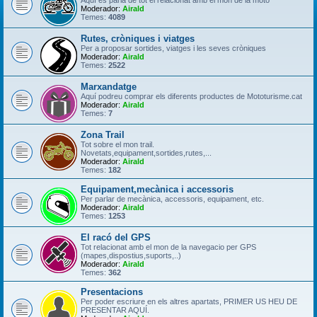
Aquí es parla de tot el relacionat amb el món de la moto
Moderador:
Airald
Temes:
4089
Rutes, cròniques i viatges
Per a proposar sortides, viatges i les seves cròniques
Moderador:
Airald
Temes:
2522
Marxandatge
Aquí podreu comprar els diferents productes de Mototurisme.cat
Moderador:
Airald
Temes:
7
Zona Trail
Tot sobre el mon trail.
Novetats,equipament,sortides,rutes,...
Moderador:
Airald
Temes:
182
Equipament,mecànica i accessoris
Per parlar de mecànica, accessoris, equipament, etc.
Moderador:
Airald
Temes:
1253
El racó del GPS
Tot relacionat amb el mon de la navegacio per GPS
(mapes,dispostius,suports,..)
Moderador:
Airald
Temes:
362
Presentacions
Per poder escriure en els altres apartats, PRIMER US HEU DE
PRESENTAR AQUÍ.