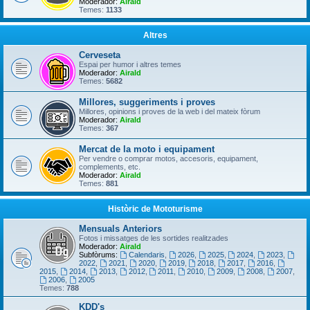
Moderador:
Airald
Temes:
1133
Altres
Cerveseta
Espai per humor i altres temes
Moderador:
Airald
Temes:
5682
Millores, suggeriments i proves
Millores, opinions i proves de la web i del mateix fòrum
Moderador:
Airald
Temes:
367
Mercat de la moto i equipament
Per vendre o comprar motos, accesoris, equipament,
complements, etc.
Moderador:
Airald
Temes:
881
Històric de Mototurisme
Mensuals Anteriors
Fotos i missatges de les sortides realitzades
Moderador:
Airald
Subfòrums:
Calendaris
,
2026
,
2025
,
2024
,
2023
,
2022
,
2021
,
2020
,
2019
,
2018
,
2017
,
2016
,
2015
,
2014
,
2013
,
2012
,
2011
,
2010
,
2009
,
2008
,
2007
,
2006
,
2005
Temes:
788
KDD's