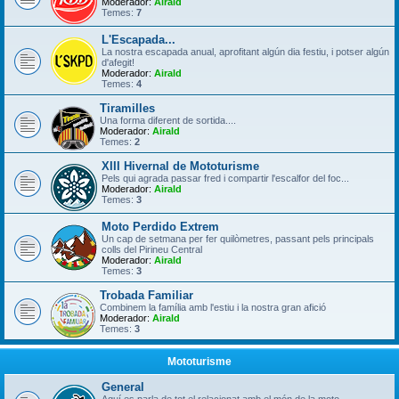
Moderador:
Airald
Temes:
7
L'Escapada...
La nostra escapada anual, aprofitant algún dia festiu, i potser algún
d'afegit!
Moderador:
Airald
Temes:
4
Tiramilles
Una forma diferent de sortida....
Moderador:
Airald
Temes:
2
XIII Hivernal de Mototurisme
Pels qui agrada passar fred i compartir l'escalfor del foc...
Moderador:
Airald
Temes:
3
Moto Perdido Extrem
Un cap de setmana per fer quilòmetres, passant pels principals
colls del Pirineu Central
Moderador:
Airald
Temes:
3
Trobada Familiar
Combinem la família amb l'estiu i la nostra gran afició
Moderador:
Airald
Temes:
3
Mototurisme
General