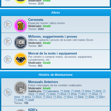
Moderador:
Airald
Temes:
1133
Altres
Cerveseta
Espai per humor i altres temes
Moderador:
Airald
Temes:
5682
Millores, suggeriments i proves
Millores, opinions i proves de la web i del mateix fòrum
Moderador:
Airald
Temes:
367
Mercat de la moto i equipament
Per vendre o comprar motos, accesoris, equipament,
complements, etc.
Moderador:
Airald
Temes:
881
Històric de Mototurisme
Mensuals Anteriors
Fotos i missatges de les sortides realitzades
Moderador:
Airald
Subfòrums:
Calendaris
,
2026
,
2025
,
2024
,
2023
,
2022
,
2021
,
2020
,
2019
,
2018
,
2017
,
2016
,
2015
,
2014
,
2013
,
2012
,
2011
,
2010
,
2009
,
2008
,
2007
,
2006
,
2005
Temes:
788
KDD's