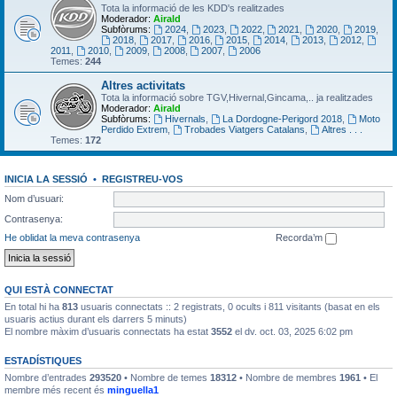
Tota la informació de les KDD's realitzades
Moderador:
Airald
Subfòrums:
2024
,
2023
,
2022
,
2021
,
2020
,
2019
,
2018
,
2017
,
2016
,
2015
,
2014
,
2013
,
2012
,
2011
,
2010
,
2009
,
2008
,
2007
,
2006
Temes:
244
Altres activitats
Tota la informació sobre TGV,Hivernal,Gincama,.. ja realitzades
Moderador:
Airald
Subfòrums:
Hivernals
,
La Dordogne-Perigord 2018
,
Moto
Perdido Extrem
,
Trobades Viatgers Catalans
,
Altres . . .
Temes:
172
INICIA LA SESSIÓ
•
REGISTREU-VOS
Nom d’usuari:
Contrasenya:
He oblidat la meva contrasenya
Recorda’m
QUI ESTÀ CONNECTAT
En total hi ha
813
usuaris connectats :: 2 registrats, 0 ocults i 811 visitants (basat en els
usuaris actius durant els darrers 5 minuts)
El nombre màxim d’usuaris connectats ha estat
3552
el dv. oct. 03, 2025 6:02 pm
ESTADÍSTIQUES
Nombre d’entrades
293520
• Nombre de temes
18312
• Nombre de membres
1961
• El
membre més recent és
minguella1