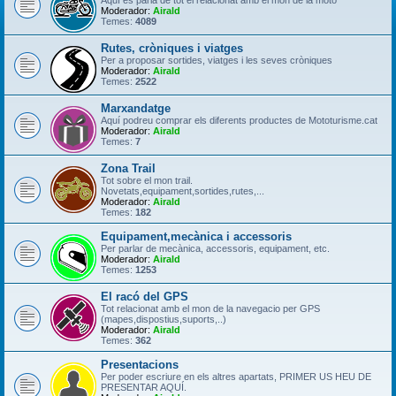
Aquí es parla de tot el relacionat amb el món de la moto
Moderador:
Airald
Temes:
4089
Rutes, cròniques i viatges
Per a proposar sortides, viatges i les seves cròniques
Moderador:
Airald
Temes:
2522
Marxandatge
Aquí podreu comprar els diferents productes de Mototurisme.cat
Moderador:
Airald
Temes:
7
Zona Trail
Tot sobre el mon trail.
Novetats,equipament,sortides,rutes,...
Moderador:
Airald
Temes:
182
Equipament,mecànica i accessoris
Per parlar de mecànica, accessoris, equipament, etc.
Moderador:
Airald
Temes:
1253
El racó del GPS
Tot relacionat amb el mon de la navegacio per GPS
(mapes,dispostius,suports,..)
Moderador:
Airald
Temes:
362
Presentacions
Per poder escriure en els altres apartats, PRIMER US HEU DE
PRESENTAR AQUÍ.