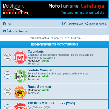
Mototurisme
Turisme en moto en català
PMF
Registreu-vos
Inicia la sessió
Índex del fòrum
Hora i data actual: dl. ago. 10, 2026 6:41 am
ESDEVENIMENTS MOTOTURISME
Calendaris
Calendari de les sortides mensuals i de les activitats de
Mototurisme Catalunya
Moderador:
Airald
Temes:
2
Sortida Mensual
Tota la informació sobre la propera sortida mensual
Moderador:
Airald
Temes:
4
Rutes Sorpresa
Moderador:
Airald
Temes:
2
XIX KDD MTC · Octubre · [2025]
XIX KDD a ... Ainsa