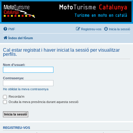
Mototurisme
Turisme en moto en català
PMF
Registreu-vos
Inicia la sessió
Índex del fòrum
Cal estar registrat i haver iniciat la sessió per visualitzar
perfils.
Nom d’usuari:
Contrasenya:
He oblidat la meva contrasenya
Recorda’m
Oculta la meva presència durant aquesta sessió
REGISTREU-VOS