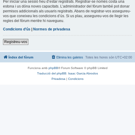
Per iniciar una sessió heu d’estar registrats. Registrar-se només costa una
estona i us dóna noves capacitats. L’administrador del fòrum també pot donar
permisos addicionals als usuaris registrats. Abans de registrar-vos assegureu-
vos que coneixeu les condicions d’ús. Si us plau, assegureu-vos de llegir les
regles del fòrum mentre hi navegueu.
Condicions d’ús
|
Normes de privadesa
Registreu-vos
Índex del fòrum
Elimina les galetes
Totes les hores són
UTC+02:00
Funciona amb
phpBB
® Forum Software © phpBB Limited
Traducció del phpBB: Isaac Garcia Abrodos
Privadesa
|
Condicions