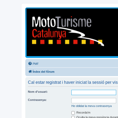
Mototurisme
Turisme en moto en català
PMF
Índex del fòrum
Cal estar registrat i haver iniciat la sessió per vis
Nom d’usuari:
Contrasenya:
He oblidat la meva contrasenya
Recorda’m
Oculta la meva presència durant