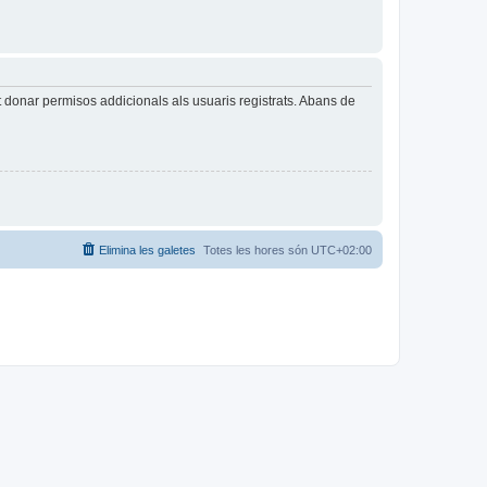
t donar permisos addicionals als usuaris registrats. Abans de
Elimina les galetes
Totes les hores són
UTC+02:00