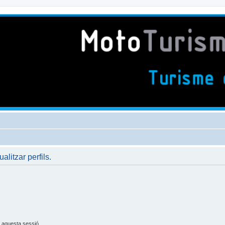
ualitzar perfils.
 aquesta sessió