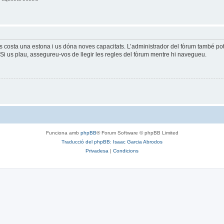
és costa una estona i us dóna noves capacitats. L’administrador del fòrum també po
Si us plau, assegureu-vos de llegir les regles del fòrum mentre hi navegueu.
Funciona amb
phpBB
® Forum Software © phpBB Limited
Traducció del phpBB: Isaac Garcia Abrodos
Privadesa
|
Condicions