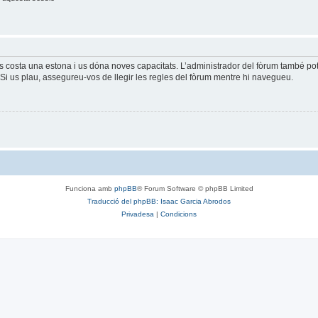
és costa una estona i us dóna noves capacitats. L’administrador del fòrum també po
Si us plau, assegureu-vos de llegir les regles del fòrum mentre hi navegueu.
Funciona amb
phpBB
® Forum Software © phpBB Limited
Traducció del phpBB: Isaac Garcia Abrodos
Privadesa
|
Condicions