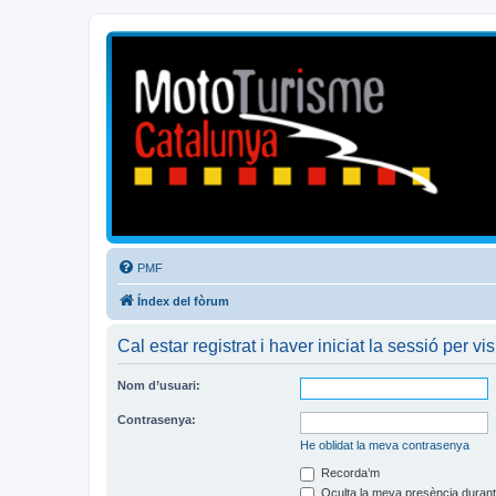
Mototurisme
Turisme en moto en català
PMF
Índex del fòrum
Cal estar registrat i haver iniciat la sessió per vis
Nom d’usuari:
Contrasenya:
He oblidat la meva contrasenya
Recorda’m
Oculta la meva presència durant