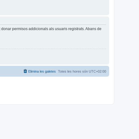
t donar permisos addicionals als usuaris registrats. Abans de
Elimina les galetes
Totes les hores són
UTC+02:00