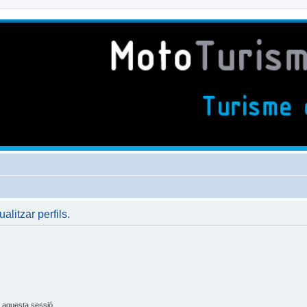
ualitzar perfils.
 aquesta sessió