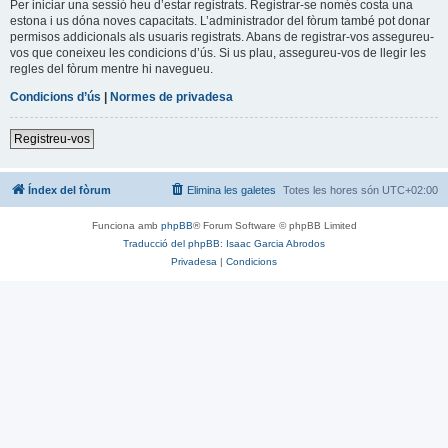
Per iniciar una sessió heu d’estar registrats. Registrar-se només costa una
estona i us dóna noves capacitats. L’administrador del fòrum també pot donar
permisos addicionals als usuaris registrats. Abans de registrar-vos assegureu-
vos que coneixeu les condicions d’ús. Si us plau, assegureu-vos de llegir les
regles del fòrum mentre hi navegueu.
Condicions d’ús
|
Normes de privadesa
Registreu-vos
Índex del fòrum
Elimina les galetes
Totes les hores són
UTC+02:00
Funciona amb
phpBB
® Forum Software © phpBB Limited
Traducció del phpBB: Isaac Garcia Abrodos
Privadesa
|
Condicions