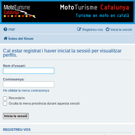
Mototurisme
Turisme en moto en català
PMF
Registreu-vos
Inicia la sessió
Índex del fòrum
Cal estar registrat i haver iniciat la sessió per visualitzar
perfils.
Nom d’usuari:
Contrasenya:
He oblidat la meva contrasenya
Recorda’m
Oculta la meva presència durant aquesta sessió
REGISTREU-VOS