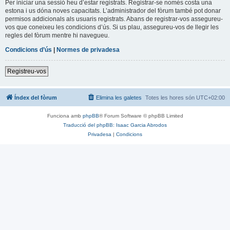
Per iniciar una sessió heu d’estar registrats. Registrar-se només costa una
estona i us dóna noves capacitats. L’administrador del fòrum també pot donar
permisos addicionals als usuaris registrats. Abans de registrar-vos assegureu-
vos que coneixeu les condicions d’ús. Si us plau, assegureu-vos de llegir les
regles del fòrum mentre hi navegueu.
Condicions d’ús
|
Normes de privadesa
Registreu-vos
Índex del fòrum
Elimina les galetes
Totes les hores són
UTC+02:00
Funciona amb
phpBB
® Forum Software © phpBB Limited
Traducció del phpBB: Isaac Garcia Abrodos
Privadesa
|
Condicions