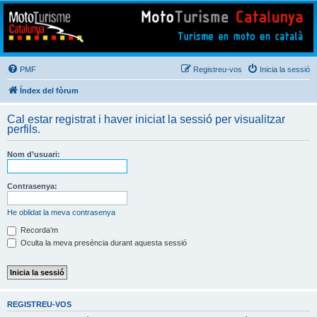
Mototurisme
Turisme en moto en català
PMF
Registreu-vos
Inicia la sessió
Índex del fòrum
Cal estar registrat i haver iniciat la sessió per visualitzar
perfils.
Nom d’usuari:
Contrasenya:
He oblidat la meva contrasenya
Recorda’m
Oculta la meva presència durant aquesta sessió
REGISTREU-VOS