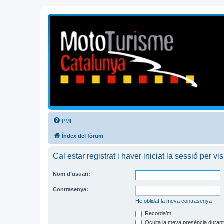
Mototurisme
Turisme en moto en català
PMF
Índex del fòrum
Cal estar registrat i haver iniciat la sessió per vis
Nom d’usuari:
Contrasenya:
He oblidat la meva contrasenya
Recorda’m
Oculta la meva presència durant