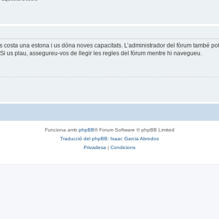
és costa una estona i us dóna noves capacitats. L’administrador del fòrum també po
Si us plau, assegureu-vos de llegir les regles del fòrum mentre hi navegueu.
Funciona amb
phpBB
® Forum Software © phpBB Limited
Traducció del phpBB: Isaac Garcia Abrodos
Privadesa
|
Condicions