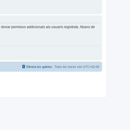
t donar permisos addicionals als usuaris registrats. Abans de
Elimina les galetes
Totes les hores són
UTC+02:00