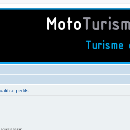
ualitzar perfils.
 aquesta sessió