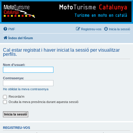
Mototurisme
Turisme en moto en català
PMF
Registreu-vos
Inicia la sessió
Índex del fòrum
Cal estar registrat i haver iniciat la sessió per visualitzar
perfils.
Nom d’usuari:
Contrasenya:
He oblidat la meva contrasenya
Recorda’m
Oculta la meva presència durant aquesta sessió
REGISTREU-VOS