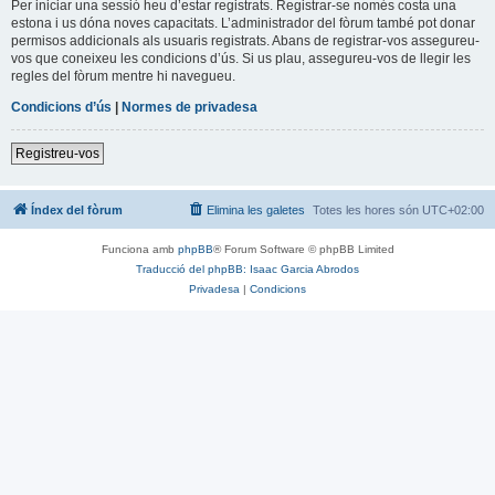
Per iniciar una sessió heu d’estar registrats. Registrar-se només costa una
estona i us dóna noves capacitats. L’administrador del fòrum també pot donar
permisos addicionals als usuaris registrats. Abans de registrar-vos assegureu-
vos que coneixeu les condicions d’ús. Si us plau, assegureu-vos de llegir les
regles del fòrum mentre hi navegueu.
Condicions d’ús
|
Normes de privadesa
Registreu-vos
Índex del fòrum
Elimina les galetes
Totes les hores són
UTC+02:00
Funciona amb
phpBB
® Forum Software © phpBB Limited
Traducció del phpBB: Isaac Garcia Abrodos
Privadesa
|
Condicions