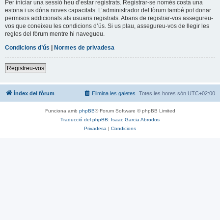
Per iniciar una sessió heu d’estar registrats. Registrar-se només costa una
estona i us dóna noves capacitats. L’administrador del fòrum també pot donar
permisos addicionals als usuaris registrats. Abans de registrar-vos assegureu-
vos que coneixeu les condicions d’ús. Si us plau, assegureu-vos de llegir les
regles del fòrum mentre hi navegueu.
Condicions d’ús
|
Normes de privadesa
Registreu-vos
Índex del fòrum
Elimina les galetes
Totes les hores són
UTC+02:00
Funciona amb
phpBB
® Forum Software © phpBB Limited
Traducció del phpBB: Isaac Garcia Abrodos
Privadesa
|
Condicions