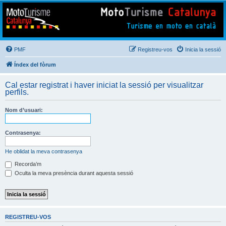
Mototurisme
Turisme en moto en català
PMF
Registreu-vos
Inicia la sessió
Índex del fòrum
Cal estar registrat i haver iniciat la sessió per visualitzar
perfils.
Nom d’usuari:
Contrasenya:
He oblidat la meva contrasenya
Recorda’m
Oculta la meva presència durant aquesta sessió
REGISTREU-VOS