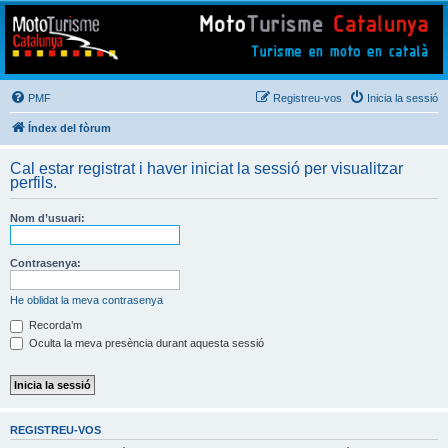
Mototurisme
Turisme en moto en català
PMF
Registreu-vos
Inicia la sessió
Índex del fòrum
Cal estar registrat i haver iniciat la sessió per visualitzar
perfils.
Nom d’usuari:
Contrasenya:
He oblidat la meva contrasenya
Recorda’m
Oculta la meva presència durant aquesta sessió
REGISTREU-VOS