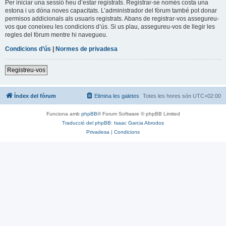
Per iniciar una sessió heu d’estar registrats. Registrar-se només costa una
estona i us dóna noves capacitats. L’administrador del fòrum també pot donar
permisos addicionals als usuaris registrats. Abans de registrar-vos assegureu-
vos que coneixeu les condicions d’ús. Si us plau, assegureu-vos de llegir les
regles del fòrum mentre hi navegueu.
Condicions d’ús
|
Normes de privadesa
Registreu-vos
Índex del fòrum
Elimina les galetes
Totes les hores són
UTC+02:00
Funciona amb
phpBB
® Forum Software © phpBB Limited
Traducció del phpBB: Isaac Garcia Abrodos
Privadesa
|
Condicions