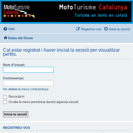
Mototurisme
Turisme en moto en català
PMF
Registreu-vos
Inicia la sessió
Índex del fòrum
Cal estar registrat i haver iniciat la sessió per visualitzar
perfils.
Nom d’usuari:
Contrasenya:
He oblidat la meva contrasenya
Recorda’m
Oculta la meva presència durant aquesta sessió
REGISTREU-VOS