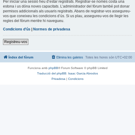
Per iniciar una sessió heu d’estar registrats. Registrar-se només costa una
estona i us dóna noves capacitats. L’administrador del fòrum també pot donar
permisos addicionals als usuaris registrats. Abans de registrar-vos assegureu-
vos que coneixeu les condicions d’ús. Si us plau, assegureu-vos de llegir les
regles del fòrum mentre hi navegueu.
Condicions d’ús
|
Normes de privadesa
Registreu-vos
Índex del fòrum
Elimina les galetes
Totes les hores són
UTC+02:00
Funciona amb
phpBB
® Forum Software © phpBB Limited
Traducció del phpBB: Isaac Garcia Abrodos
Privadesa
|
Condicions