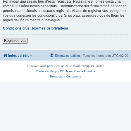
Per iniciar una sessió heu d’estar registrats. Registrar-se només costa una
estona i us dóna noves capacitats. L’administrador del fòrum també pot donar
permisos addicionals als usuaris registrats. Abans de registrar-vos assegureu-
vos que coneixeu les condicions d’ús. Si us plau, assegureu-vos de llegir les
regles del fòrum mentre hi navegueu.
Condicions d’ús
|
Normes de privadesa
Registreu-vos
Índex del fòrum
Elimina les galetes
Totes les hores són
UTC+02:00
Funciona amb
phpBB
® Forum Software © phpBB Limited
Traducció del phpBB: Isaac Garcia Abrodos
Privadesa
|
Condicions