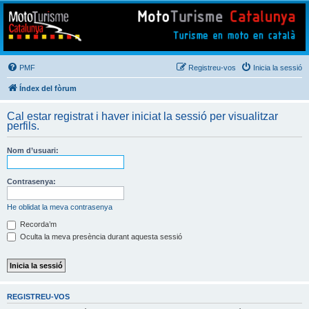
Mototurisme
Turisme en moto en català
PMF
Registreu-vos
Inicia la sessió
Índex del fòrum
Cal estar registrat i haver iniciat la sessió per visualitzar
perfils.
Nom d’usuari:
Contrasenya:
He oblidat la meva contrasenya
Recorda’m
Oculta la meva presència durant aquesta sessió
REGISTREU-VOS