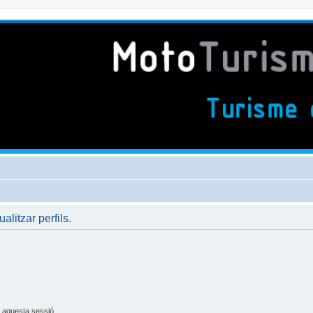
ualitzar perfils.
 aquesta sessió