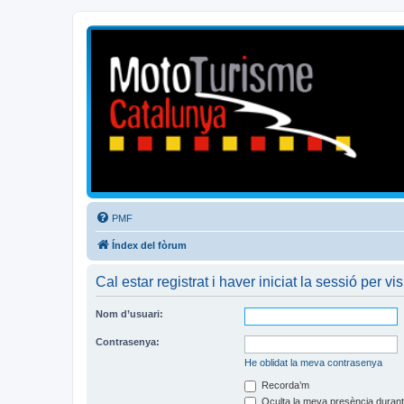
Mototurisme
Turisme en moto en català
PMF
Índex del fòrum
Cal estar registrat i haver iniciat la sessió per vis
Nom d’usuari:
Contrasenya:
He oblidat la meva contrasenya
Recorda’m
Oculta la meva presència durant