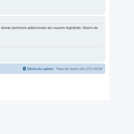
t donar permisos addicionals als usuaris registrats. Abans de
Elimina les galetes
Totes les hores són
UTC+02:00