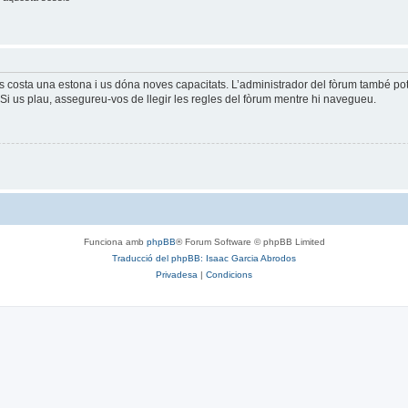
és costa una estona i us dóna noves capacitats. L’administrador del fòrum també po
Si us plau, assegureu-vos de llegir les regles del fòrum mentre hi navegueu.
Funciona amb
phpBB
® Forum Software © phpBB Limited
Traducció del phpBB: Isaac Garcia Abrodos
Privadesa
|
Condicions