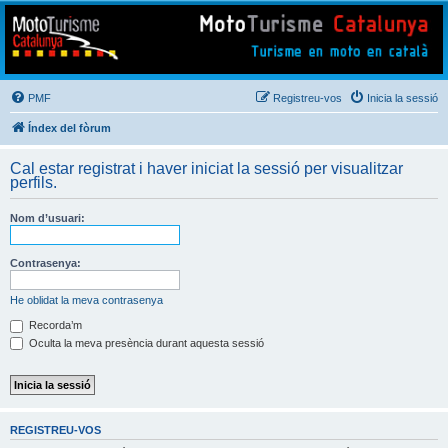
Mototurisme
Turisme en moto en català
PMF
Registreu-vos
Inicia la sessió
Índex del fòrum
Cal estar registrat i haver iniciat la sessió per visualitzar
perfils.
Nom d’usuari:
Contrasenya:
He oblidat la meva contrasenya
Recorda’m
Oculta la meva presència durant aquesta sessió
REGISTREU-VOS