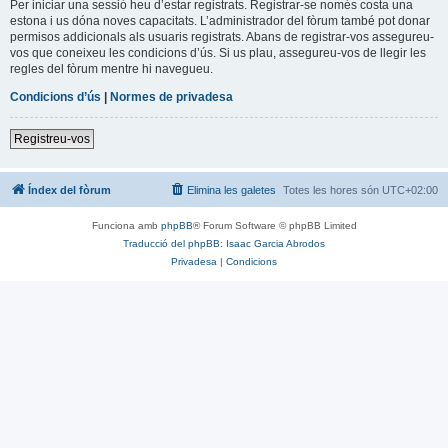
Per iniciar una sessió heu d’estar registrats. Registrar-se només costa una
estona i us dóna noves capacitats. L’administrador del fòrum també pot donar
permisos addicionals als usuaris registrats. Abans de registrar-vos assegureu-
vos que coneixeu les condicions d’ús. Si us plau, assegureu-vos de llegir les
regles del fòrum mentre hi navegueu.
Condicions d’ús
|
Normes de privadesa
Registreu-vos
Índex del fòrum
Elimina les galetes
Totes les hores són
UTC+02:00
Funciona amb
phpBB
® Forum Software © phpBB Limited
Traducció del phpBB: Isaac Garcia Abrodos
Privadesa
|
Condicions