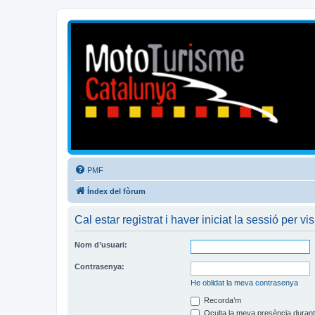
Mototurisme
Turisme en moto en català
PMF
Índex del fòrum
Cal estar registrat i haver iniciat la sessió per vis
Nom d’usuari:
Contrasenya:
He oblidat la meva contrasenya
Recorda’m
Oculta la meva presència durant