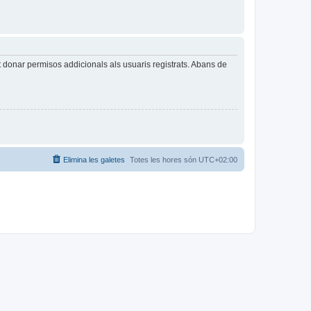
t donar permisos addicionals als usuaris registrats. Abans de
Elimina les galetes
Totes les hores són
UTC+02:00