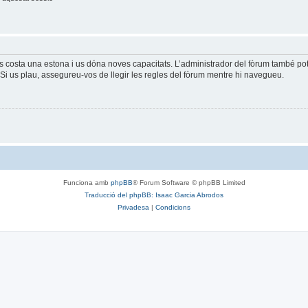
és costa una estona i us dóna noves capacitats. L’administrador del fòrum també po
Si us plau, assegureu-vos de llegir les regles del fòrum mentre hi navegueu.
Funciona amb
phpBB
® Forum Software © phpBB Limited
Traducció del phpBB: Isaac Garcia Abrodos
Privadesa
|
Condicions