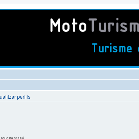
ualitzar perfils.
 aquesta sessió