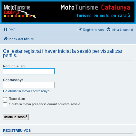
Mototurisme
Turisme en moto en català
PMF
Registreu-vos
Inicia la sessió
Índex del fòrum
Cal estar registrat i haver iniciat la sessió per visualitzar
perfils.
Nom d’usuari:
Contrasenya:
He oblidat la meva contrasenya
Recorda’m
Oculta la meva presència durant aquesta sessió
REGISTREU-VOS