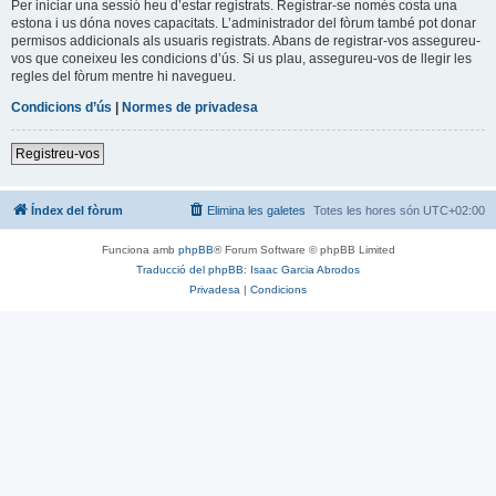
Per iniciar una sessió heu d’estar registrats. Registrar-se només costa una
estona i us dóna noves capacitats. L’administrador del fòrum també pot donar
permisos addicionals als usuaris registrats. Abans de registrar-vos assegureu-
vos que coneixeu les condicions d’ús. Si us plau, assegureu-vos de llegir les
regles del fòrum mentre hi navegueu.
Condicions d’ús
|
Normes de privadesa
Registreu-vos
Índex del fòrum
Elimina les galetes
Totes les hores són
UTC+02:00
Funciona amb
phpBB
® Forum Software © phpBB Limited
Traducció del phpBB: Isaac Garcia Abrodos
Privadesa
|
Condicions