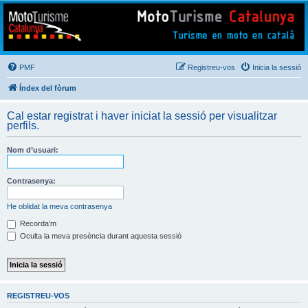
Mototurisme
Turisme en moto en català
PMF
Registreu-vos
Inicia la sessió
Índex del fòrum
Cal estar registrat i haver iniciat la sessió per visualitzar
perfils.
Nom d’usuari:
Contrasenya:
He oblidat la meva contrasenya
Recorda’m
Oculta la meva presència durant aquesta sessió
REGISTREU-VOS