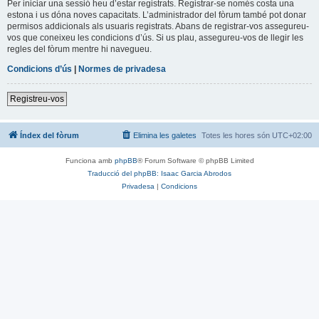
Per iniciar una sessió heu d’estar registrats. Registrar-se només costa una
estona i us dóna noves capacitats. L’administrador del fòrum també pot donar
permisos addicionals als usuaris registrats. Abans de registrar-vos assegureu-
vos que coneixeu les condicions d’ús. Si us plau, assegureu-vos de llegir les
regles del fòrum mentre hi navegueu.
Condicions d’ús
|
Normes de privadesa
Registreu-vos
Índex del fòrum
Elimina les galetes
Totes les hores són
UTC+02:00
Funciona amb
phpBB
® Forum Software © phpBB Limited
Traducció del phpBB: Isaac Garcia Abrodos
Privadesa
|
Condicions