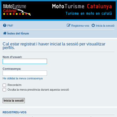
Mototurisme
Turisme en moto en català
PMF
Registreu-vos
Inicia la sessió
Índex del fòrum
Cal estar registrat i haver iniciat la sessió per visualitzar
perfils.
Nom d’usuari:
Contrasenya:
He oblidat la meva contrasenya
Recorda’m
Oculta la meva presència durant aquesta sessió
REGISTREU-VOS