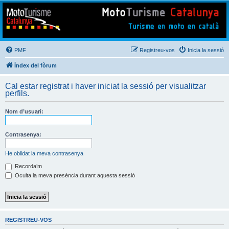
Mototurisme
Turisme en moto en català
PMF
Registreu-vos
Inicia la sessió
Índex del fòrum
Cal estar registrat i haver iniciat la sessió per visualitzar
perfils.
Nom d’usuari:
Contrasenya:
He oblidat la meva contrasenya
Recorda’m
Oculta la meva presència durant aquesta sessió
REGISTREU-VOS