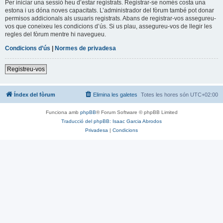
Per iniciar una sessió heu d’estar registrats. Registrar-se només costa una
estona i us dóna noves capacitats. L’administrador del fòrum també pot donar
permisos addicionals als usuaris registrats. Abans de registrar-vos assegureu-
vos que coneixeu les condicions d’ús. Si us plau, assegureu-vos de llegir les
regles del fòrum mentre hi navegueu.
Condicions d’ús
|
Normes de privadesa
Registreu-vos
Índex del fòrum
Elimina les galetes
Totes les hores són
UTC+02:00
Funciona amb
phpBB
® Forum Software © phpBB Limited
Traducció del phpBB: Isaac Garcia Abrodos
Privadesa
|
Condicions