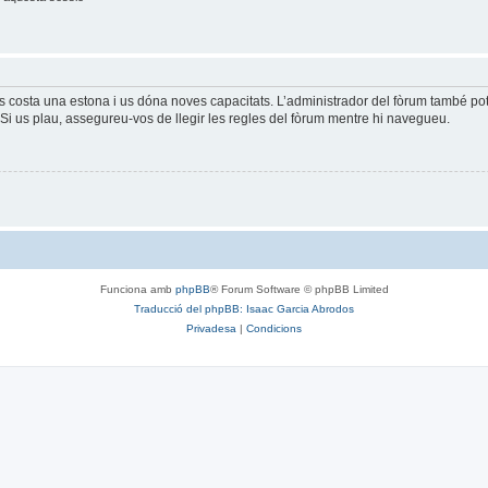
és costa una estona i us dóna noves capacitats. L’administrador del fòrum també po
Si us plau, assegureu-vos de llegir les regles del fòrum mentre hi navegueu.
Funciona amb
phpBB
® Forum Software © phpBB Limited
Traducció del phpBB: Isaac Garcia Abrodos
Privadesa
|
Condicions