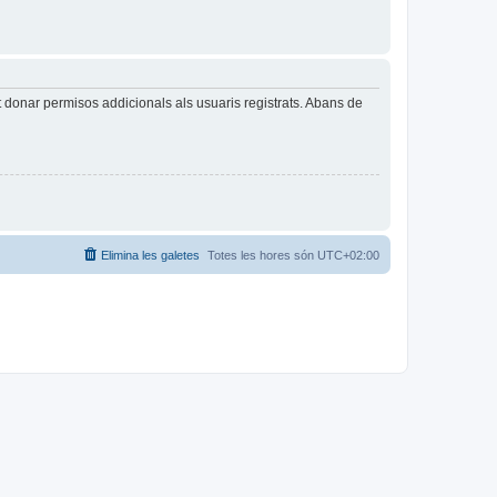
t donar permisos addicionals als usuaris registrats. Abans de
Elimina les galetes
Totes les hores són
UTC+02:00