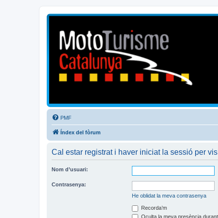
Mototurisme
Turisme en moto en català
PMF
Índex del fòrum
Cal estar registrat i haver iniciat la sessió per vis
Nom d’usuari:
Contrasenya:
He oblidat la meva contrasenya
Recorda’m
Oculta la meva presència durant