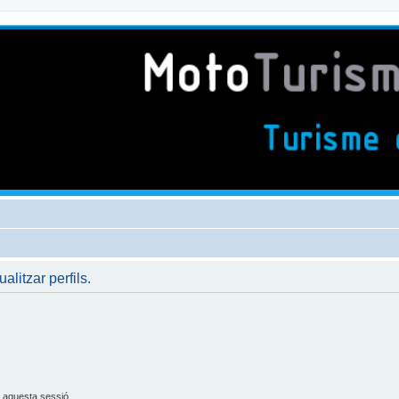
ualitzar perfils.
 aquesta sessió