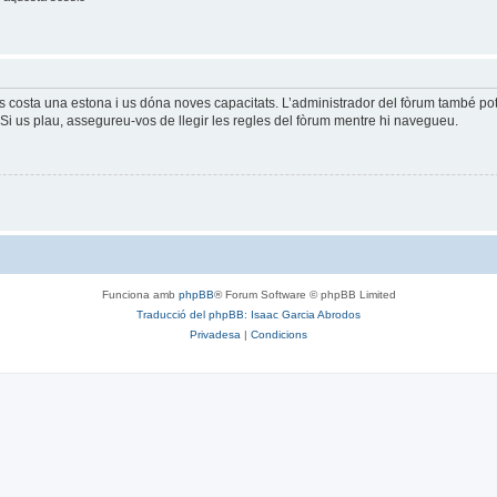
és costa una estona i us dóna noves capacitats. L’administrador del fòrum també po
Si us plau, assegureu-vos de llegir les regles del fòrum mentre hi navegueu.
Funciona amb
phpBB
® Forum Software © phpBB Limited
Traducció del phpBB: Isaac Garcia Abrodos
Privadesa
|
Condicions