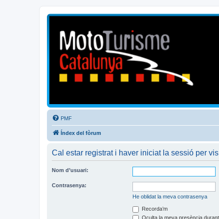
Mototurisme
Turisme en moto en català
PMF
Índex del fòrum
Cal estar registrat i haver iniciat la sessió per vis
Nom d’usuari:
Contrasenya:
He oblidat la meva contrasenya
Recorda’m
Oculta la meva presència durant