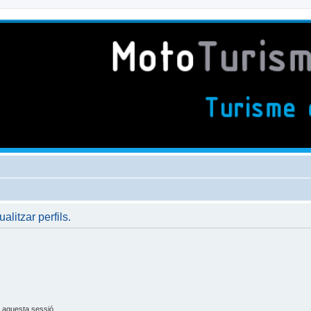
ualitzar perfils.
 aquesta sessió