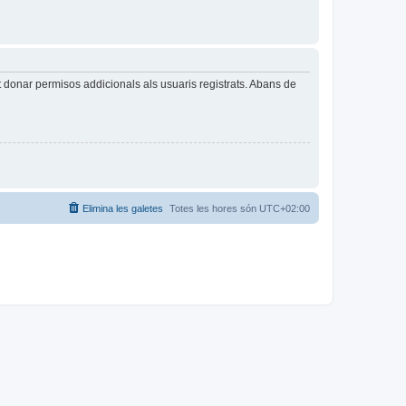
t donar permisos addicionals als usuaris registrats. Abans de
Elimina les galetes
Totes les hores són
UTC+02:00