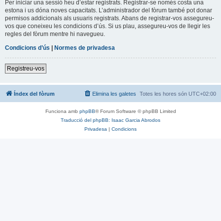
Per iniciar una sessió heu d’estar registrats. Registrar-se només costa una
estona i us dóna noves capacitats. L’administrador del fòrum també pot donar
permisos addicionals als usuaris registrats. Abans de registrar-vos assegureu-
vos que coneixeu les condicions d’ús. Si us plau, assegureu-vos de llegir les
regles del fòrum mentre hi navegueu.
Condicions d’ús
|
Normes de privadesa
Registreu-vos
Índex del fòrum
Elimina les galetes
Totes les hores són
UTC+02:00
Funciona amb
phpBB
® Forum Software © phpBB Limited
Traducció del phpBB: Isaac Garcia Abrodos
Privadesa
|
Condicions