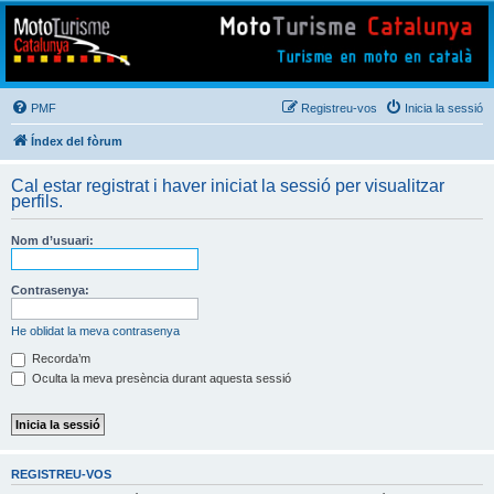
Mototurisme
Turisme en moto en català
PMF
Registreu-vos
Inicia la sessió
Índex del fòrum
Cal estar registrat i haver iniciat la sessió per visualitzar
perfils.
Nom d’usuari:
Contrasenya:
He oblidat la meva contrasenya
Recorda’m
Oculta la meva presència durant aquesta sessió
REGISTREU-VOS