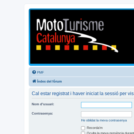
Mototurisme
Turisme en moto en català
PMF
Índex del fòrum
Cal estar registrat i haver iniciat la sessió per vis
Nom d’usuari:
Contrasenya:
He oblidat la meva contrasenya
Recorda’m
Oculta la meva presència durant