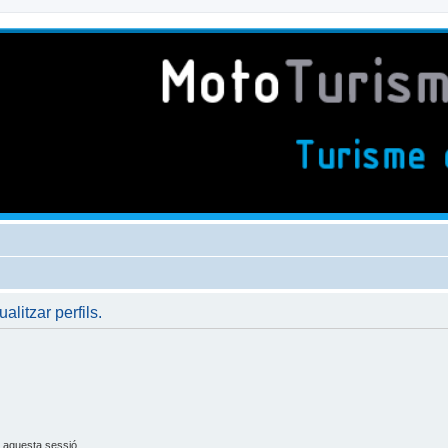
ualitzar perfils.
 aquesta sessió