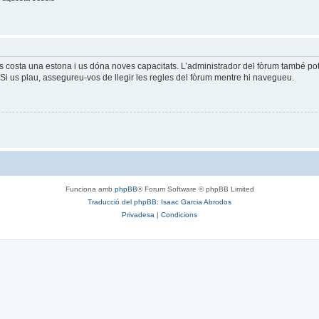
és costa una estona i us dóna noves capacitats. L’administrador del fòrum també po
Si us plau, assegureu-vos de llegir les regles del fòrum mentre hi navegueu.
Funciona amb
phpBB
® Forum Software © phpBB Limited
Traducció del phpBB: Isaac Garcia Abrodos
Privadesa
|
Condicions