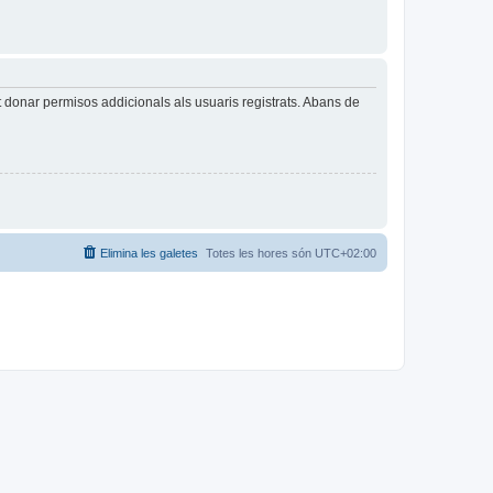
t donar permisos addicionals als usuaris registrats. Abans de
Elimina les galetes
Totes les hores són
UTC+02:00