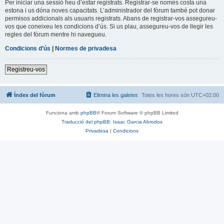
Per iniciar una sessió heu d’estar registrats. Registrar-se només costa una
estona i us dóna noves capacitats. L’administrador del fòrum també pot donar
permisos addicionals als usuaris registrats. Abans de registrar-vos assegureu-
vos que coneixeu les condicions d’ús. Si us plau, assegureu-vos de llegir les
regles del fòrum mentre hi navegueu.
Condicions d’ús
|
Normes de privadesa
Registreu-vos
Índex del fòrum
Elimina les galetes
Totes les hores són
UTC+02:00
Funciona amb
phpBB
® Forum Software © phpBB Limited
Traducció del phpBB: Isaac Garcia Abrodos
Privadesa
|
Condicions