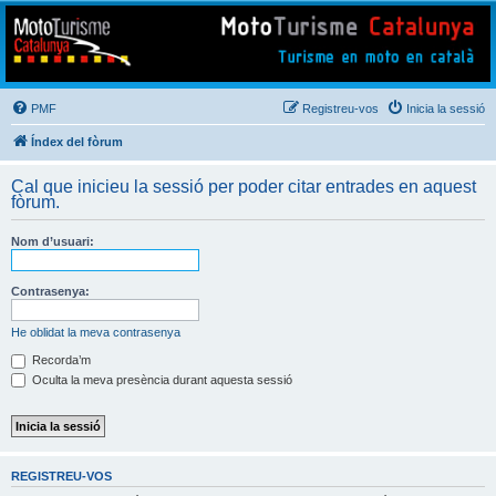
Mototurisme
Turisme en moto en català
PMF
Registreu-vos
Inicia la sessió
Índex del fòrum
Cal que inicieu la sessió per poder citar entrades en aquest
fòrum.
Nom d’usuari:
Contrasenya:
He oblidat la meva contrasenya
Recorda’m
Oculta la meva presència durant aquesta sessió
REGISTREU-VOS