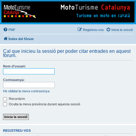
Mototurisme
Turisme en moto en català
PMF
Registreu-vos
Inicia la sessió
Índex del fòrum
Cal que inicieu la sessió per poder citar entrades en aquest
fòrum.
Nom d’usuari:
Contrasenya:
He oblidat la meva contrasenya
Recorda’m
Oculta la meva presència durant aquesta sessió
REGISTREU-VOS