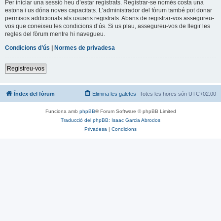
Per iniciar una sessió heu d’estar registrats. Registrar-se només costa una
estona i us dóna noves capacitats. L’administrador del fòrum també pot donar
permisos addicionals als usuaris registrats. Abans de registrar-vos assegureu-
vos que coneixeu les condicions d’ús. Si us plau, assegureu-vos de llegir les
regles del fòrum mentre hi navegueu.
Condicions d’ús
|
Normes de privadesa
Registreu-vos
Índex del fòrum
Elimina les galetes
Totes les hores són
UTC+02:00
Funciona amb
phpBB
® Forum Software © phpBB Limited
Traducció del phpBB: Isaac Garcia Abrodos
Privadesa
|
Condicions