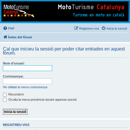
Mototurisme
Turisme en moto en català
PMF
Registreu-vos
Inicia la sessió
Índex del fòrum
Cal que inicieu la sessió per poder citar entrades en aquest
fòrum.
Nom d’usuari:
Contrasenya:
He oblidat la meva contrasenya
Recorda’m
Oculta la meva presència durant aquesta sessió
REGISTREU-VOS