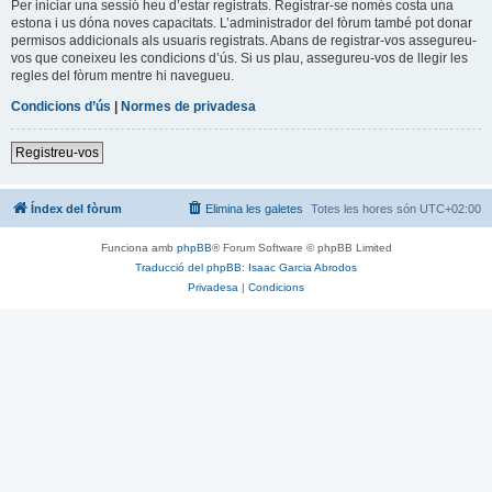
Per iniciar una sessió heu d’estar registrats. Registrar-se només costa una
estona i us dóna noves capacitats. L’administrador del fòrum també pot donar
permisos addicionals als usuaris registrats. Abans de registrar-vos assegureu-
vos que coneixeu les condicions d’ús. Si us plau, assegureu-vos de llegir les
regles del fòrum mentre hi navegueu.
Condicions d’ús
|
Normes de privadesa
Registreu-vos
Índex del fòrum
Elimina les galetes
Totes les hores són
UTC+02:00
Funciona amb
phpBB
® Forum Software © phpBB Limited
Traducció del phpBB: Isaac Garcia Abrodos
Privadesa
|
Condicions