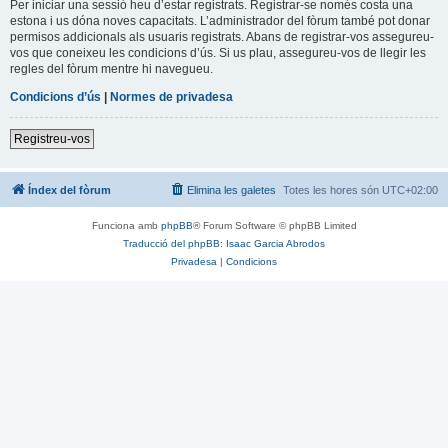
Per iniciar una sessió heu d’estar registrats. Registrar-se només costa una
estona i us dóna noves capacitats. L’administrador del fòrum també pot donar
permisos addicionals als usuaris registrats. Abans de registrar-vos assegureu-
vos que coneixeu les condicions d’ús. Si us plau, assegureu-vos de llegir les
regles del fòrum mentre hi navegueu.
Condicions d’ús
|
Normes de privadesa
Registreu-vos
Índex del fòrum
Elimina les galetes
Totes les hores són
UTC+02:00
Funciona amb
phpBB
® Forum Software © phpBB Limited
Traducció del phpBB: Isaac Garcia Abrodos
Privadesa
|
Condicions