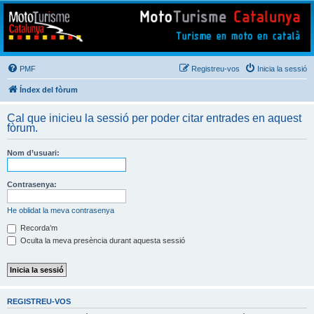
Mototurisme
Turisme en moto en català
PMF
Registreu-vos
Inicia la sessió
Índex del fòrum
Cal que inicieu la sessió per poder citar entrades en aquest
fòrum.
Nom d’usuari:
Contrasenya:
He oblidat la meva contrasenya
Recorda’m
Oculta la meva presència durant aquesta sessió
REGISTREU-VOS