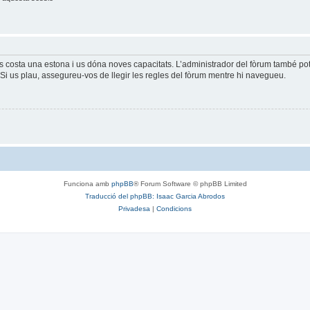
és costa una estona i us dóna noves capacitats. L’administrador del fòrum també po
Si us plau, assegureu-vos de llegir les regles del fòrum mentre hi navegueu.
Funciona amb
phpBB
® Forum Software © phpBB Limited
Traducció del phpBB: Isaac Garcia Abrodos
Privadesa
|
Condicions