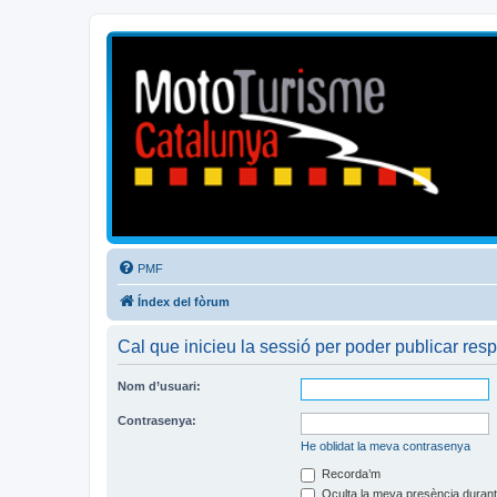
Mototurisme
Turisme en moto en català
PMF
Índex del fòrum
Cal que inicieu la sessió per poder publicar res
Nom d’usuari:
Contrasenya:
He oblidat la meva contrasenya
Recorda’m
Oculta la meva presència durant