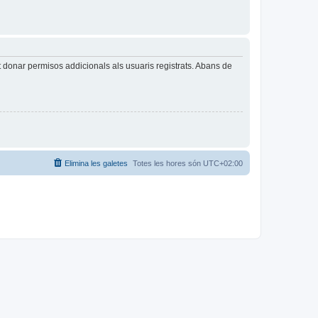
t donar permisos addicionals als usuaris registrats. Abans de
Elimina les galetes
Totes les hores són
UTC+02:00