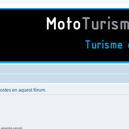
postes en aquest fòrum.
 aquesta sessió