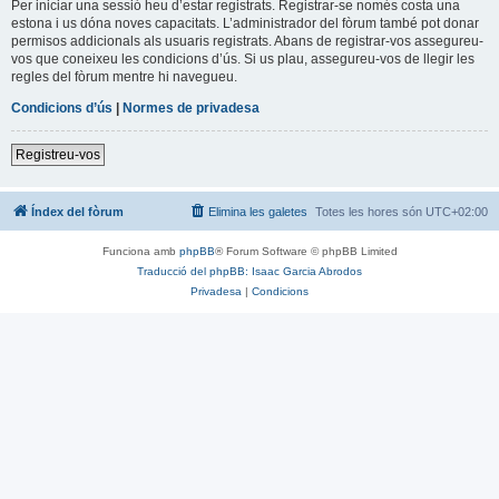
Per iniciar una sessió heu d’estar registrats. Registrar-se només costa una
estona i us dóna noves capacitats. L’administrador del fòrum també pot donar
permisos addicionals als usuaris registrats. Abans de registrar-vos assegureu-
vos que coneixeu les condicions d’ús. Si us plau, assegureu-vos de llegir les
regles del fòrum mentre hi navegueu.
Condicions d’ús
|
Normes de privadesa
Registreu-vos
Índex del fòrum
Elimina les galetes
Totes les hores són
UTC+02:00
Funciona amb
phpBB
® Forum Software © phpBB Limited
Traducció del phpBB: Isaac Garcia Abrodos
Privadesa
|
Condicions