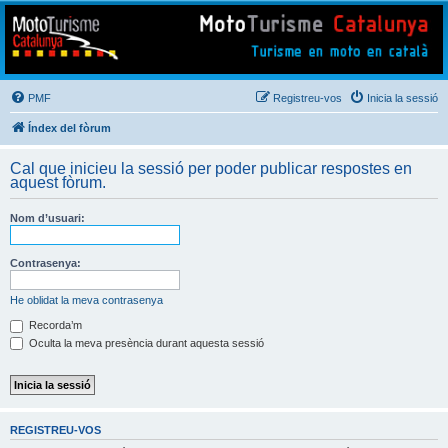
Mototurisme
Turisme en moto en català
PMF
Registreu-vos
Inicia la sessió
Índex del fòrum
Cal que inicieu la sessió per poder publicar respostes en
aquest fòrum.
Nom d’usuari:
Contrasenya:
He oblidat la meva contrasenya
Recorda’m
Oculta la meva presència durant aquesta sessió
REGISTREU-VOS