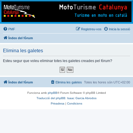
Mototurisme
Turisme en moto en català
PMF
Registreu-vos
Inicia la sessió
Índex del fòrum
Elimina les galetes
Esteu segur que voleu eliminar totes les galetes creades pel fòrum?
Índex del fòrum
Elimina les galetes
Totes les hores són
UTC+02:00
Funciona amb
phpBB
® Forum Software © phpBB Limited
Traducció del phpBB: Isaac Garcia Abrodos
Privadesa
|
Condicions