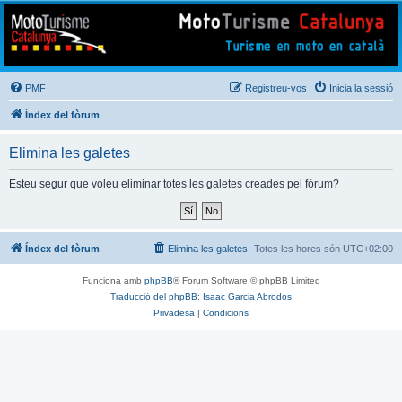
Mototurisme
Turisme en moto en català
PMF
Registreu-vos
Inicia la sessió
Índex del fòrum
Elimina les galetes
Esteu segur que voleu eliminar totes les galetes creades pel fòrum?
Índex del fòrum
Elimina les galetes
Totes les hores són
UTC+02:00
Funciona amb
phpBB
® Forum Software © phpBB Limited
Traducció del phpBB: Isaac Garcia Abrodos
Privadesa
|
Condicions