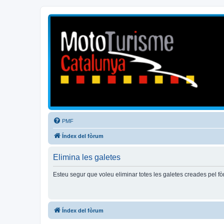
Mototurisme
Turisme en moto en català
PMF
Índex del fòrum
Elimina les galetes
Esteu segur que voleu eliminar totes les galetes creades pel f
Índex del fòrum