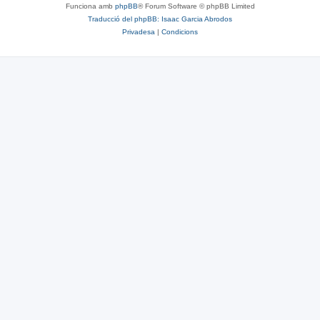
Funciona amb
phpBB
® Forum Software © phpBB Limited
Traducció del phpBB: Isaac Garcia Abrodos
Privadesa
|
Condicions