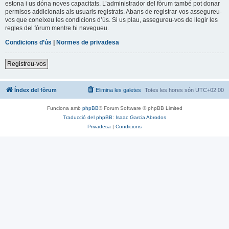
estona i us dóna noves capacitats. L’administrador del fòrum també pot donar
permisos addicionals als usuaris registrats. Abans de registrar-vos assegureu-
vos que coneixeu les condicions d’ús. Si us plau, assegureu-vos de llegir les
regles del fòrum mentre hi navegueu.
Condicions d’ús
|
Normes de privadesa
Registreu-vos
Índex del fòrum
Elimina les galetes
Totes les hores són
UTC+02:00
Funciona amb
phpBB
® Forum Software © phpBB Limited
Traducció del phpBB: Isaac Garcia Abrodos
Privadesa
|
Condicions