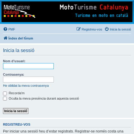
Mototurisme
Turisme en moto en català
PMF
Registreu-vos
Inicia la sessió
Índex del fòrum
Inicia la sessió
Nom d’usuari:
Contrasenya:
He oblidat la meva contrasenya
Recorda’m
Oculta la meva presència durant aquesta sessió
REGISTREU-VOS
Per iniciar una sessió heu d’estar registrats. Registrar-se només costa una