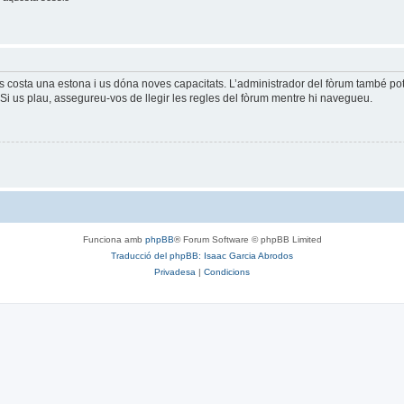
és costa una estona i us dóna noves capacitats. L’administrador del fòrum també po
Si us plau, assegureu-vos de llegir les regles del fòrum mentre hi navegueu.
Funciona amb
phpBB
® Forum Software © phpBB Limited
Traducció del phpBB: Isaac Garcia Abrodos
Privadesa
|
Condicions