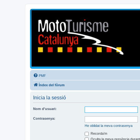
Mototurisme
Turisme en moto en català
PMF
Índex del fòrum
Inicia la sessió
Nom d’usuari:
Contrasenya:
He oblidat la meva contrasenya
Recorda’m
Oculta la meva presència durant