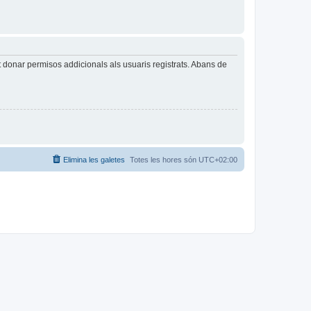
t donar permisos addicionals als usuaris registrats. Abans de
Elimina les galetes
Totes les hores són
UTC+02:00