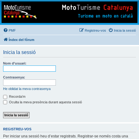
Mototurisme
Turisme en moto en català
PMF
Registreu-vos
Inicia la sessió
Índex del fòrum
Inicia la sessió
Nom d’usuari:
Contrasenya:
He oblidat la meva contrasenya
Recorda’m
Oculta la meva presència durant aquesta sessió
REGISTREU-VOS
Per iniciar una sessió heu d’estar registrats. Registrar-se només costa una