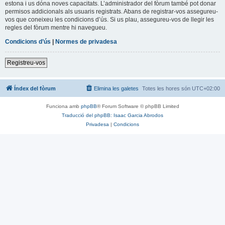
estona i us dóna noves capacitats. L’administrador del fòrum també pot donar
permisos addicionals als usuaris registrats. Abans de registrar-vos assegureu-
vos que coneixeu les condicions d’ús. Si us plau, assegureu-vos de llegir les
regles del fòrum mentre hi navegueu.
Condicions d’ús
|
Normes de privadesa
Registreu-vos
Índex del fòrum
Elimina les galetes
Totes les hores són
UTC+02:00
Funciona amb
phpBB
® Forum Software © phpBB Limited
Traducció del phpBB: Isaac Garcia Abrodos
Privadesa
|
Condicions