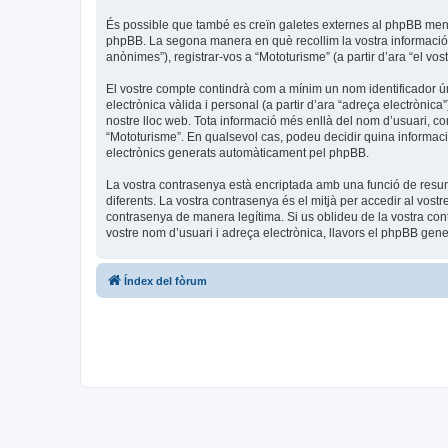
És possible que també es creïn galetes externes al phpBB men
phpBB. La segona manera en què recollim la vostra informació é
anònimes”), registrar-vos a “Mototurisme” (a partir d’ara “el vos
El vostre compte contindrà com a mínim un nom identificador úni
electrònica vàlida i personal (a partir d’ara “adreça electrònica
nostre lloc web. Tota informació més enllà del nom d’usuari, con
“Mototurisme”. En qualsevol cas, podeu decidir quina informaci
electrònics generats automàticament pel phpBB.
La vostra contrasenya està encriptada amb una funció de resum 
diferents. La vostra contrasenya és el mitjà per accedir al vost
contrasenya de manera legítima. Si us oblideu de la vostra co
vostre nom d’usuari i adreça electrònica, llavors el phpBB ge
Índex del fòrum