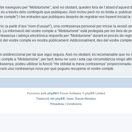
tre navegueu per “Mototurisme”, això no obstant, queden fora de l’abast d’aquest
s a través dels continguts que publiqueu. Això inclou però no es limita a: publicar
tre compte”) i les entrades que publiqueu després de registrar-vos havent iniciat la s
c (a partir d’ara “nom d’usuari”), una contrasenya personal per iniciar la sessió am
”). La informació del vostre compte a “Mototurisme” està protegida per les lleis de pr
trasenya i adreça electrònica requerits per “Mototurisme” durant el procés de regist
ó del vostre compte es mostra públicament. Addicionalment, des del vostre compte, t
unidireccional per tal que sigui segura. Això no obstant, és recomanable que no re
re compte a “Mototurisme”, per tant, teniu-ne cura i sota cap circumstància ningú af
ntrasenya, podeu utilitzar la funció “He oblidat la meva contrasenya” proporciona
nerarà una contrasenya nova per que pugueu recuperar el vostre compte.
Funciona amb
phpBB
® Forum Software © phpBB Limited
Traducció del phpBB: Isaac Garcia Abrodos
Privadesa
|
Condicions