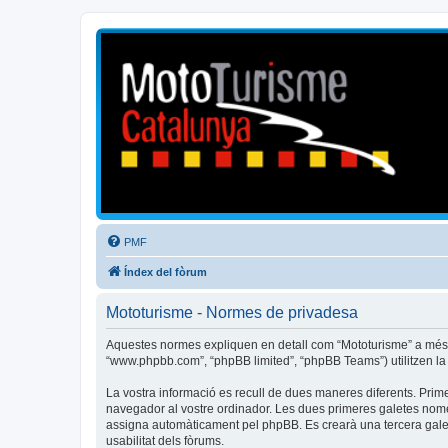
Mototurisme
Turisme en moto en català
PMF
Índex del fòrum
Mototurisme - Normes de privadesa
Aquestes normes expliquen en detall com “Mototurisme” a més de l
“www.phpbb.com”, “phpBB limited”, “phpBB Teams”) utilitzen la in
La vostra informació es recull de dues maneres diferents. Prime
navegador al vostre ordinador. Les dues primeres galetes només c
assigna automàticament pel phpBB. Es crearà una tercera galet
usabilitat dels fòrums.