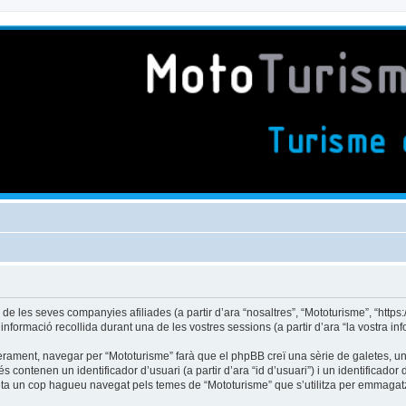
es seves companyies afiliades (a partir d’ara “nosaltres”, “Mototurisme”, “https://m
formació recollida durant una de les vostres sessions (a partir d’ara “la vostra inf
rament, navegar per “Mototurisme” farà que el phpBB creï una sèrie de galetes, uns 
ontenen un identificador d’usuari (a partir d’ara “id d’usuari”) i un identificador d
a un cop hagueu navegat pels temes de “Mototurisme” que s’utilitza per emmagatze