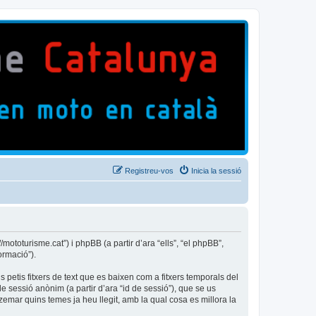
Registreu-vos
Inicia la sessió
ototurisme.cat”) i phpBB (a partir d’ara “ells”, “el phpBB”,
ormació”).
petis fitxers de text que es baixen com a fitxers temporals del
e sessió anònim (a partir d’ara “id de sessió”), que se us
mar quins temes ja heu llegit, amb la qual cosa es millora la