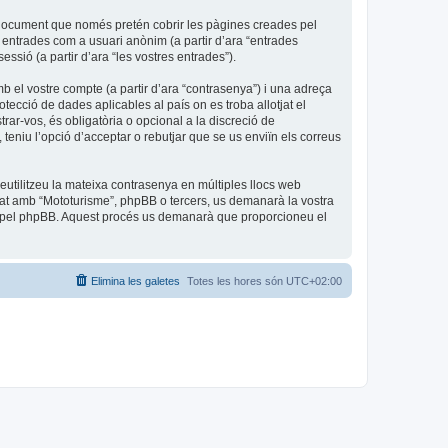
 document que només pretén cobrir les pàgines creades pel
 entrades com a usuari anònim (a partir d’ara “entrades
essió (a partir d’ara “les vostres entrades”).
b el vostre compte (a partir d’ara “contrasenya”) i una adreça
otecció de dades aplicables al país on es troba allotjat el
rar-vos, és obligatòria o opcional a la discreció de
eniu l’opció d’acceptar o rebutjar que se us enviïn els correus
utilitzeu la mateixa contrasenya en múltiples llocs web
iliat amb “Mototurisme”, phpBB o tercers, us demanarà la vostra
da pel phpBB. Aquest procés us demanarà que proporcioneu el
Elimina les galetes
Totes les hores són
UTC+02:00