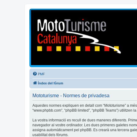
Mototurisme
Turisme en moto en català
PMF
Índex del fòrum
Mototurisme - Normes de privadesa
Aquestes normes expliquen en detall com “Mototurisme” a més de l
“www.phpbb.com”, “phpBB limited”, “phpBB Teams”) utilitzen la in
La vostra informació es recull de dues maneres diferents. Prime
navegador al vostre ordinador. Les dues primeres galetes només c
assigna automàticament pel phpBB. Es crearà una tercera galet
usabilitat dels fòrums.