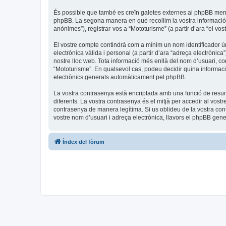
És possible que també es creïn galetes externes al phpBB men
phpBB. La segona manera en què recollim la vostra informació é
anònimes”), registrar-vos a “Mototurisme” (a partir d’ara “el vos
El vostre compte contindrà com a mínim un nom identificador úni
electrònica vàlida i personal (a partir d’ara “adreça electrònica
nostre lloc web. Tota informació més enllà del nom d’usuari, con
“Mototurisme”. En qualsevol cas, podeu decidir quina informaci
electrònics generats automàticament pel phpBB.
La vostra contrasenya està encriptada amb una funció de resum 
diferents. La vostra contrasenya és el mitjà per accedir al vost
contrasenya de manera legítima. Si us oblideu de la vostra co
vostre nom d’usuari i adreça electrònica, llavors el phpBB ge
Índex del fòrum