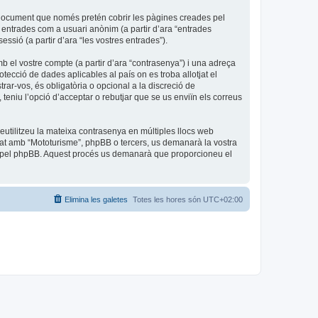
 document que només pretén cobrir les pàgines creades pel
 entrades com a usuari anònim (a partir d’ara “entrades
essió (a partir d’ara “les vostres entrades”).
b el vostre compte (a partir d’ara “contrasenya”) i una adreça
otecció de dades aplicables al país on es troba allotjat el
rar-vos, és obligatòria o opcional a la discreció de
eniu l’opció d’acceptar o rebutjar que se us enviïn els correus
utilitzeu la mateixa contrasenya en múltiples llocs web
iliat amb “Mototurisme”, phpBB o tercers, us demanarà la vostra
da pel phpBB. Aquest procés us demanarà que proporcioneu el
Elimina les galetes
Totes les hores són
UTC+02:00