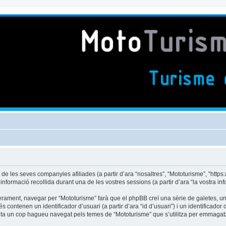
es seves companyies afiliades (a partir d’ara “nosaltres”, “Mototurisme”, “https://m
formació recollida durant una de les vostres sessions (a partir d’ara “la vostra inf
rament, navegar per “Mototurisme” farà que el phpBB creï una sèrie de galetes, uns 
ontenen un identificador d’usuari (a partir d’ara “id d’usuari”) i un identificador d
a un cop hagueu navegat pels temes de “Mototurisme” que s’utilitza per emmagatze