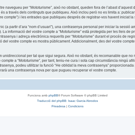
tre navegueu per “Mototurisme”, això no obstant, queden fora de l’abast d’aquest
s a través dels continguts que publiqueu. Això inclou però no es limita a: publicar
tre compte”) i les entrades que publiqueu després de registrar-vos havent iniciat la s
c (a partir d’ara “nom d’usuari”), una contrasenya personal per iniciar la sessió am
”). La informació del vostre compte a “Mototurisme” està protegida per les lleis de pr
trasenya i adreça electrònica requerits per “Mototurisme” durant el procés de regist
ó del vostre compte es mostra públicament. Addicionalment, des del vostre compte, t
unidireccional per tal que sigui segura. Això no obstant, és recomanable que no re
re compte a “Mototurisme”, per tant, teniu-ne cura i sota cap circumstància ningú af
ntrasenya, podeu utilitzar la funció “He oblidat la meva contrasenya” proporciona
nerarà una contrasenya nova per que pugueu recuperar el vostre compte.
Funciona amb
phpBB
® Forum Software © phpBB Limited
Traducció del phpBB: Isaac Garcia Abrodos
Privadesa
|
Condicions