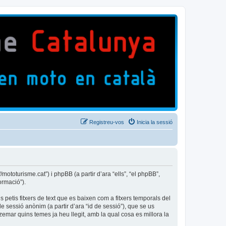
Registreu-vos
Inicia la sessió
ototurisme.cat”) i phpBB (a partir d’ara “ells”, “el phpBB”,
ormació”).
petis fitxers de text que es baixen com a fitxers temporals del
e sessió anònim (a partir d’ara “id de sessió”), que se us
mar quins temes ja heu llegit, amb la qual cosa es millora la