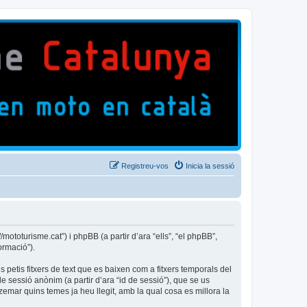
Registreu-vos
Inicia la sessió
ototurisme.cat”) i phpBB (a partir d’ara “ells”, “el phpBB”,
ormació”).
petis fitxers de text que es baixen com a fitxers temporals del
e sessió anònim (a partir d’ara “id de sessió”), que se us
mar quins temes ja heu llegit, amb la qual cosa es millora la