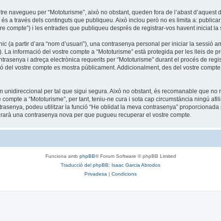
tre navegueu per “Mototurisme”, això no obstant, queden fora de l’abast d’aquest
s a través dels continguts que publiqueu. Això inclou però no es limita a: publicar
tre compte”) i les entrades que publiqueu després de registrar-vos havent iniciat la s
c (a partir d’ara “nom d’usuari”), una contrasenya personal per iniciar la sessió am
”). La informació del vostre compte a “Mototurisme” està protegida per les lleis de pr
trasenya i adreça electrònica requerits per “Mototurisme” durant el procés de regist
ó del vostre compte es mostra públicament. Addicionalment, des del vostre compte, t
unidireccional per tal que sigui segura. Això no obstant, és recomanable que no re
re compte a “Mototurisme”, per tant, teniu-ne cura i sota cap circumstància ningú af
ntrasenya, podeu utilitzar la funció “He oblidat la meva contrasenya” proporciona
nerarà una contrasenya nova per que pugueu recuperar el vostre compte.
Funciona amb
phpBB
® Forum Software © phpBB Limited
Traducció del phpBB: Isaac Garcia Abrodos
Privadesa
|
Condicions