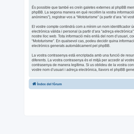
És possible que també es creïn galetes externes al phpBB men
phpBB. La segona manera en què recollim la vostra informació é
anònimes”), registrar-vos a “Mototurisme” (a partir d’ara “el vos
El vostre compte contindrà com a mínim un nom identificador úni
electrònica vàlida i personal (a partir d’ara “adreça electrònica
nostre lloc web. Tota informació més enllà del nom d’usuari, con
“Mototurisme”. En qualsevol cas, podeu decidir quina informaci
electrònics generats automàticament pel phpBB.
La vostra contrasenya està encriptada amb una funció de resum 
diferents. La vostra contrasenya és el mitjà per accedir al vost
contrasenya de manera legítima. Si us oblideu de la vostra co
vostre nom d’usuari i adreça electrònica, llavors el phpBB ge
Índex del fòrum