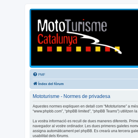
Mototurisme
Turisme en moto en català
PMF
Índex del fòrum
Mototurisme - Normes de privadesa
Aquestes normes expliquen en detall com “Mototurisme” a més de l
“www.phpbb.com”, “phpBB limited”, “phpBB Teams”) utilitzen la in
La vostra informació es recull de dues maneres diferents. Prime
navegador al vostre ordinador. Les dues primeres galetes només c
assigna automàticament pel phpBB. Es crearà una tercera galet
usabilitat dels fòrums.