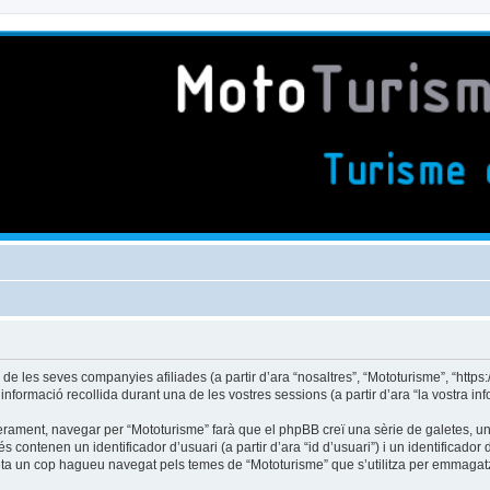
es seves companyies afiliades (a partir d’ara “nosaltres”, “Mototurisme”, “https://m
formació recollida durant una de les vostres sessions (a partir d’ara “la vostra inf
rament, navegar per “Mototurisme” farà que el phpBB creï una sèrie de galetes, uns 
ontenen un identificador d’usuari (a partir d’ara “id d’usuari”) i un identificador d
a un cop hagueu navegat pels temes de “Mototurisme” que s’utilitza per emmagatze