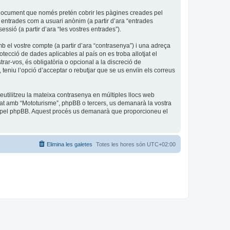
 document que només pretén cobrir les pàgines creades pel
 entrades com a usuari anònim (a partir d’ara “entrades
essió (a partir d’ara “les vostres entrades”).
b el vostre compte (a partir d’ara “contrasenya”) i una adreça
otecció de dades aplicables al país on es troba allotjat el
rar-vos, és obligatòria o opcional a la discreció de
eniu l’opció d’acceptar o rebutjar que se us enviïn els correus
utilitzeu la mateixa contrasenya en múltiples llocs web
iliat amb “Mototurisme”, phpBB o tercers, us demanarà la vostra
da pel phpBB. Aquest procés us demanarà que proporcioneu el
Elimina les galetes
Totes les hores són
UTC+02:00