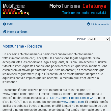
Mototurisme
Turisme en moto en català
PMF
Inicia la sessió
Índex del fòrum
Idioma:
Mototurisme - Registre
En accedir a “Mototurisme” (a partir d’ara “nosaltres”, “Mototurisme”,
“https://mototurisme.cat”), accepteu les condicions legals següents. Si no
accepteu totes les condicions legals següents, si us plau no accediu ni utilitzeu
“Mototurisme”. Aquestes condicions poden canviar en qualsevol moment i ens
esforçarem al màxim per informar-vos. Això no obstant, és recomanable que
les reviseu regularment ja que l’ús continuat de “Mototurisme” després que
aquestes canvïin implica que les accepteu a mesura que s’actualitzen o
s’esmenen.
Els nostres fòrums utilitzen phpBB (a partir d’ara “ells”, “el phpBB”,
“www.phpbb.com”, “phpBB Limited”, “phpBB Teams”) un programa per a la
creació de fòrums distribuït sota la “
GNU General Public License v2
” (a partir
d’ara la “GPL”) que us podeu baixar des de
www.phpbb.com
. El phpBB només
facilita els debats a través d’Internet; phpBB Limted no és responsable de què
permet o no en termes de cotingut o conducta. Per a més informació sobre el