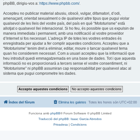
phpBB, dirigiu-vos a:
https://www.phpbb.com/
.
Accepteu no publicar material abusiu, obscè, vulgar, difamatori, d’odi,
amenaçant, orientat sexualment o de qualsevol altre tipus que pugui violar
qualsevol de les lleis del vostre país, del país en què “Mototurisme” està
allotjat o qualsevol llei intenacional. Si ho feu, és possible que us expulsin de
manera immediata i permanent, amb una notificació al vostre proveïdor
d’Internet si fos necessari. L’adreça IP de totes les vostres entrades és
enregistrada per ajudar a fer complir aquestes condicions. Accepteu que a
“Mototurisme” tenim dret a eliminar, editar, moure o tancar qualsevol tema
quan ho considerem necessari. Com a usuari accepteu que la informació que
heu introduït quedi emmagatzemada en una base de dades. Tot i que aquesta
informació no es proporcionarà a tercers sense el vostre consentiment, ni
“Mototurisme” ni phpBB assumiran cap responsabilitat per qualsevol atac al
sistema que pugui comprometre les dades.
Índex del fòrum
Elimina les galetes
Totes les hores són
UTC+02:00
Funciona amb
phpBB
® Forum Software © phpBB Limited
Traducció del phpBB: Isaac Garcia Abrodos
Privadesa
|
Condicions