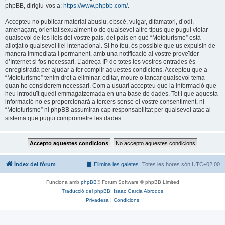
phpBB, dirigiu-vos a:
https://www.phpbb.com/
.
Accepteu no publicar material abusiu, obscè, vulgar, difamatori, d’odi,
amenaçant, orientat sexualment o de qualsevol altre tipus que pugui violar
qualsevol de les lleis del vostre país, del país en què “Mototurisme” està
allotjat o qualsevol llei intenacional. Si ho feu, és possible que us expulsin de
manera immediata i permanent, amb una notificació al vostre proveïdor
d’Internet si fos necessari. L’adreça IP de totes les vostres entrades és
enregistrada per ajudar a fer complir aquestes condicions. Accepteu que a
“Mototurisme” tenim dret a eliminar, editar, moure o tancar qualsevol tema
quan ho considerem necessari. Com a usuari accepteu que la informació que
heu introduït quedi emmagatzemada en una base de dades. Tot i que aquesta
informació no es proporcionarà a tercers sense el vostre consentiment, ni
“Mototurisme” ni phpBB assumiran cap responsabilitat per qualsevol atac al
sistema que pugui comprometre les dades.
Índex del fòrum
Elimina les galetes
Totes les hores són
UTC+02:00
Funciona amb
phpBB
® Forum Software © phpBB Limited
Traducció del phpBB: Isaac Garcia Abrodos
Privadesa
|
Condicions