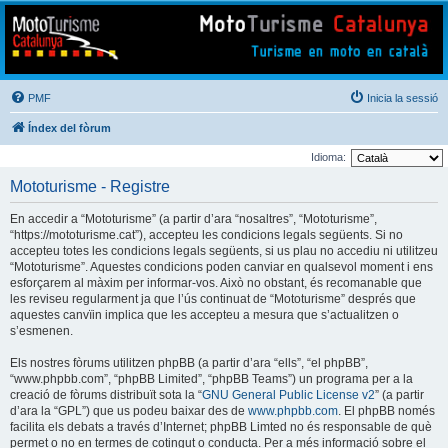
Mototurisme
Turisme en moto en català
PMF
Inicia la sessió
Índex del fòrum
Idioma:
Mototurisme - Registre
En accedir a “Mototurisme” (a partir d’ara “nosaltres”, “Mototurisme”,
“https://mototurisme.cat”), accepteu les condicions legals següents. Si no
accepteu totes les condicions legals següents, si us plau no accediu ni utilitzeu
“Mototurisme”. Aquestes condicions poden canviar en qualsevol moment i ens
esforçarem al màxim per informar-vos. Això no obstant, és recomanable que
les reviseu regularment ja que l’ús continuat de “Mototurisme” després que
aquestes canvïin implica que les accepteu a mesura que s’actualitzen o
s’esmenen.
Els nostres fòrums utilitzen phpBB (a partir d’ara “ells”, “el phpBB”,
“www.phpbb.com”, “phpBB Limited”, “phpBB Teams”) un programa per a la
creació de fòrums distribuït sota la “
GNU General Public License v2
” (a partir
d’ara la “GPL”) que us podeu baixar des de
www.phpbb.com
. El phpBB només
facilita els debats a través d’Internet; phpBB Limted no és responsable de què
permet o no en termes de cotingut o conducta. Per a més informació sobre el