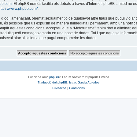
bb.com
. El phpBB només facilita els debats a través d’Internet; phpBB Limted no 
https://www.phpbb.com/
.
 d’odi, amenaçant, orientat sexualment o de qualsevol altre tipus que pugui violar q
 feu, és possible que us expulsin de manera immediata i permanent, amb una notificac
 complir aquestes condicions. Accepteu que a “Mototurisme” tenim dret a eliminar, 
ntroduït quedi emmagatzemada en una base de dades. Tot i que aquesta informació 
ualsevol atac al sistema que pugui comprometre les dades.
Funciona amb
phpBB
® Forum Software © phpBB Limited
Traducció del phpBB: Isaac Garcia Abrodos
Privadesa
|
Condicions