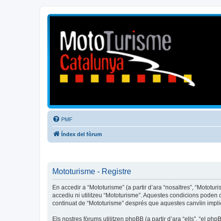
Mototurisme
Turisme en moto en català
PMF
Índex del fòrum
Mototurisme - Registre
En accedir a “Mototurisme” (a partir d’ara “nosaltres”, “Mototur
accediu ni utilitzeu “Mototurisme”. Aquestes condicions poden
continuat de “Mototurisme” després que aquestes canvïin impl
Els nostres fòrums utilitzen phpBB (a partir d’ara “ells”, “el 