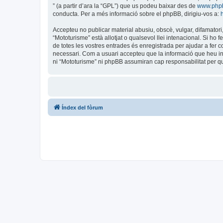
” (a partir d’ara la “GPL”) que us podeu baixar des de
www.php
conducta. Per a més informació sobre el phpBB, dirigiu-vos a:
Accepteu no publicar material abusiu, obscè, vulgar, difamatori,
“Mototurisme” està allotjat o qualsevol llei intenacional. Si ho
de totes les vostres entrades és enregistrada per ajudar a fer
necessari. Com a usuari accepteu que la informació que heu i
ni “Mototurisme” ni phpBB assumiran cap responsabilitat per q
Índex del fòrum