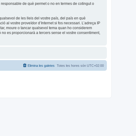
és responsable de què permet o no en termes de cotingut o
ualsevol de les lleis del vostre país, del país en què
ió al vostre proveïdor d’Internet si fos necessari. L’adreça IP
editar, moure o tancar qualsevol tema quan ho considerem
no es proporcionarà a tercers sense el vostre consentiment,
Elimina les galetes
Totes les hores són
UTC+02:00