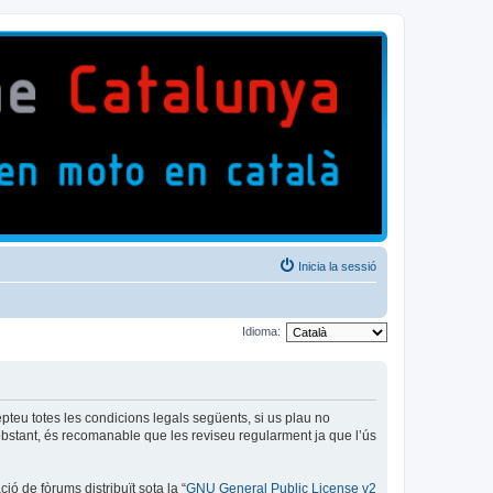
Inicia la sessió
Idioma:
epteu totes les condicions legals següents, si us plau no
bstant, és recomanable que les reviseu regularment ja que l’ús
ó de fòrums distribuït sota la “
GNU General Public License v2