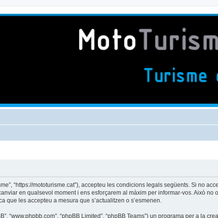
isme”, “https://mototurisme.cat”), accepteu les condicions legals següents. Si no acc
 canviar en qualsevol moment i ens esforçarem al màxim per informar-vos. Això no o
ica que les accepteu a mesura que s’actualitzen o s’esmenen.
phpBB”, “www.phpbb.com”, “phpBB Limited”, “phpBB Teams”) un programa per a la creaci