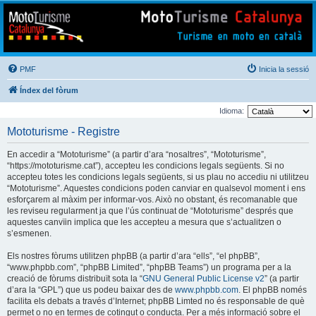
Mototurisme
Turisme en moto en català
PMF
Inicia la sessió
Índex del fòrum
Idioma:
Mototurisme - Registre
En accedir a “Mototurisme” (a partir d’ara “nosaltres”, “Mototurisme”,
“https://mototurisme.cat”), accepteu les condicions legals següents. Si no
accepteu totes les condicions legals següents, si us plau no accediu ni utilitzeu
“Mototurisme”. Aquestes condicions poden canviar en qualsevol moment i ens
esforçarem al màxim per informar-vos. Això no obstant, és recomanable que
les reviseu regularment ja que l’ús continuat de “Mototurisme” després que
aquestes canvïin implica que les accepteu a mesura que s’actualitzen o
s’esmenen.
Els nostres fòrums utilitzen phpBB (a partir d’ara “ells”, “el phpBB”,
“www.phpbb.com”, “phpBB Limited”, “phpBB Teams”) un programa per a la
creació de fòrums distribuït sota la “
GNU General Public License v2
” (a partir
d’ara la “GPL”) que us podeu baixar des de
www.phpbb.com
. El phpBB només
facilita els debats a través d’Internet; phpBB Limted no és responsable de què
permet o no en termes de cotingut o conducta. Per a més informació sobre el