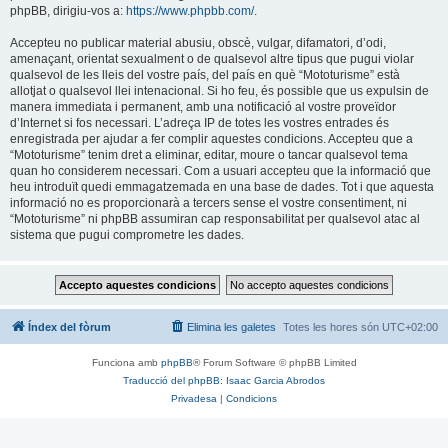
phpBB, dirigiu-vos a:
https://www.phpbb.com/
.
Accepteu no publicar material abusiu, obscè, vulgar, difamatori, d’odi,
amenaçant, orientat sexualment o de qualsevol altre tipus que pugui violar
qualsevol de les lleis del vostre país, del país en què “Mototurisme” està
allotjat o qualsevol llei intenacional. Si ho feu, és possible que us expulsin de
manera immediata i permanent, amb una notificació al vostre proveïdor
d’Internet si fos necessari. L’adreça IP de totes les vostres entrades és
enregistrada per ajudar a fer complir aquestes condicions. Accepteu que a
“Mototurisme” tenim dret a eliminar, editar, moure o tancar qualsevol tema
quan ho considerem necessari. Com a usuari accepteu que la informació que
heu introduït quedi emmagatzemada en una base de dades. Tot i que aquesta
informació no es proporcionarà a tercers sense el vostre consentiment, ni
“Mototurisme” ni phpBB assumiran cap responsabilitat per qualsevol atac al
sistema que pugui comprometre les dades.
Índex del fòrum
Elimina les galetes
Totes les hores són
UTC+02:00
Funciona amb
phpBB
® Forum Software © phpBB Limited
Traducció del phpBB: Isaac Garcia Abrodos
Privadesa
|
Condicions