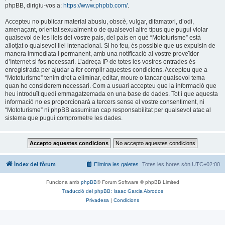
phpBB, dirigiu-vos a:
https://www.phpbb.com/
.
Accepteu no publicar material abusiu, obscè, vulgar, difamatori, d’odi,
amenaçant, orientat sexualment o de qualsevol altre tipus que pugui violar
qualsevol de les lleis del vostre país, del país en què “Mototurisme” està
allotjat o qualsevol llei intenacional. Si ho feu, és possible que us expulsin de
manera immediata i permanent, amb una notificació al vostre proveïdor
d’Internet si fos necessari. L’adreça IP de totes les vostres entrades és
enregistrada per ajudar a fer complir aquestes condicions. Accepteu que a
“Mototurisme” tenim dret a eliminar, editar, moure o tancar qualsevol tema
quan ho considerem necessari. Com a usuari accepteu que la informació que
heu introduït quedi emmagatzemada en una base de dades. Tot i que aquesta
informació no es proporcionarà a tercers sense el vostre consentiment, ni
“Mototurisme” ni phpBB assumiran cap responsabilitat per qualsevol atac al
sistema que pugui comprometre les dades.
Índex del fòrum
Elimina les galetes
Totes les hores són
UTC+02:00
Funciona amb
phpBB
® Forum Software © phpBB Limited
Traducció del phpBB: Isaac Garcia Abrodos
Privadesa
|
Condicions