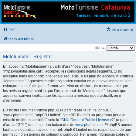
Mototurisme
Turisme en moto en català
PMF
Inicia la sessió
Índex del fòrum
Idioma:
Mototurisme - Registre
En accedir a “Mototurisme” (a partir d’ara “nosaltres”, “Mototurisme”,
“https://mototurisme.cat”), accepteu les condicions legals següents. Si no
accepteu totes les condicions legals següents, si us plau no accediu ni utilitzeu
“Mototurisme”. Aquestes condicions poden canviar en qualsevol moment i ens
esforçarem al màxim per informar-vos. Això no obstant, és recomanable que
les reviseu regularment ja que l’ús continuat de “Mototurisme” després que
aquestes canvïin implica que les accepteu a mesura que s’actualitzen o
s’esmenen.
Els nostres fòrums utilitzen phpBB (a partir d’ara “ells”, “el phpBB”,
“www.phpbb.com”, “phpBB Limited”, “phpBB Teams”) un programa per a la
creació de fòrums distribuït sota la “
GNU General Public License v2
” (a partir
d’ara la “GPL”) que us podeu baixar des de
www.phpbb.com
. El phpBB només
facilita els debats a través d’Internet; phpBB Limted no és responsable de què
permet o no en termes de cotingut o conducta. Per a més informació sobre el