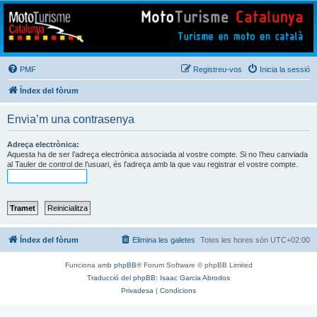
Mototurisme
Turisme en moto en català
PMF
Registreu-vos
Inicia la sessió
Índex del fòrum
Envia’m una contrasenya
Adreça electrònica:
Aquesta ha de ser l’adreça electrònica associada al vostre compte. Si no l’heu canviada
al Tauler de control de l’usuari, és l’adreça amb la que vau registrar el vostre compte.
Índex del fòrum
Elimina les galetes
Totes les hores són
UTC+02:00
Funciona amb
phpBB
® Forum Software © phpBB Limited
Traducció del phpBB: Isaac Garcia Abrodos
Privadesa
|
Condicions